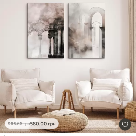
580
.00
грн
966
.66
грн