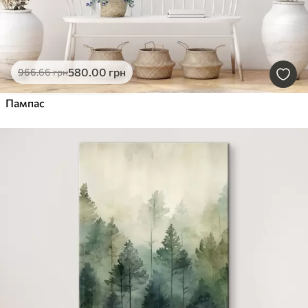
580
.00
грн
966
.66
грн
Пампас