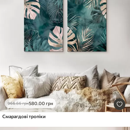
580
.00
грн
966
.66
грн
Смарагдові тропіки