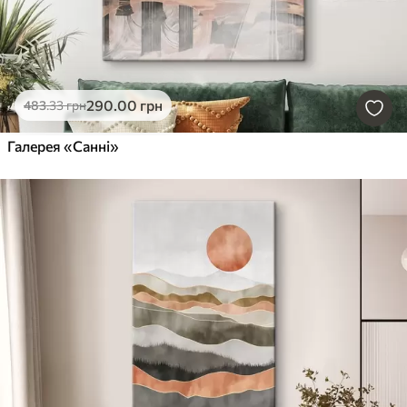
290
.00
грн
483
.33
грн
Галерея «Санні»