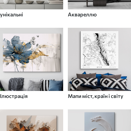
унікальні
Аквареллю
Ілюстрація
Мапи міст, країн і світу