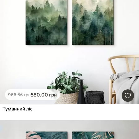
580
.00
грн
966
.66
грн
Туманний ліс