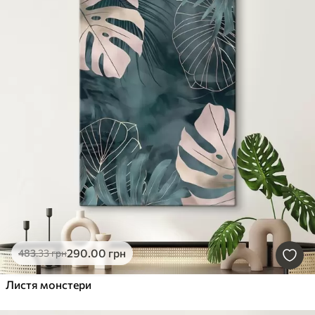
290
.00
грн
483
.33
грн
Листя монстери