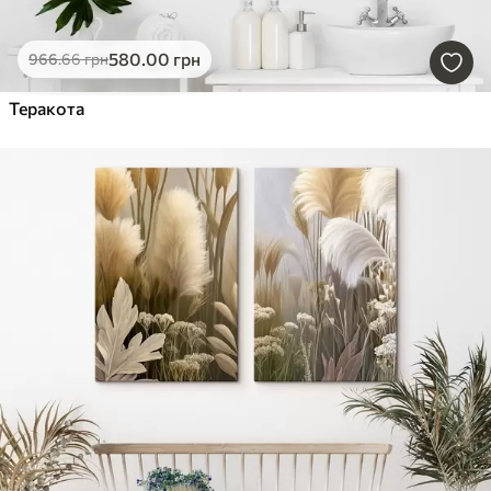
580
.00
грн
966
.66
грн
Теракота