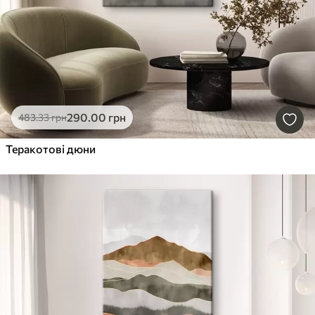
290
.00
грн
483
.33
грн
Теракотові дюни