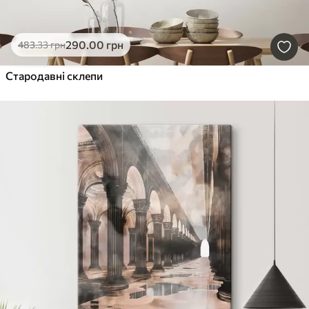
290
.00
грн
483
.33
грн
Стародавні склепи