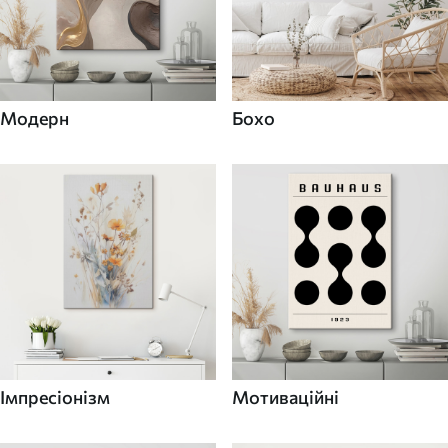
Модерн
Бохо
Імпресіонізм
Мотиваційні