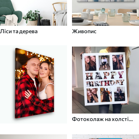
Ліси та дерева
Живопис
Фотоколаж на холсті
для дому