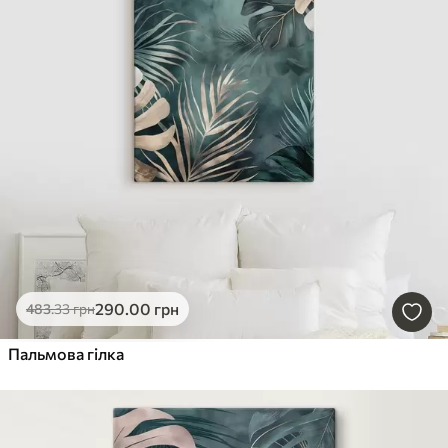
290
.00
грн
483
.33
грн
Пальмова гілка