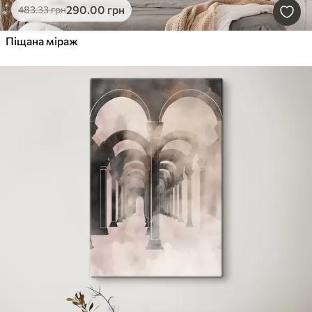
290
.00
грн
483
.33
грн
Піщана міраж