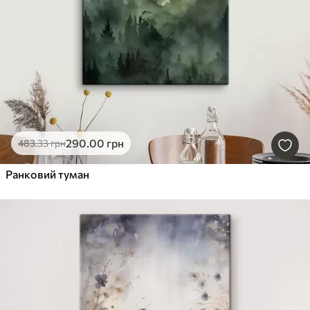
290
.00
грн
483
.33
грн
Ранковий туман