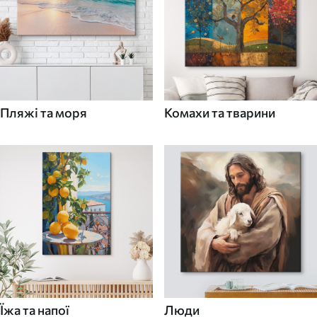
Пляжі та моря
Комахи та тварини
Їжа та напої
Люди