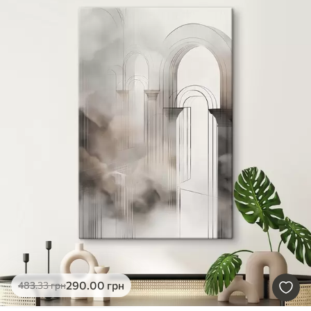
290
.00
грн
483
.33
грн