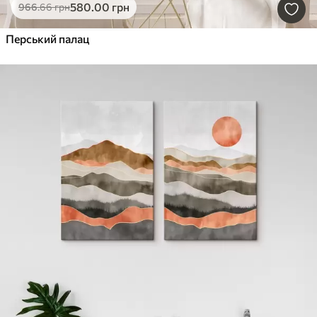
580
.00
грн
966
.66
грн
Перський палац