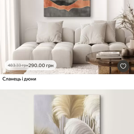
290
.00
грн
483
.33
грн
Сланець і дюни