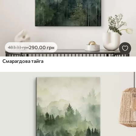
290
.00
грн
483
.33
грн
Смарагдова тайга