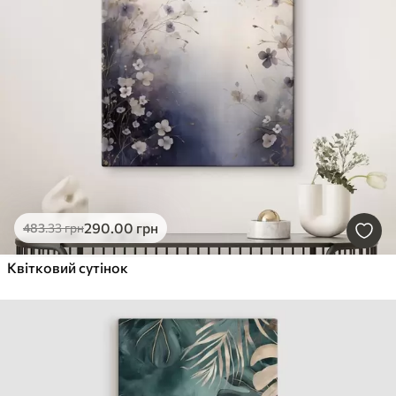
290
.00
грн
483
.33
грн
Квітковий сутінок