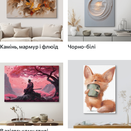
Камінь, мармур і флюїд
Чорно-білі
В азіатському стилі