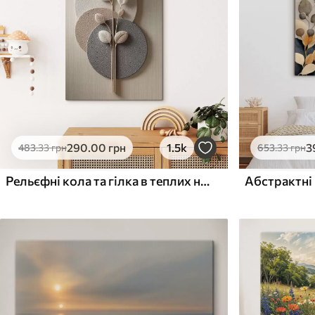
Поверхня з текстурою
Поверхня з текстуро
✗
✓
полотна
полотна
✗
✗
Екологічний матеріал
Екологічний матеріа
290
.00
грн
1.5k
3
483
.33
грн
653
.33
грн
Рельєфні кола та гілка в теплих нейтральних тонах
Абстрактні 