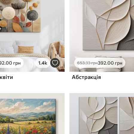
ю
Поверхня з текстурою
✓
полотна
✓
л
Екологічний матеріал
92
.00
грн
1.4k
392
.00
грн
653
.33
грн
квіти
Абстракція