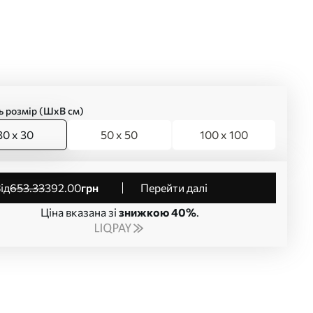
ь розмір (ШхВ см)
30 x 30
50 x 50
100 x 100
від
653
.33
392
.00
грн
Перейти далі
Ціна вказана зі
знижкою 40%
.