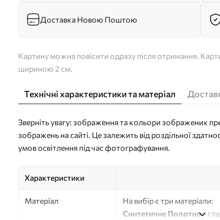
Доставка Новою Поштою
Картину можна повісити одразу після отримання. Карти
шириною 2 см.
Технічні характеристики та матеріал
Доставк
Зверніть увагу: зображення та кольори зображених пре
зображень на сайті. Це залежить від роздільної здатно
умов освітлення під час фотографування.
Характеристики
Матеріал
На вибір є три матеріали:
Синтетичне Полотно
- гл