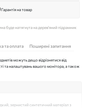
Гарантія на товар
на буде натягнута на дерев'яний підрамник
а та оплата
Поширені запитання
дметів можуть дещо відрізнятися від
сті та налаштувань вашого монітора, а також
адкий, зернистий синтетичний матеріал з