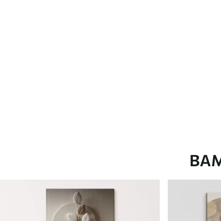
глянцевою поверхнею.
Штучний Холст
- матовий
Еко-Холст
- високоякісне
Автор
ART-HOLST
Номер артикулу
s39442
Додатково
Можна додати лакове пок
Доступні матеріали
ВА
Стандарт
Преміум
Від
392
.00
грн
Від
490
.00
грн
✓
✓
Яскраві, насичені кольори
Яскраві, насичені ко
✓
✓
Стійкість до вицвітання
Стійкість до вицвіта
✓
✓
Безпечне чорнило без запаху
Безпечне чорнило бе