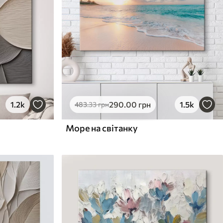
1.2k
290
.00
грн
1.5k
483
.33
грн
Море на світанку