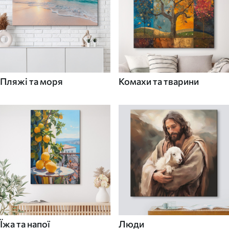
Пляжі та моря
Комахи та тварини
Їжа та напої
Люди