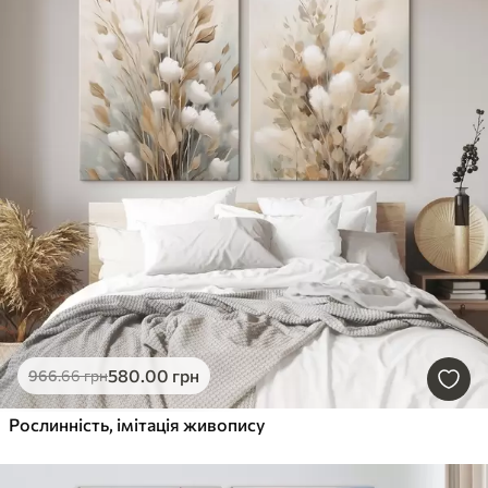
580
.00
грн
966
.66
грн
Рослинність, імітація живопису