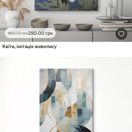
290
.00
грн
483
.33
грн
Квіти, імітація живопису