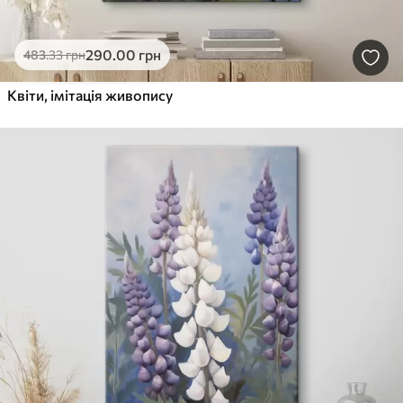
290
.00
грн
483
.33
грн
Квіти, імітація живопису