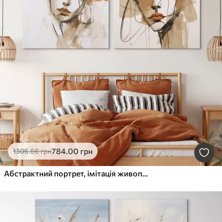
784
.00
грн
1306
.66
грн
Абстрактний портрет, імітація живопису