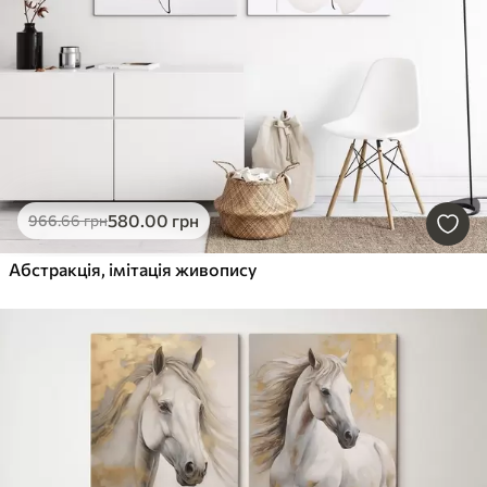
580
.00
грн
966
.66
грн
Абстракція, імітація живопису