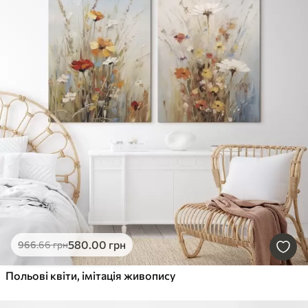
580
.00
грн
966
.66
грн
Польові квіти, імітація живопису