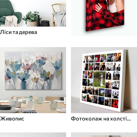
Ліси та дерева
Живопис
Фотоколаж на холсті
для дому