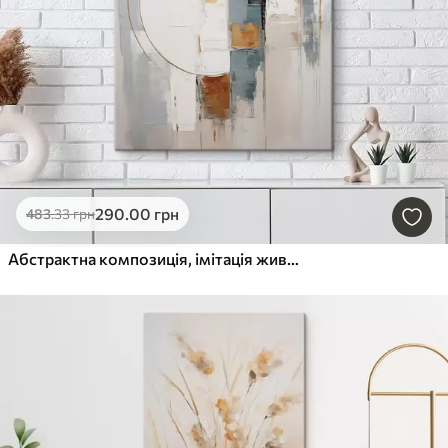
290
.00
грн
483
.33
грн
Абстрактна композиція, імітація живопису