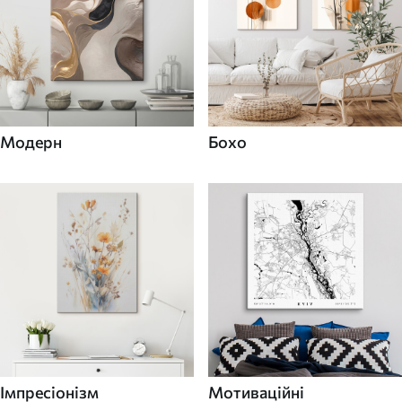
Модерн
Бохо
Імпресіонізм
Мотиваційні