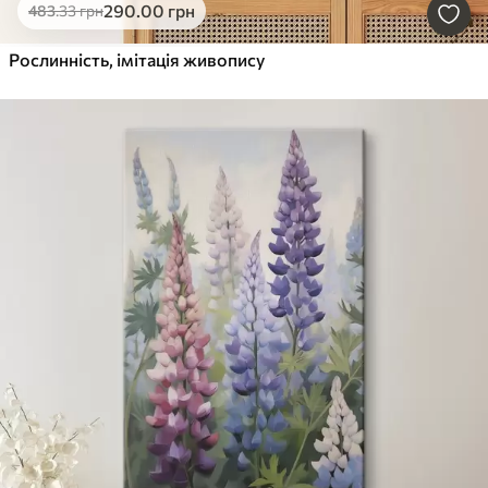
290
.00
грн
483
.33
грн
Рослинність, імітація живопису