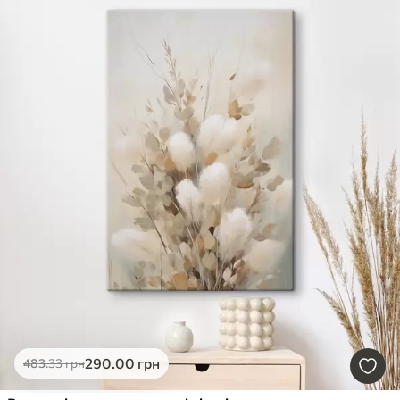
290
.00
грн
483
.33
грн