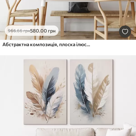
580
.00
грн
966
.66
грн
Абстрактна композиція, плоска ілюстрація