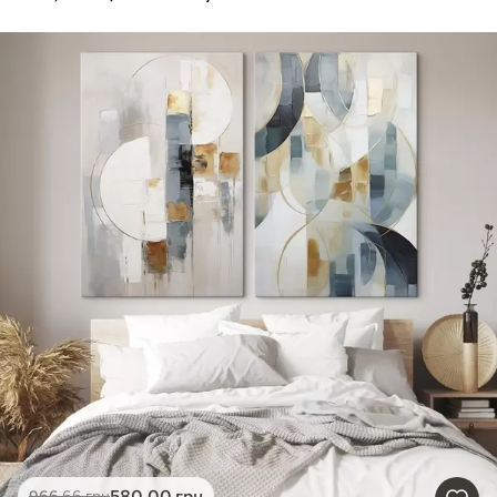
580
.00
грн
966
.66
грн