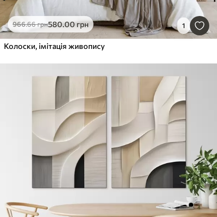
580
.00
грн
966
.66
грн
1
Колоски, імітація живопису