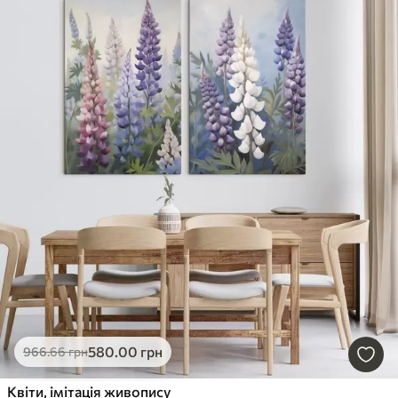
580
.00
грн
966
.66
грн
Квіти, імітація живопису