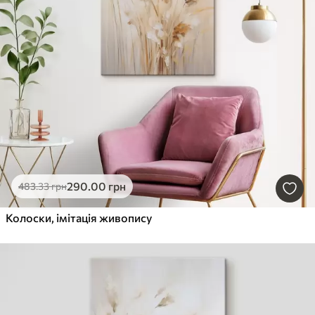
290
.00
грн
483
.33
грн
Колоски, імітація живопису