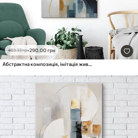
290
.00
грн
483
.33
грн
Абстрактна композиція, імітація живопису