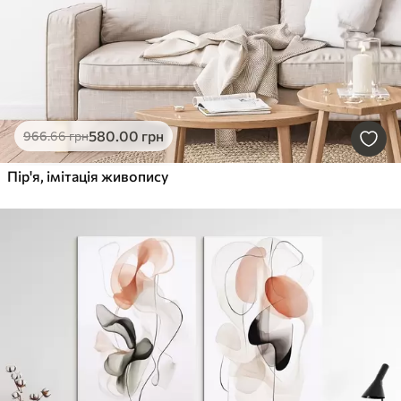
580
.00
грн
966
.66
грн
Пір'я, імітація живопису