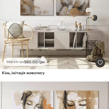
580
.00
грн
966
.66
грн
Кінь, імітація живопису