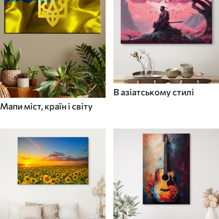
В азіатському стилі
Мапи міст, країн і світу