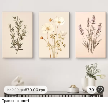
✓
Стійкість до вицвітання
✓
Безпечне чорнило без запаху
✗
Поверхня з текстурою полотна
✗
Екологічний матеріал
Преміум
Від
726
.00
грн
✓
Яскраві, насичені кольори
✓
Стійкість до вицвітання
✓
Безпечне чорнило без запаху
✓
Поверхня з текстурою полотна
✗
Екологічний матеріал
Еко-Преміум
870
.00
грн
70
1449
.99
грн
Від
910
.00
грн
✓
Трави ніжності
Яскраві, насичені кольори
✓
Стійкість до вицвітання