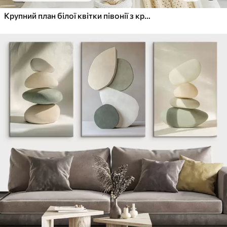
Крупний план білої квітки півонії з крапельками води на пелюстках на розмитому фоні