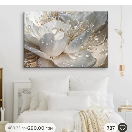
290
.00
грн
737
483
.33
грн