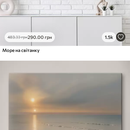
290
.00
грн
1.5k
483
.33
грн
Море на світанку