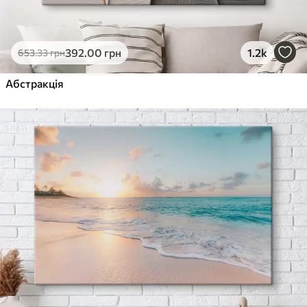
392
.00
грн
1.2k
653
.33
грн
Абстракція