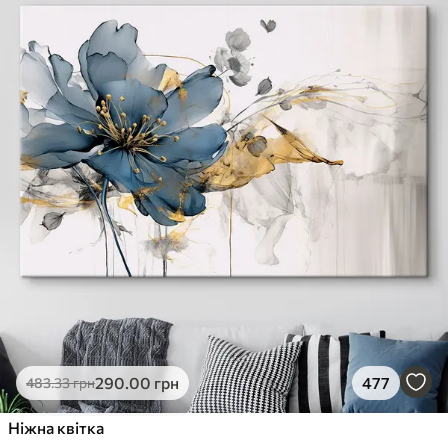
290
.00
грн
477
483
.33
грн
Ніжна квітка