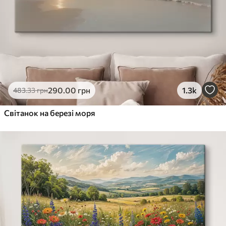
290
.00
грн
1.3k
483
.33
грн
Світанок на березі моря