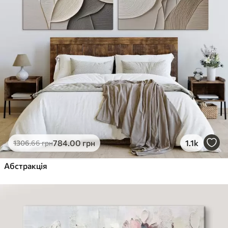
784
.00
грн
1.1k
1306
.66
грн
Абстракція