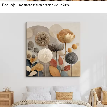
Рельєфні кола та гілка в теплих нейтральних тонах