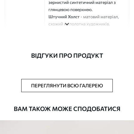
зернистий синтетичний матеріал з
глянцевою поверхнею.
Штучний Холст
- матовий матеріал,
схожий на полотна художників.
Еко-Холст
- високоякісне полотно зі
100% бавовни.
Автор
ART-HOLST
ВІДГУКИ ПРО ПРОДУКТ
Номер артикулу
m00724
Додатково
Можна додати лакове покриття.
ПЕРЕГЛЯНУТИ ВСЮ ГАЛЕРЕЮ
Доступні матеріали
ВАМ ТАКОЖ МОЖЕ СПОДОБАТИСЯ
Стандарт
Від
580
.00
грн
✓
Яскраві, насичені кольори