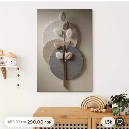
✓
Безпечне чорнило без запаху
✓
Поверхня з текстурою полотна
✓
Екологічний матеріал
290
.00
грн
1.5k
483
.33
грн