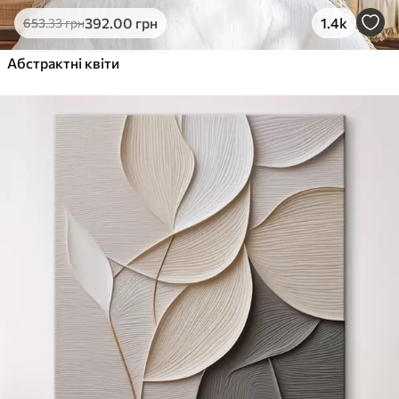
392
.00
грн
1.4k
653
.33
грн
Абстрактні квіти