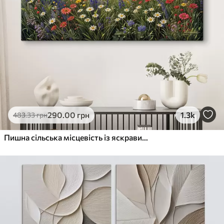
290
.00
грн
1.3k
483
.33
грн
Пишна сільська місцевість із яскравим лугом диких квітів, наповненим різнокольоровими квітами під хмарним небом