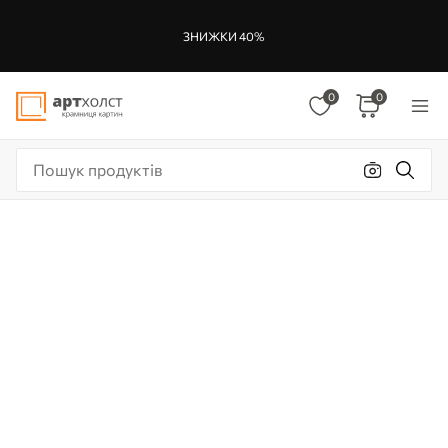
ЗНИЖКИ 40%
0
0