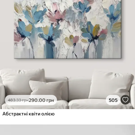
290
.00
грн
505
483
.33
грн
Абстрактні квіти олією