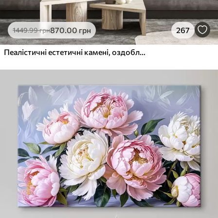
870
.00
грн
267
1449
.99
грн
Пеалістичні естетичні камені, оздоблення будинку, природне освітлення