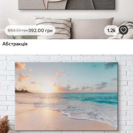
392
.00
грн
1.2k
653
.33
грн
Абстракція