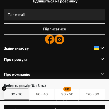
Підпишіться на розсилку
Підписатися
Змінити мову
Про продукт
Про компанію
Виберіть розмір (ШхВ см)
HIT
30 x 20
60 x 40
90 x 60
120 x 80
0800357223
Редагування дозволів на файли cookie
© 2011-2026 Art-holst. Усі права захищені. Власник: