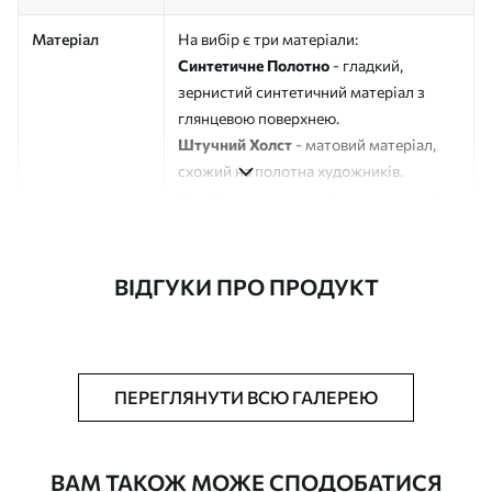
Матеріал
На вибір є три матеріали:
Синтетичне Полотно
- гладкий,
зернистий синтетичний матеріал з
глянцевою поверхнею.
Штучний Холст
- матовий матеріал,
схожий на полотна художників.
Еко-Холст
- високоякісне полотно зі
100% бавовни.
Автор
ART-HOLST
ВІДГУКИ ПРО ПРОДУКТ
Номер артикулу
s32750
Додатково
Можна додати лакове покриття.
ПЕРЕГЛЯНУТИ ВСЮ ГАЛЕРЕЮ
Доступні матеріали
ВАМ ТАКОЖ МОЖЕ СПОДОБАТИСЯ