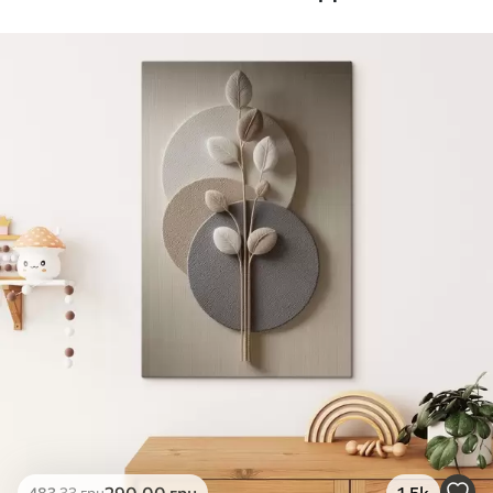
Стандарт
Від
290
.00
грн
✓
Яскраві, насичені кольори
✓
Стійкість до вицвітання
✓
Безпечне чорнило без запаху
✗
Поверхня з текстурою полотна
✗
Екологічний матеріал
Преміум
Від
363
.00
грн
✓
Яскраві, насичені кольори
✓
Стійкість до вицвітання
✓
Безпечне чорнило без запаху
✓
Поверхня з текстурою полотна
✗
Екологічний матеріал
Еко-Преміум
290
.00
грн
1.5k
483
.33
грн