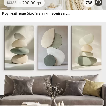
290
.00
грн
736
483
.33
грн
Крупний план білої квітки півонії з крапельками води на пелюстках на розмитому фоні