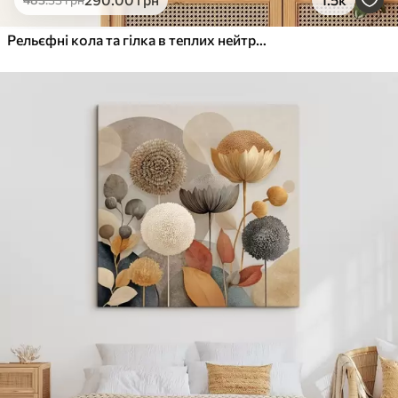
Від
455
.00
грн
✓
Яскраві, насичені кольори
Рельєфні кола та гілка в теплих нейтральних тонах
✓
Стійкість до вицвітання
✓
Безпечне чорнило без запаху
✓
Поверхня з текстурою полотна
✓
Екологічний матеріал