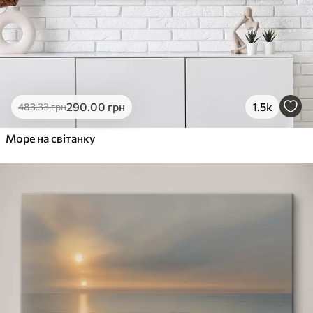
290
.00
грн
1.5k
483
.33
грн
Море на світанку