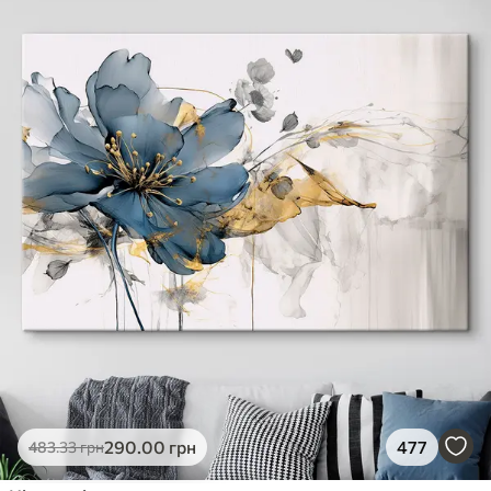
290
.00
грн
477
483
.33
грн