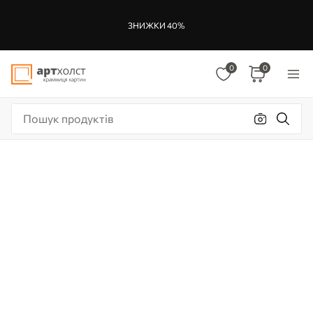
ЗНИЖКИ 40%
0
0