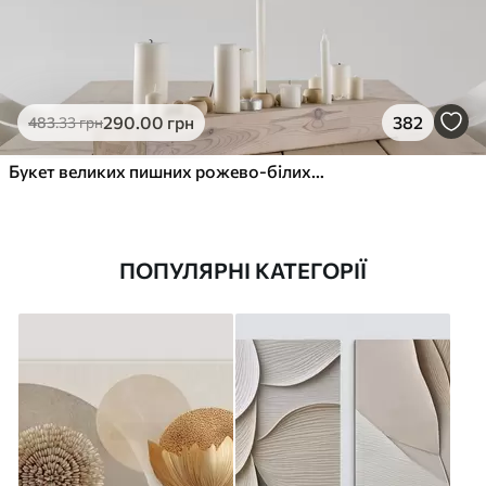
290
.00
грн
382
483
.33
грн
Букет великих пишних рожево-білих квітів півонії із зеленим листям на м’якому розмитому фоні
ПОПУЛЯРНІ КАТЕГОРІЇ