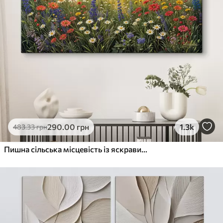
290
.00
грн
1.3k
483
.33
грн
Пишна сільська місцевість із яскравим лугом диких квітів, наповненим різнокольоровими квітами під хмарним небом