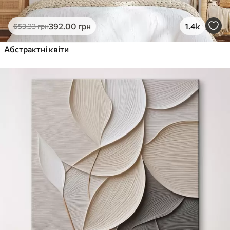
392
.00
грн
1.4k
653
.33
грн
Абстрактні квіти