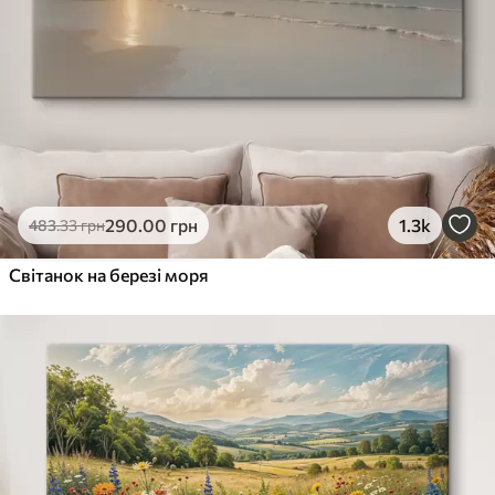
290
.00
грн
1.3k
483
.33
грн
Світанок на березі моря