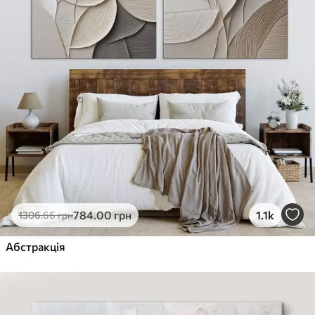
784
.00
грн
1.1k
1306
.66
грн
Абстракція