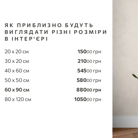
ЯК ПРИБЛИЗНО БУДУТЬ
ВИГЛЯДАТИ РІЗНІ РОЗМІРИ
В ІНТЕР'ЄРІ
20 x 20 см
150
грн
00
30 x 20 см
210
грн
00
40 x 60 см
545
грн
00
50 x 50 см
580
грн
00
60 x 90 см
880
грн
00
80 x 120 см
1050
грн
00