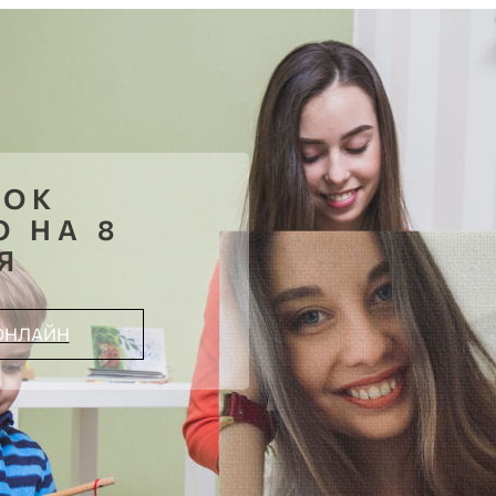
НОК
 НА 8
Я
ОНЛАЙН