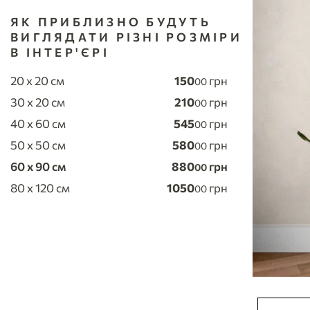
ЯК ПРИБЛИЗНО БУДУТЬ
ВИГЛЯДАТИ РІЗНІ РОЗМІРИ
В ІНТЕР'ЄРІ
20 x 20 см
150
грн
00
30 x 20 см
210
грн
00
40 x 60 см
545
грн
00
50 x 50 см
580
грн
00
60 x 90 см
880
грн
00
80 x 120 см
1050
грн
00