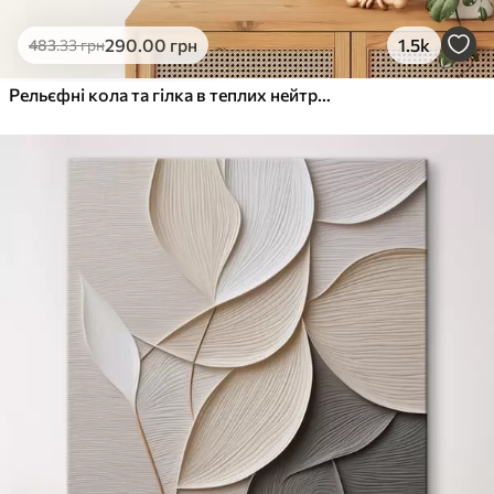
290
.00
грн
1.5k
483
.33
грн
Рельєфні кола та гілка в теплих нейтральних тонах