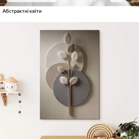
Від
455
.00
грн
✓
Абстрактні квіти
Яскраві, насичені кольори
✓
Стійкість до вицвітання
✓
Безпечне чорнило без запаху
✓
Поверхня з текстурою полотна
✓
Екологічний матеріал