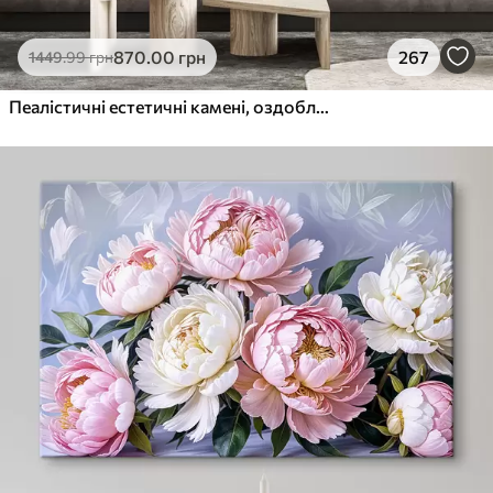
870
.00
грн
267
1449
.99
грн
Пеалістичні естетичні камені, оздоблення будинку, природне освітлення