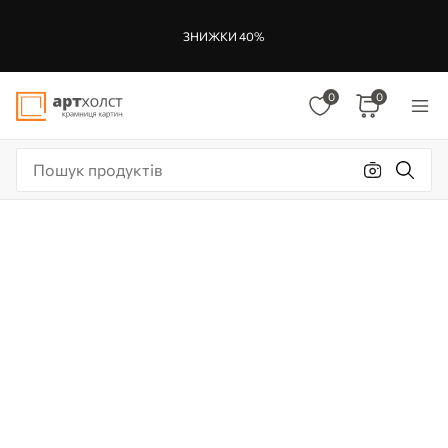
ЗНИЖКИ 40%
0
0