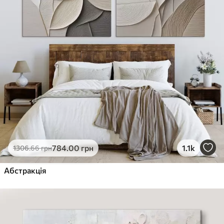
784
.00
грн
1.1k
1306
.66
грн
Абстракція