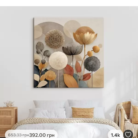
Стандарт
Від
290
.00
грн
✓
Яскраві, насичені кольори
✓
Стійкість до вицвітання
✓
Безпечне чорнило без запаху
✗
Поверхня з текстурою полотна
✗
Екологічний матеріал
Преміум
Від
363
.00
грн
✓
Яскраві, насичені кольори
✓
Стійкість до вицвітання
✓
Безпечне чорнило без запаху
✓
Поверхня з текстурою полотна
✗
Екологічний матеріал
Еко-Преміум
392
.00
грн
1.4k
653
.33
грн