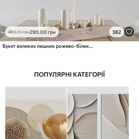
290
.00
грн
382
483
.33
грн
Букет великих пишних рожево-білих квітів півонії із зеленим листям на м’якому розмитому фоні
ПОПУЛЯРНІ КАТЕГОРІЇ