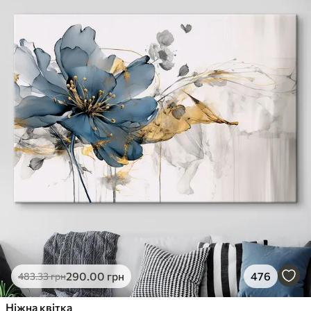
290
.00
грн
476
483
.33
грн
Ніжна квітка