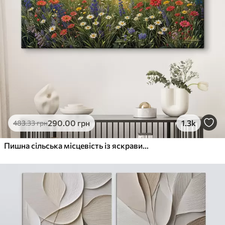
290
.00
грн
1.3k
483
.33
грн
Пишна сільська місцевість із яскравим лугом диких квітів, наповненим різнокольоровими квітами під хмарним небом