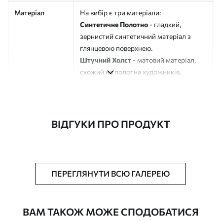
Матеріал
На вибір є три матеріали:
Синтетичне Полотно
- гладкий,
зернистий синтетичний матеріал з
глянцевою поверхнею.
Штучний Холст
- матовий матеріал,
схожий на полотна художників.
Еко-Холст
- високоякісне полотно зі
100% бавовни.
Автор
ART-HOLST
ВІДГУКИ ПРО ПРОДУКТ
Номер артикулу
s49300
Додатково
Можна додати лакове покриття.
ПЕРЕГЛЯНУТИ ВСЮ ГАЛЕРЕЮ
Доступні матеріали
ВАМ ТАКОЖ МОЖЕ СПОДОБАТИСЯ