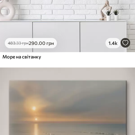
290
.00
грн
1.4k
483
.33
грн
Море на світанку