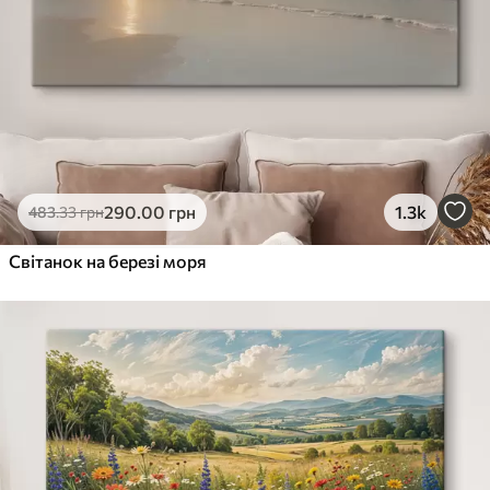
290
.00
грн
1.3k
483
.33
грн
Світанок на березі моря