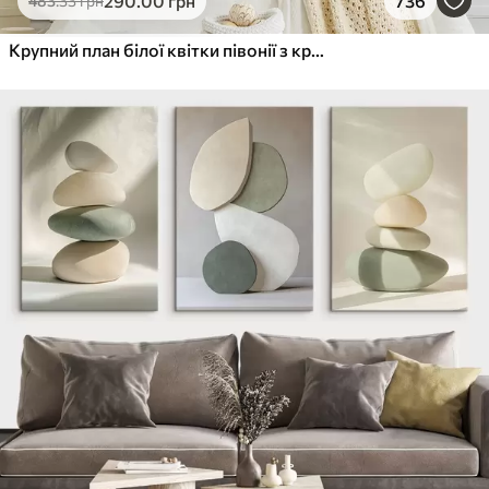
290
.00
грн
736
483
.33
грн
Крупний план білої квітки півонії з крапельками води на пелюстках на розмитому фоні