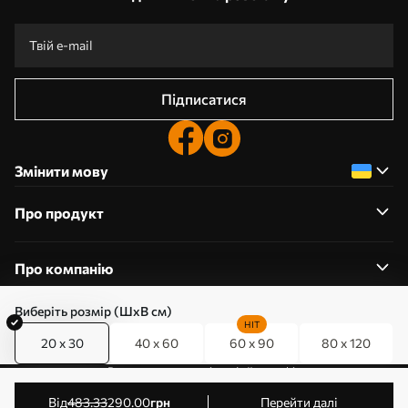
Підписатися
Змінити мову
Про продукт
Про компанію
Виберіть розмір (ШхВ см)
HIT
20 x 30
40 x 60
60 x 90
80 x 120
0800357223
Редагування дозволів на файли cookie
© 2011-2026 Art-holst. Усі права захищені. Власник:
від
483
.33
290
.00
грн
Перейти далі