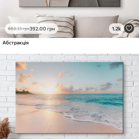
392
.00
грн
1.2k
653
.33
грн
Абстракція