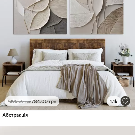
784
.00
грн
1.1k
1306
.66
грн
Абстракція