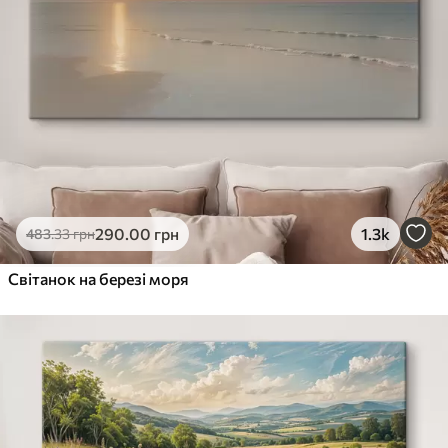
290
.00
грн
1.3k
483
.33
грн
Світанок на березі моря