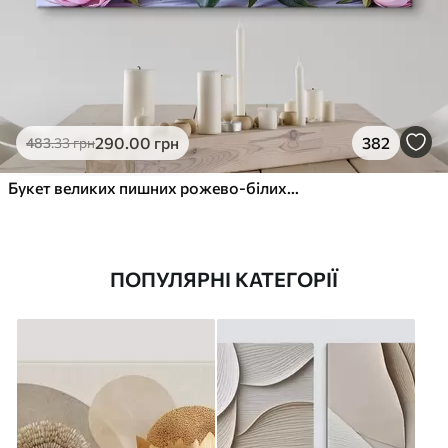
290
.00
грн
382
483
.33
грн
Букет великих пишних рожево-білих квітів півонії із зеленим листям на м’якому розмитому фоні
ПОПУЛЯРНІ КАТЕГОРІЇ