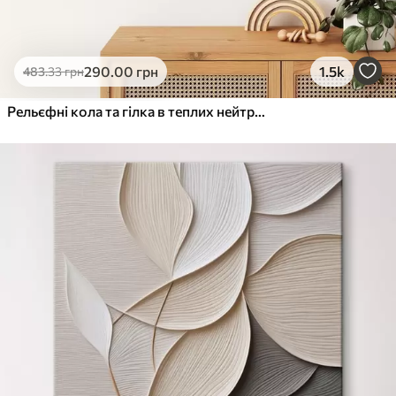
290
.00
грн
1.5k
483
.33
грн
Рельєфні кола та гілка в теплих нейтральних тонах