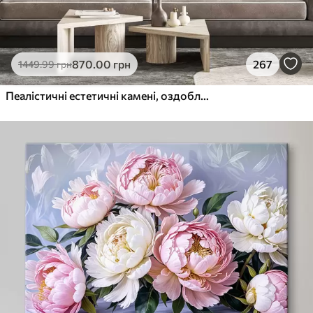
870
.00
грн
267
1449
.99
грн
Пеалістичні естетичні камені, оздоблення будинку, природне освітлення