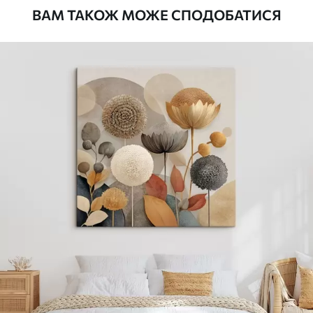
ВАМ ТАКОЖ МОЖЕ СПОДОБАТИСЯ
Стандарт
Від
290
.00
грн
✓
Яскраві, насичені кольори
✓
Стійкість до вицвітання
✓
Безпечне чорнило без запаху
✗
Поверхня з текстурою полотна
✗
Екологічний матеріал
Преміум
Від
363
.00
грн
✓
Яскраві, насичені кольори
✓
Стійкість до вицвітання
✓
Безпечне чорнило без запаху
✓
Поверхня з текстурою полотна
✗
Екологічний матеріал