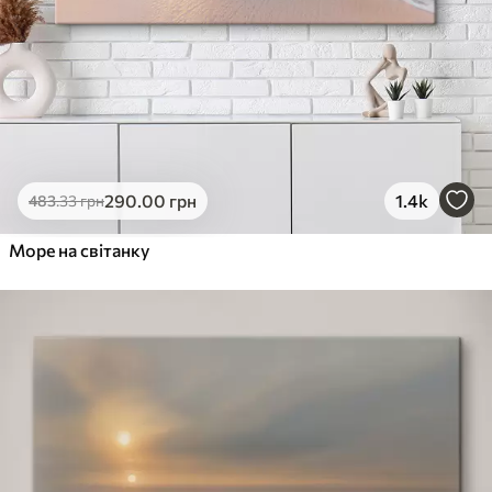
290
.00
грн
1.4k
483
.33
грн
Море на світанку