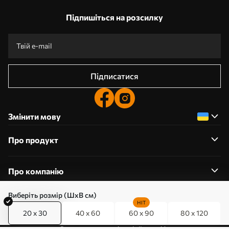
Підпишіться на розсилку
Підписатися
Змінити мову
Про продукт
Про компанію
Виберіть розмір (ШхВ см)
HIT
20 x 30
40 x 60
60 x 90
80 x 120
0800357223
Редагування дозволів на файли cookie