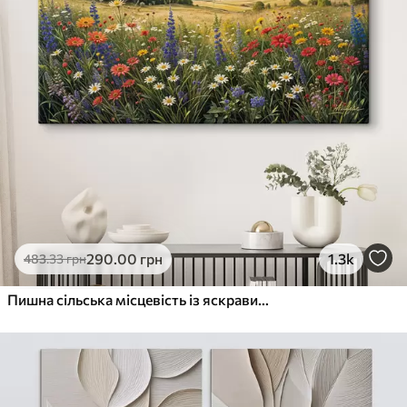
290
.00
грн
1.3k
483
.33
грн
Пишна сільська місцевість із яскравим лугом диких квітів, наповненим різнокольоровими квітами під хмарним небом