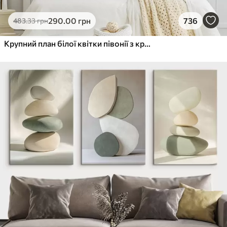
290
.00
грн
736
483
.33
грн
Крупний план білої квітки півонії з крапельками води на пелюстках на розмитому фоні