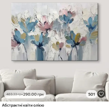
290
.00
грн
501
483
.33
грн
Абстрактні квіти олією