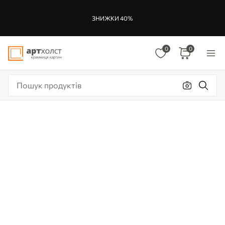
ЗНИЖКИ 40%
0
0