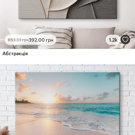
392
.00
грн
1.2k
653
.33
грн
Абстракція