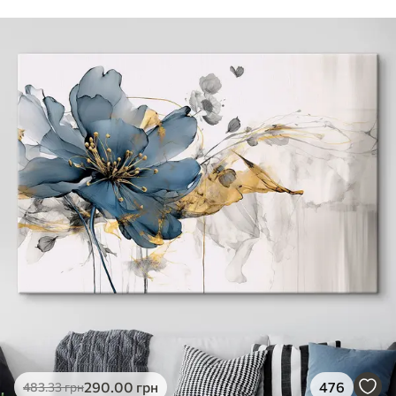
290
.00
грн
476
483
.33
грн