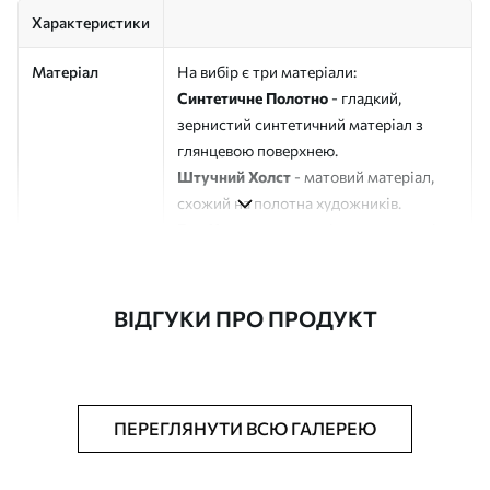
Характеристики
Матеріал
На вибір є три матеріали:
Синтетичне Полотно
- гладкий,
зернистий синтетичний матеріал з
глянцевою поверхнею.
Штучний Холст
- матовий матеріал,
схожий на полотна художників.
Еко-Холст
- високоякісне полотно зі
100% бавовни.
Автор
ART-HOLST
ВІДГУКИ ПРО ПРОДУКТ
Номер артикулу
s45585
Додатково
Можна додати лакове покриття.
ПЕРЕГЛЯНУТИ ВСЮ ГАЛЕРЕЮ
Доступні матеріали