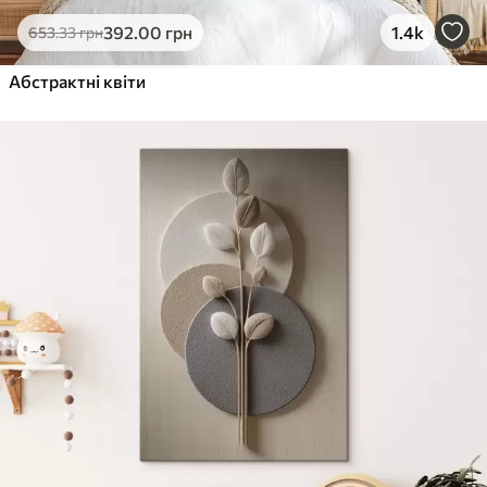
Еко-Преміум
392
.00
грн
1.4k
653
.33
грн
Від
455
.00
грн
✓
Абстрактні квіти
Яскраві, насичені кольори
✓
Стійкість до вицвітання
✓
Безпечне чорнило без запаху
✓
Поверхня з текстурою полотна
✓
Екологічний матеріал