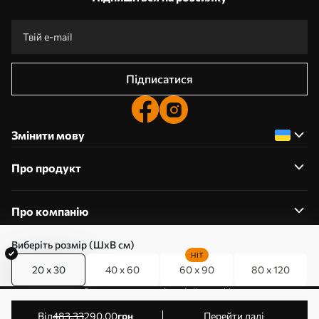
Підписатися
Змінити мову
Про продукт
Про компанію
Виберіть розмір (ШхВ см)
HIT
20 x 30
40 x 60
60 x 90
80 x 120
0800357223
Редагування дозволів на файли cookie
© 2011-2026 Art-holst. Усі права захищені. Власник:
від
483
.33
290
.00
грн
Перейти далі