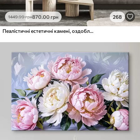
870
.00
грн
268
1449
.99
грн
Пеалістичні естетичні камені, оздоблення будинку, природне освітлення