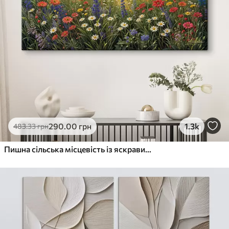
290
.00
грн
1.3k
483
.33
грн
Пишна сільська місцевість із яскравим лугом диких квітів, наповненим різнокольоровими квітами під хмарним небом