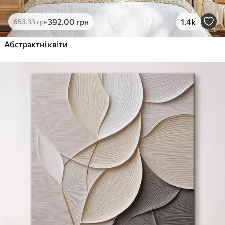
392
.00
грн
1.4k
653
.33
грн
Абстрактні квіти