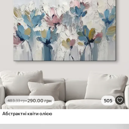
290
.00
грн
505
483
.33
грн
Абстрактні квіти олією