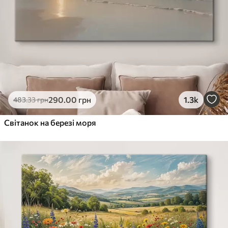
290
.00
грн
1.3k
483
.33
грн
Світанок на березі моря