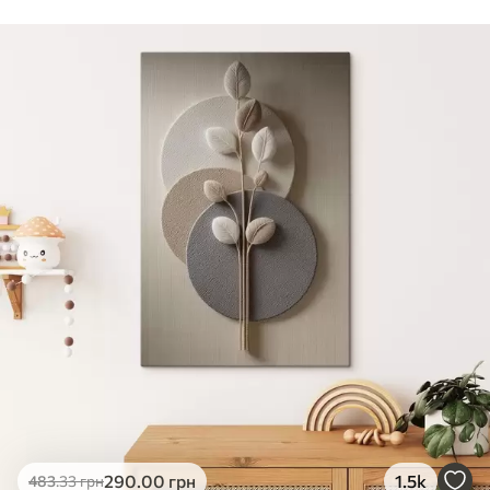
Стандарт
Від
290
.00
грн
✓
Яскраві, насичені кольори
✓
Стійкість до вицвітання
✓
Безпечне чорнило без запаху
✗
Поверхня з текстурою полотна
✗
Екологічний матеріал
Преміум
Від
363
.00
грн
✓
Яскраві, насичені кольори
✓
Стійкість до вицвітання
✓
Безпечне чорнило без запаху
✓
Поверхня з текстурою полотна
✗
Екологічний матеріал
Еко-Преміум
290
.00
грн
1.5k
483
.33
грн