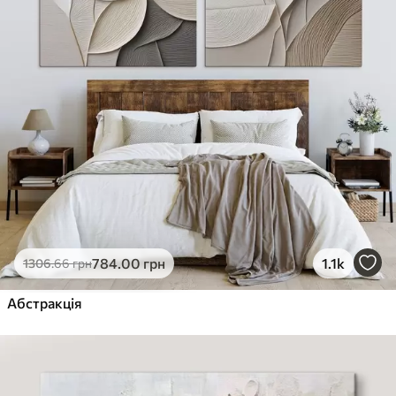
784
.00
грн
1.1k
1306
.66
грн
Абстракція