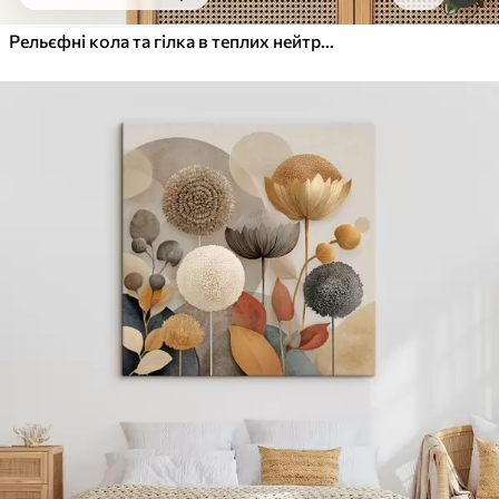
Від
455
.00
грн
✓
Яскраві, насичені кольори
Рельєфні кола та гілка в теплих нейтральних тонах
✓
Стійкість до вицвітання
✓
Безпечне чорнило без запаху
✓
Поверхня з текстурою полотна
✓
Екологічний матеріал