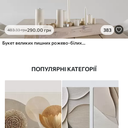
290
.00
грн
383
483
.33
грн
Букет великих пишних рожево-білих квітів півонії із зеленим листям на м’якому розмитому фоні
ПОПУЛЯРНІ КАТЕГОРІЇ