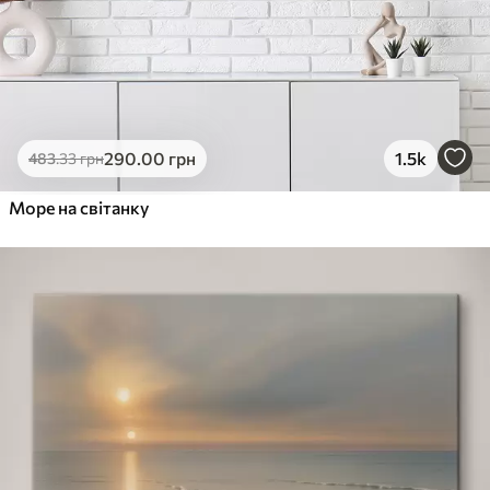
290
.00
грн
1.5k
483
.33
грн
Море на світанку