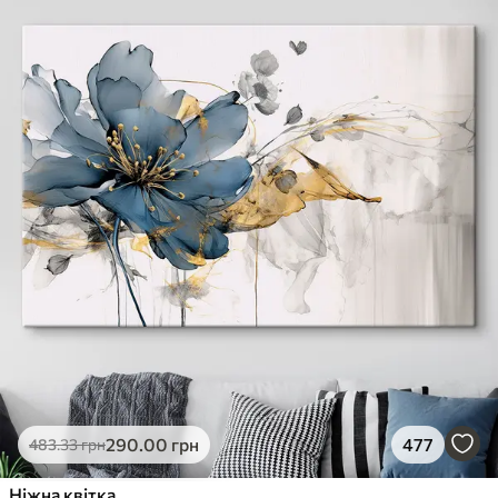
290
.00
грн
477
483
.33
грн
Ніжна квітка