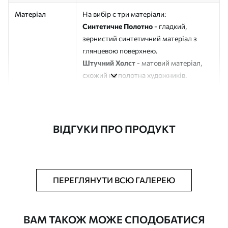
Матеріал
На вибір є три матеріали:
Синтетичне Полотно
- гладкий,
зернистий синтетичний матеріал з
глянцевою поверхнею.
Штучний Холст
- матовий матеріал,
схожий на полотна художників.
Еко-Холст
- високоякісне полотно зі
100% бавовни.
Автор
ART-HOLST
ВІДГУКИ ПРО ПРОДУКТ
Номер артикулу
s45554
Додатково
Можна додати лакове покриття.
ПЕРЕГЛЯНУТИ ВСЮ ГАЛЕРЕЮ
Доступні матеріали
ВАМ ТАКОЖ МОЖЕ СПОДОБАТИСЯ