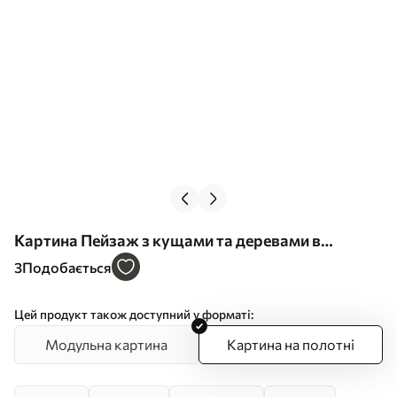
Картина Пейзаж з кущами та деревами в
пастельних відтінках рожевого, помаранчевого
3
Подобається
та коричневого, з горами на задньому плані Арт.
s45554
Цей продукт також доступний у форматі:
Модульна картина
Картина на полотні