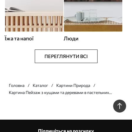
Їжа та напої
Люди
ПЕРЕГЛЯНУТИ ВСІ
Головна
Каталог
Картини Природа
Картина Пейзаж з кущами та деревами в пастельних
відтінках рожевого, помаранчевого та коричневого, з
горами на задньому плані Арт. s45554
Підпишіться на розсилку