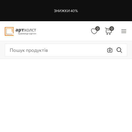
ЗНИЖКИ 40%
0
0