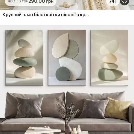
290
.00
грн
741
483
.33
грн
Крупний план білої квітки півонії з крапельками води на пелюстках на розмитому фоні