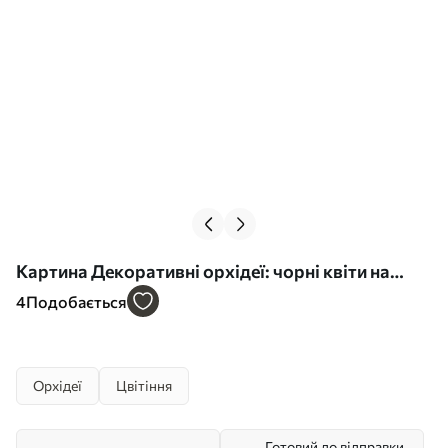
Картина Декоративні орхідеї: чорні квіти на
сірому тлі Арт. s45547
4
Подобається
Орхідеї
Цвітіння
Готовий до відправки