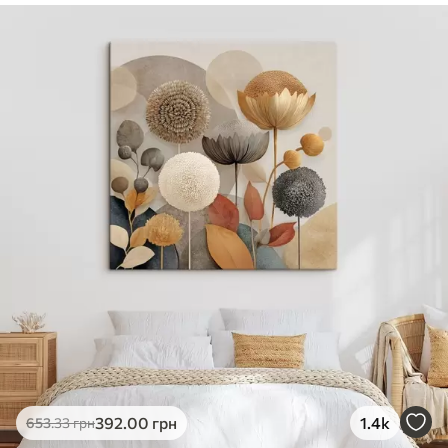
✓
Безпечне чорнило без запаху
✓
Поверхня з текстурою полотна
✓
Екологічний матеріал
392
.00
грн
1.4k
653
.33
грн