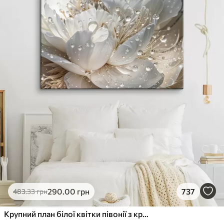
290
.00
грн
737
483
.33
грн
Крупний план білої квітки півонії з крапельками води на пелюстках на розмитому фоні