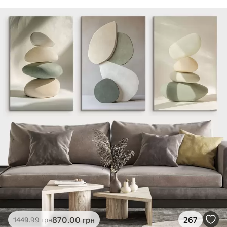
870
.00
грн
267
1449
.99
грн