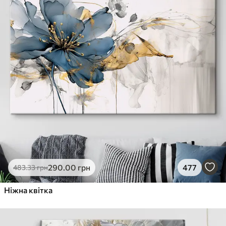
290
.00
грн
477
483
.33
грн
Ніжна квітка