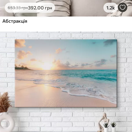
392
.00
грн
1.2k
653
.33
грн
Абстракція