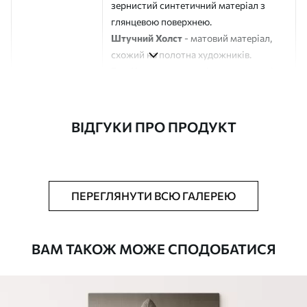
зернистий синтетичний матеріал з
глянцевою поверхнею.
Штучний Холст
- матовий матеріал,
схожий на полотна художників.
Еко-Холст
- високоякісне полотно зі
100% бавовни.
Автор
ART-HOLST
ВІДГУКИ ПРО ПРОДУКТ
Номер артикулу
s45547
Додатково
Можна додати лакове покриття.
ПЕРЕГЛЯНУТИ ВСЮ ГАЛЕРЕЮ
Доступні матеріали
ВАМ ТАКОЖ МОЖЕ СПОДОБАТИСЯ
Стандарт
Від
290
.00
грн
✓
Яскраві, насичені кольори