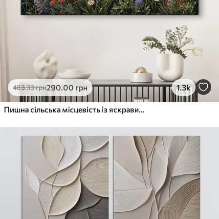
290
.00
грн
1.3k
483
.33
грн
Пишна сільська місцевість із яскравим лугом диких квітів, наповненим різнокольоровими квітами під хмарним небом