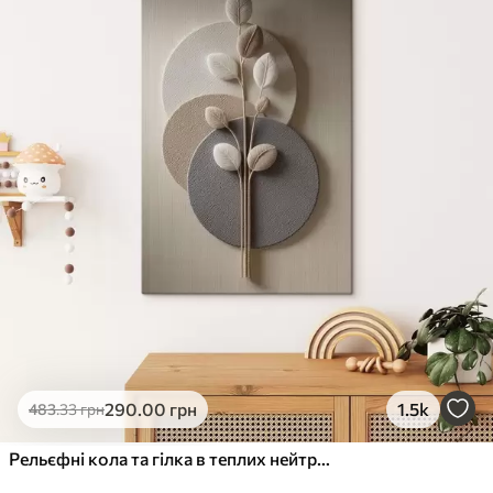
✓
Стійкість до вицвітання
✓
Безпечне чорнило без запаху
✗
Поверхня з текстурою полотна
✗
Екологічний матеріал
Преміум
Від
363
.00
грн
✓
Яскраві, насичені кольори
✓
Стійкість до вицвітання
✓
Безпечне чорнило без запаху
✓
Поверхня з текстурою полотна
✗
Екологічний матеріал
Еко-Преміум
290
.00
грн
1.5k
483
.33
грн
Від
455
.00
грн
✓
Яскраві, насичені кольори
Рельєфні кола та гілка в теплих нейтральних тонах
✓
Стійкість до вицвітання