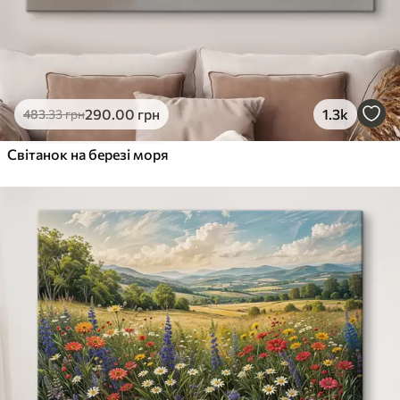
290
.00
грн
1.3k
483
.33
грн
Світанок на березі моря