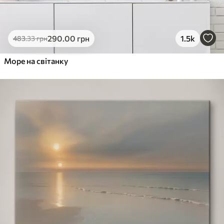
290
.00
грн
1.5k
483
.33
грн
Море на світанку