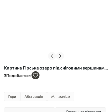
Картина Гірське озеро під сніговими вершинами
Арт. s45466
3
Подобається
Гори
Абстракція
Мінімалізм
Готовий до відправки