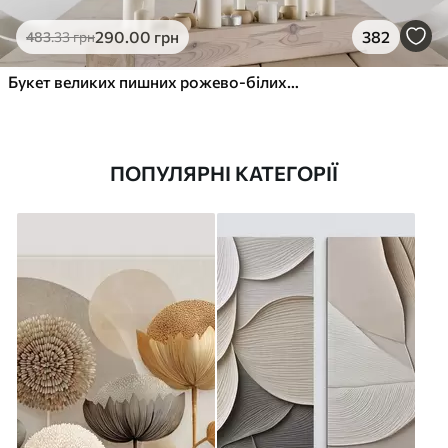
290
.00
грн
382
483
.33
грн
Букет великих пишних рожево-білих квітів півонії із зеленим листям на м’якому розмитому фоні
ПОПУЛЯРНІ КАТЕГОРІЇ