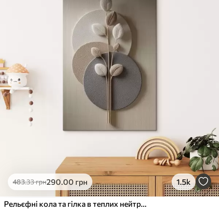
✓
Стійкість до вицвітання
✓
Безпечне чорнило без запаху
✗
Поверхня з текстурою полотна
✗
Екологічний матеріал
Преміум
Від
363
.00
грн
✓
Яскраві, насичені кольори
✓
Стійкість до вицвітання
✓
Безпечне чорнило без запаху
✓
Поверхня з текстурою полотна
✗
Екологічний матеріал
Еко-Преміум
290
.00
грн
1.5k
483
.33
грн
Від
455
.00
грн
✓
Яскраві, насичені кольори
Рельєфні кола та гілка в теплих нейтральних тонах
✓
Стійкість до вицвітання