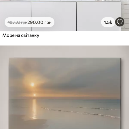
290
.00
грн
1.5k
483
.33
грн
Море на світанку