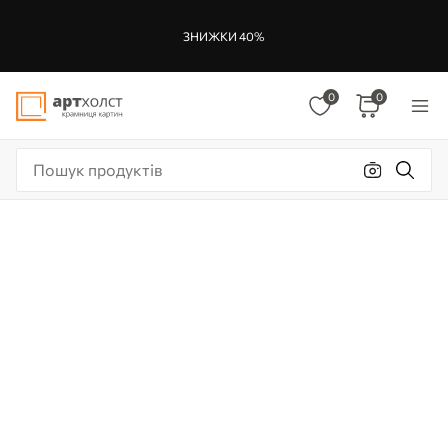
ЗНИЖКИ 40%
0
0