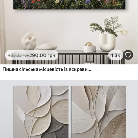
290
.00
грн
1.3k
483
.33
грн
Пишна сільська місцевість із яскравим лугом диких квітів, наповненим різнокольоровими квітами під хмарним небом