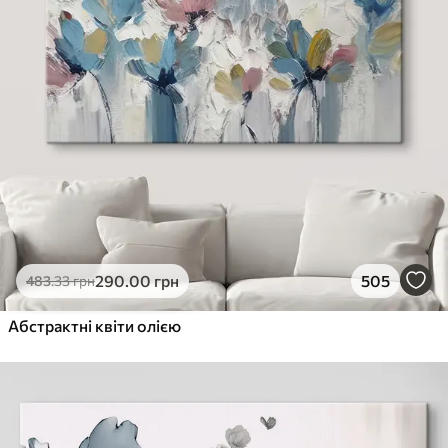
290
.00
грн
505
483
.33
грн
Абстрактні квіти олією