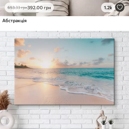
392
.00
грн
1.2k
653
.33
грн
Абстракція