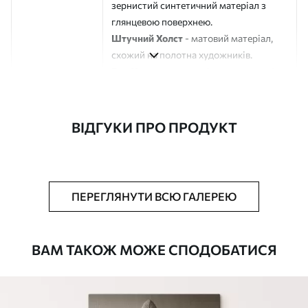
зернистий синтетичний матеріал з
глянцевою поверхнею.
Штучний Холст
- матовий матеріал,
схожий на полотна художників.
Еко-Холст
- високоякісне полотно зі
100% бавовни.
Автор
ART-HOLST
ВІДГУКИ ПРО ПРОДУКТ
Номер артикулу
s45466
Додатково
Можна додати лакове покриття.
ПЕРЕГЛЯНУТИ ВСЮ ГАЛЕРЕЮ
Доступні матеріали
ВАМ ТАКОЖ МОЖЕ СПОДОБАТИСЯ
Стандарт
Від
290
.00
грн
✓
Яскраві, насичені кольори