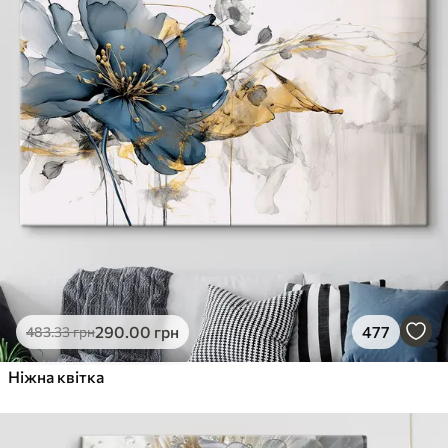
290
.00
грн
477
483
.33
грн
Ніжна квітка