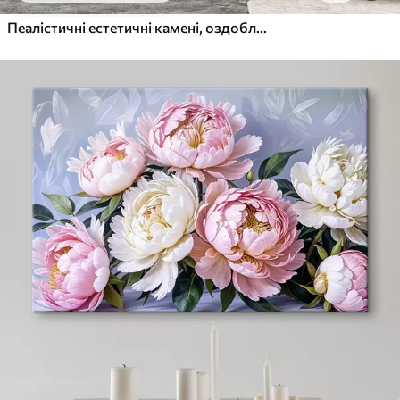
Пеалістичні естетичні камені, оздоблення будинку, природне освітлення