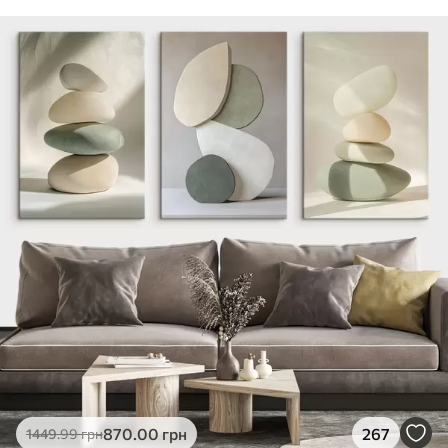
870
.00
грн
267
1449
.99
грн