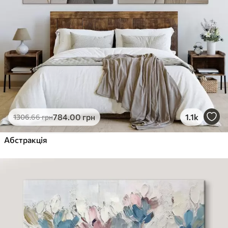
784
.00
грн
1.1k
1306
.66
грн
Абстракція