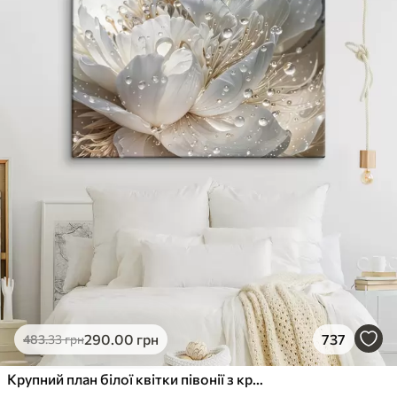
290
.00
грн
737
483
.33
грн
Крупний план білої квітки півонії з крапельками води на пелюстках на розмитому фоні