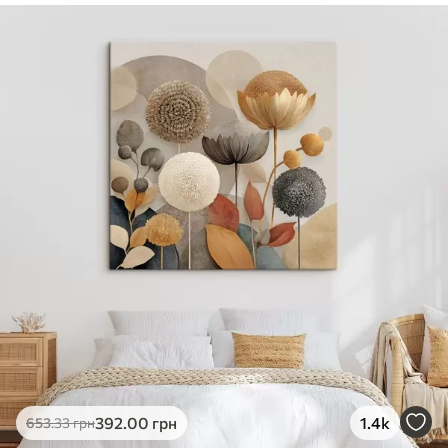
✓
Безпечне чорнило без запаху
✓
Поверхня з текстурою полотна
✓
Екологічний матеріал
392
.00
грн
1.4k
653
.33
грн