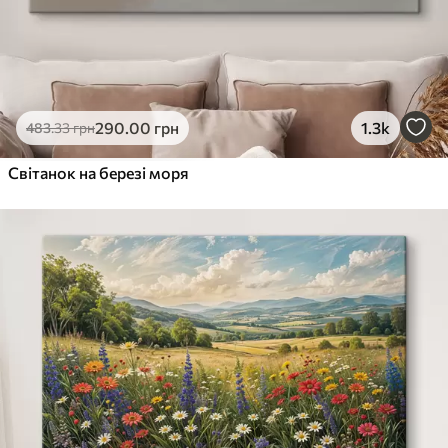
290
.00
грн
1.3k
483
.33
грн
Світанок на березі моря