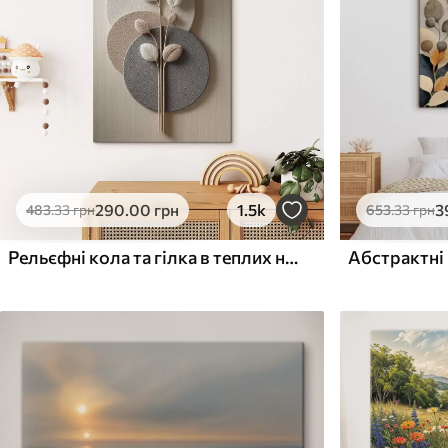
Поверхня з текстурою
Поверхня з текстуро
✗
✓
полотна
полотна
✗
✗
Екологічний матеріал
Екологічний матеріа
290
.00
грн
1.5k
3
483
.33
грн
653
.33
грн
Рельєфні кола та гілка в теплих нейтральних тонах
Абстрактні 