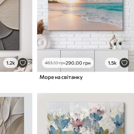
1.2k
290
.00
грн
1.5k
483
.33
грн
Море на світанку