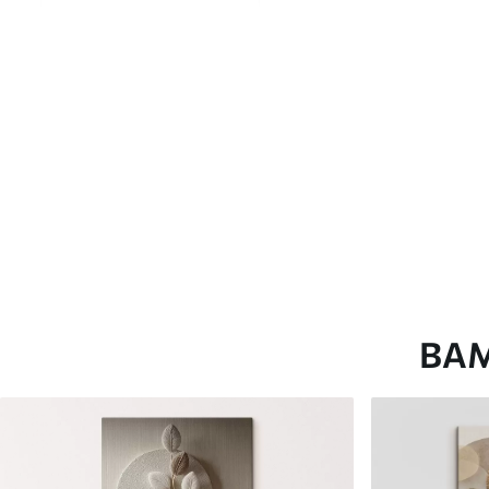
глянцевою поверхнею.
Штучний Холст
- матовий
Еко-Холст
- високоякісне
Автор
ART-HOLST
Номер артикулу
s45444
Додатково
Можна додати лакове пок
Доступні матеріали
ВА
Стандарт
Преміум
Від
290
.00
грн
Від
363
.00
грн
✓
✓
Яскраві, насичені кольори
Яскраві, насичені ко
✓
✓
Стійкість до вицвітання
Стійкість до вицвіта
✓
✓
Безпечне чорнило без запаху
Безпечне чорнило бе