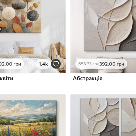
ю
Поверхня з текстурою
✓
полотна
✓
л
Екологічний матеріал
92
.00
грн
1.4k
392
.00
грн
653
.33
грн
квіти
Абстракція