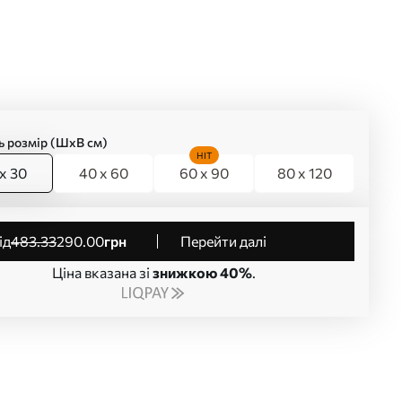
ь розмір (ШхВ см)
HIT
x 30
40 x 60
60 x 90
80 x 120
від
483
.33
290
.00
грн
Перейти далі
Ціна вказана зі
знижкою 40%
.