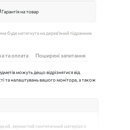
Гарантія на товар
на буде натягнута на дерев'яний підрамник
а та оплата
Поширені запитання
дметів можуть дещо відрізнятися від
сті та налаштувань вашого монітора, а також
адкий, зернистий синтетичний матеріал з