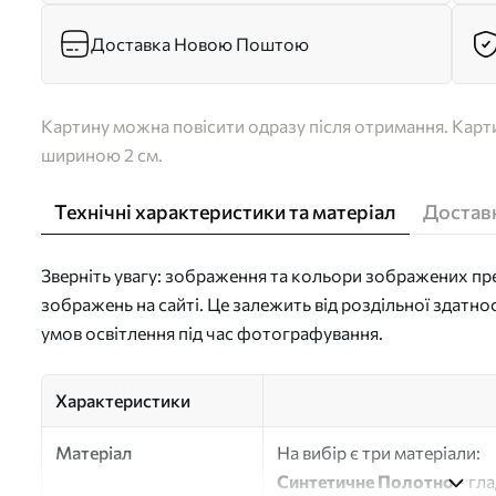
Доставка Новою Поштою
Картину можна повісити одразу після отримання. Карти
шириною 2 см.
Технічні характеристики та матеріал
Доставк
Зверніть увагу: зображення та кольори зображених пре
зображень на сайті. Це залежить від роздільної здатно
умов освітлення під час фотографування.
Характеристики
Матеріал
На вибір є три матеріали:
Синтетичне Полотно
- гл