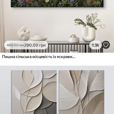
290
.00
грн
1.3k
483
.33
грн
Пишна сільська місцевість із яскравим лугом диких квітів, наповненим різнокольоровими квітами під хмарним небом