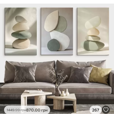
870
.00
грн
267
1449
.99
грн