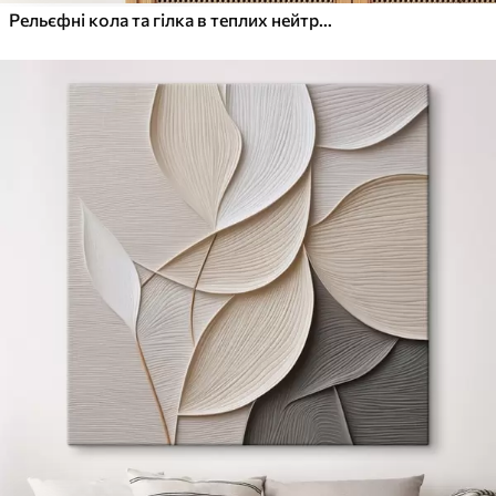
Рельєфні кола та гілка в теплих нейтральних тонах