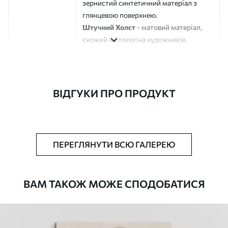
зернистий синтетичний матеріал з
глянцевою поверхнею.
Штучний Холст
- матовий матеріал,
схожий на полотна художників.
Еко-Холст
- високоякісне полотно зі
100% бавовни.
Автор
ART-HOLST
ВІДГУКИ ПРО ПРОДУКТ
Номер артикулу
s45374
Додатково
Можна додати лакове покриття.
ПЕРЕГЛЯНУТИ ВСЮ ГАЛЕРЕЮ
Доступні матеріали
ВАМ ТАКОЖ МОЖЕ СПОДОБАТИСЯ
Стандарт
Від
290
.00
грн
✓
Яскраві, насичені кольори