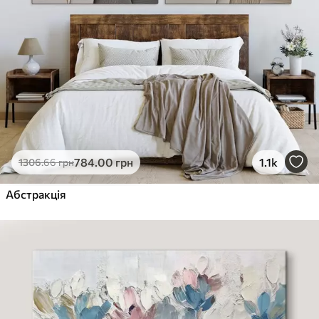
784
.00
грн
1.1k
1306
.66
грн
Абстракція