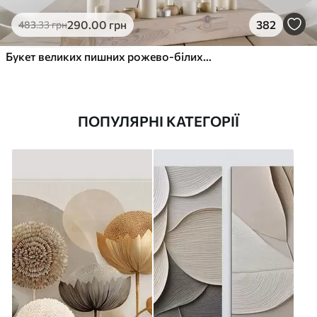
290
.00
грн
382
483
.33
грн
Букет великих пишних рожево-білих квітів півонії із зеленим листям на м’якому розмитому фоні
ПОПУЛЯРНІ КАТЕГОРІЇ