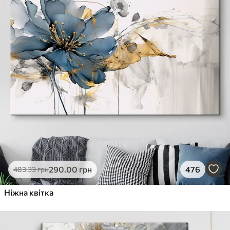
290
.00
грн
476
483
.33
грн
Ніжна квітка