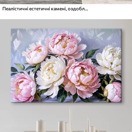
Пеалістичні естетичні камені, оздоблення будинку, природне освітлення