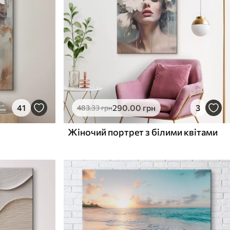
41
290
.00
грн
3
483
.33
грн
Жіночий портрет з білими квітами