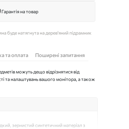
Гарантія на товар
на буде натягнута на дерев'яний підрамник
а та оплата
Поширені запитання
дметів можуть дещо відрізнятися від
сті та налаштувань вашого монітора, а також
адкий, зернистий синтетичний матеріал з