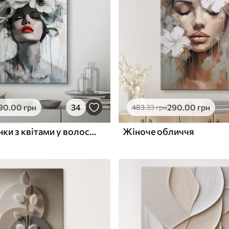
ю
Поверхня з текстурою
✓
полотна
✓
л
Екологічний матеріал
90
.00
грн
34
290
.00
грн
483
.33
грн
Портрет жінки з квітами у волоссі та червоними губами
Жіноче обличчя