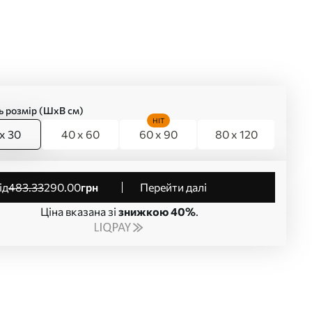
ь розмір (ШхВ см)
HIT
x 30
40 x 60
60 x 90
80 x 120
від
483
.33
290
.00
грн
Перейти далі
Ціна вказана зі
знижкою 40%
.