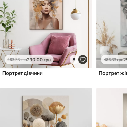
Поверхня з текстурою
Поверхня з текстуро
✗
✓
полотна
полотна
✗
✗
Екологічний матеріал
Екологічний матеріа
290
.00
грн
8
2
483
.33
грн
483
.33
грн
Портрет дівчини