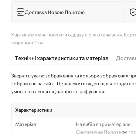
Доставка Новою Поштою
Картину можна повісити одразу після отримання. Карти
шириною 2 см.
Технічні характеристики та матеріал
Доставк
Зверніть увагу: зображення та кольори зображених пре
зображень на сайті. Це залежить від роздільної здатно
умов освітлення під час фотографування.
Характеристики
Матеріал
На вибір є три матеріали:
Синтетичне Полотно
- гл