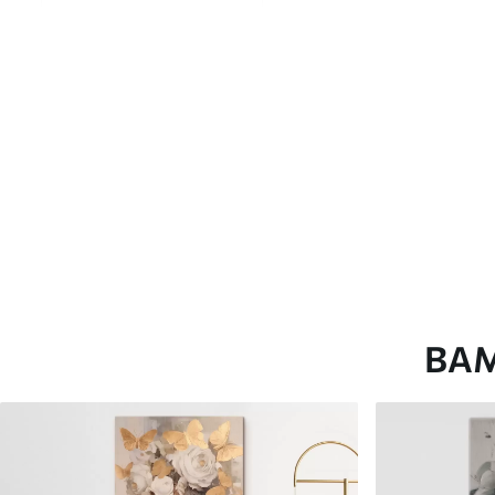
глянцевою поверхнею.
Штучний Холст
- матовий
Еко-Холст
- високоякісне
Автор
ART-HOLST
Номер артикулу
s45370
Додатково
Можна додати лакове пок
Доступні матеріали
ВА
Стандарт
Преміум
Від
290
.00
грн
Від
363
.00
грн
✓
✓
Яскраві, насичені кольори
Яскраві, насичені ко
✓
✓
Стійкість до вицвітання
Стійкість до вицвіта
✓
✓
Безпечне чорнило без запаху
Безпечне чорнило бе