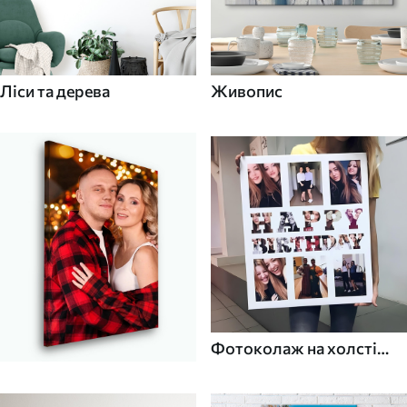
Ліси та дерева
Живопис
Фотоколаж на холсті
для дому