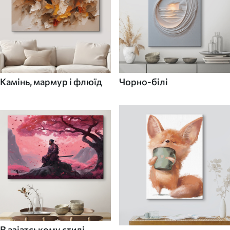
Камінь, мармур і флюїд
Чорно-білі
В азіатському стилі