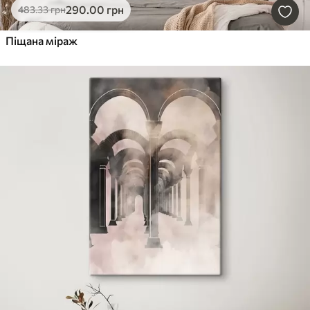
290
.00
грн
483
.33
грн
Піщана міраж