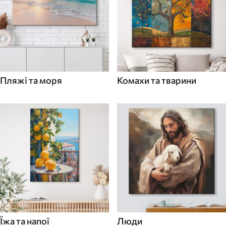
Пляжі та моря
Комахи та тварини
Їжа та напої
Люди