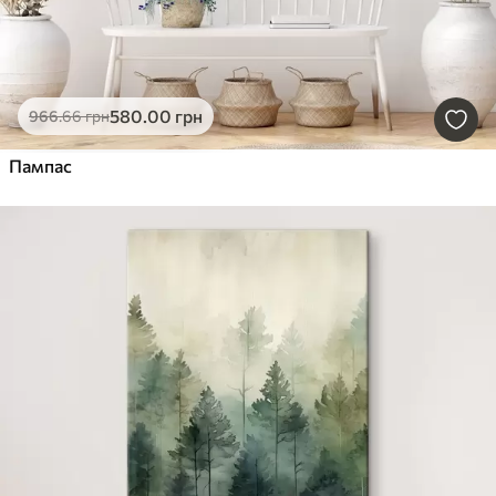
580
.00
грн
966
.66
грн
Пампас