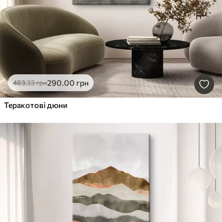
290
.00
грн
483
.33
грн
Теракотові дюни