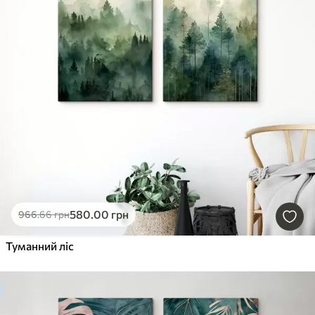
580
.00
грн
966
.66
грн
Туманний ліс