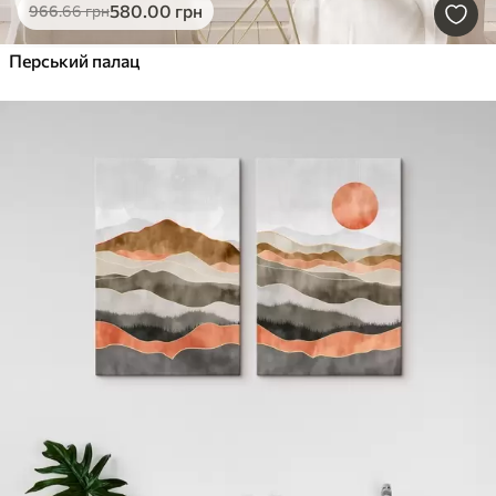
580
.00
грн
966
.66
грн
Перський палац