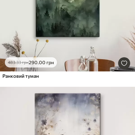
290
.00
грн
483
.33
грн
Ранковий туман