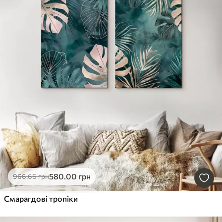
580
.00
грн
966
.66
грн
Смарагдові тропіки