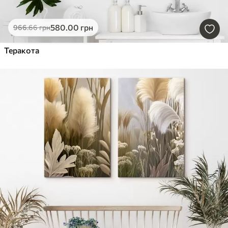
580
.00
грн
966
.66
грн
Теракота