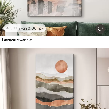
290
.00
грн
483
.33
грн
Галерея «Санні»