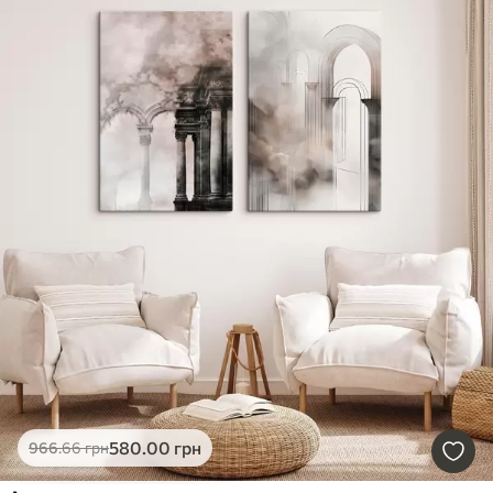
580
.00
грн
966
.66
грн