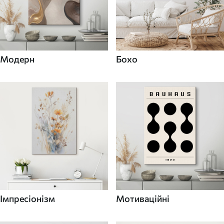
Модерн
Бохо
Імпресіонізм
Мотиваційні