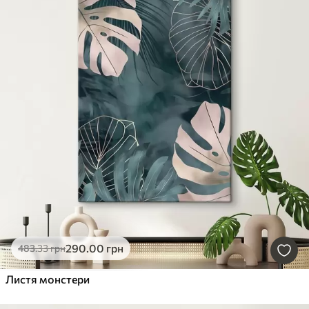
290
.00
грн
483
.33
грн
Листя монстери