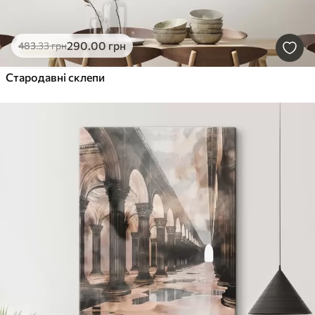
290
.00
грн
483
.33
грн
Стародавні склепи