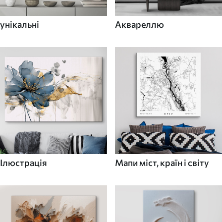
унікальні
Аквареллю
Ілюстрація
Мапи міст, країн і світу