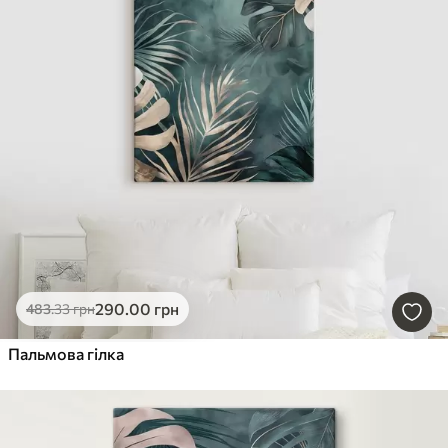
290
.00
грн
483
.33
грн
Пальмова гілка