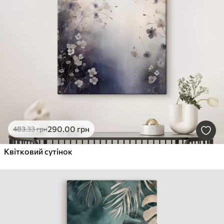
290
.00
грн
483
.33
грн
Квітковий сутінок