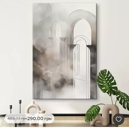
290
.00
грн
483
.33
грн