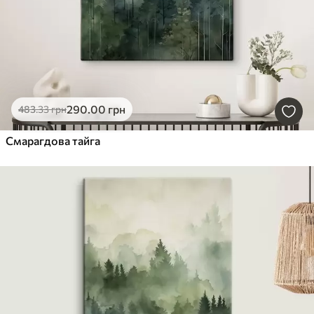
290
.00
грн
483
.33
грн
Смарагдова тайга