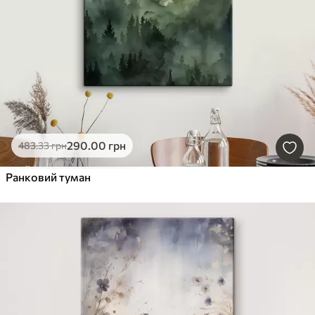
290
.00
грн
483
.33
грн
Ранковий туман