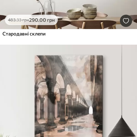
290
.00
грн
483
.33
грн
Стародавні склепи