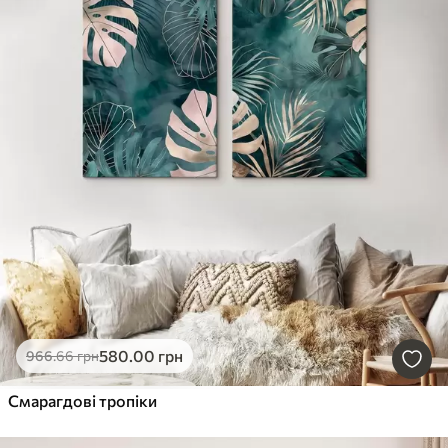
580
.00
грн
966
.66
грн
Смарагдові тропіки