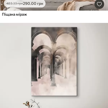
290
.00
грн
483
.33
грн
Піщана міраж