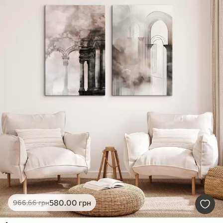
580
.00
грн
966
.66
грн