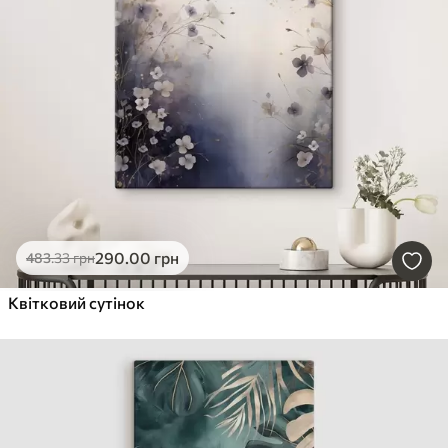
290
.00
грн
483
.33
грн
Квітковий сутінок