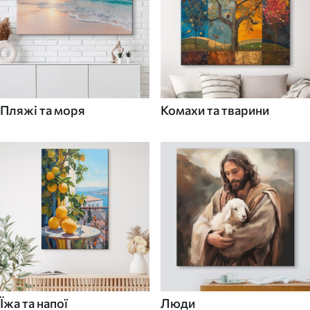
Пляжі та моря
Комахи та тварини
Їжа та напої
Люди