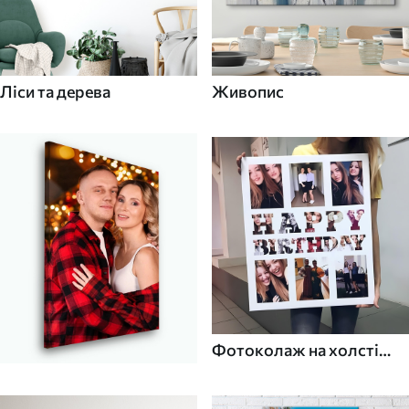
Ліси та дерева
Живопис
Фотоколаж на холсті
для дому