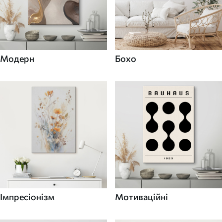
Модерн
Бохо
Імпресіонізм
Мотиваційні