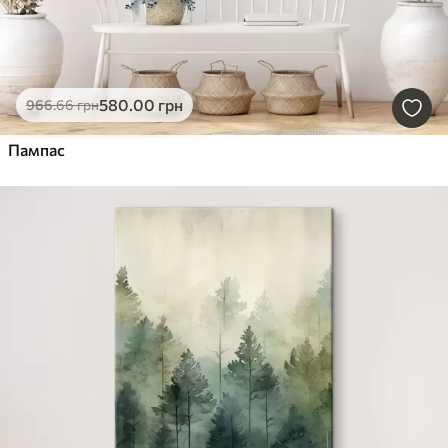
580
.00
грн
966
.66
грн
Пампас