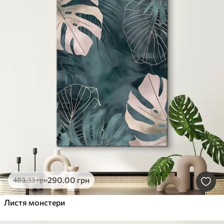
290
.00
грн
483
.33
грн
Листя монстери