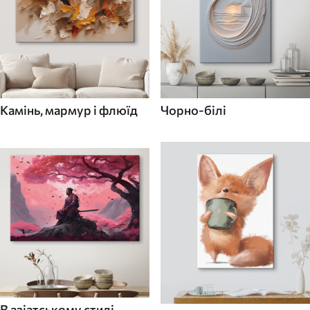
Камінь, мармур і флюїд
Чорно-білі
В азіатському стилі