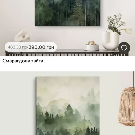
290
.00
грн
483
.33
грн
Смарагдова тайга