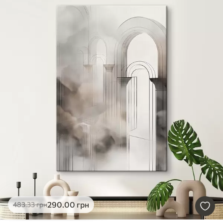
290
.00
грн
483
.33
грн