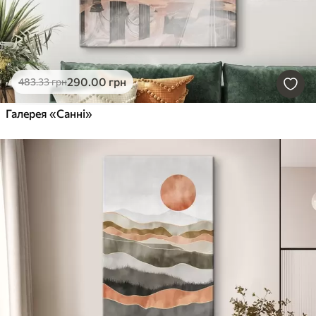
290
.00
грн
483
.33
грн
Галерея «Санні»