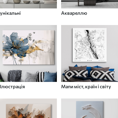
унікальні
Аквареллю
Ілюстрація
Мапи міст, країн і світу