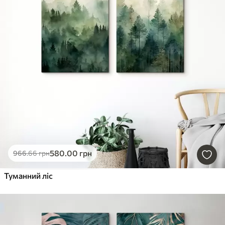
580
.00
грн
966
.66
грн
Туманний ліс