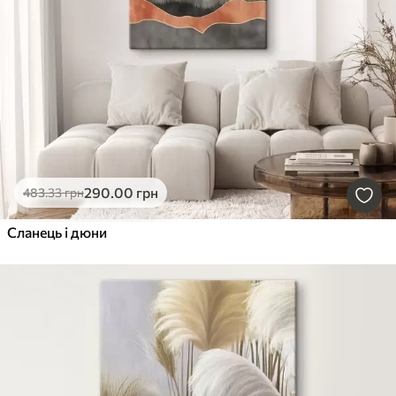
290
.00
грн
483
.33
грн
Сланець і дюни