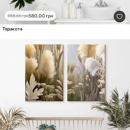
580
.00
грн
966
.66
грн
Теракота