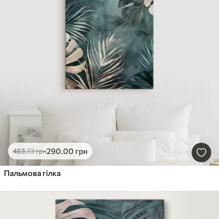
290
.00
грн
483
.33
грн
Пальмова гілка