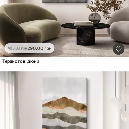
290
.00
грн
483
.33
грн
Теракотові дюни