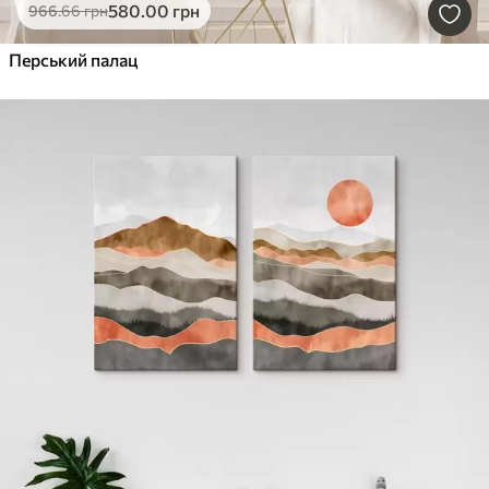
580
.00
грн
966
.66
грн
Перський палац