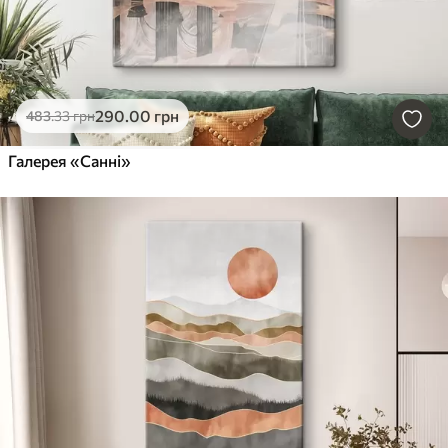
290
.00
грн
483
.33
грн
Галерея «Санні»