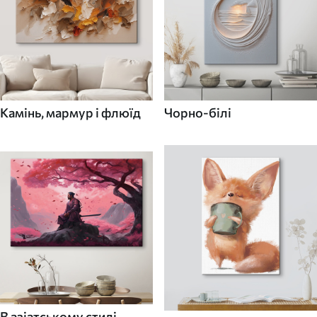
Камінь, мармур і флюїд
Чорно-білі
В азіатському стилі