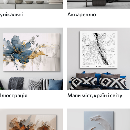
унікальні
Аквареллю
Ілюстрація
Мапи міст, країн і світу