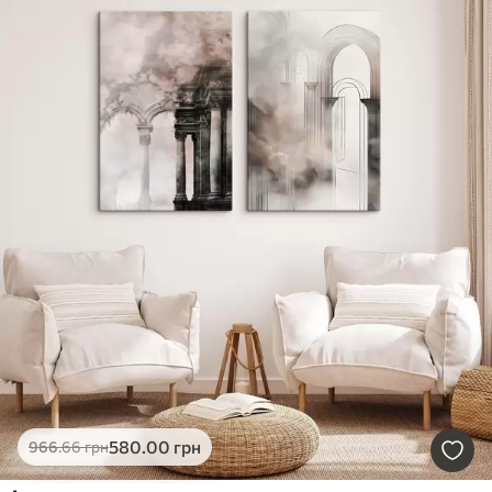
580
.00
грн
966
.66
грн