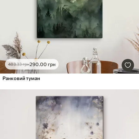
290
.00
грн
483
.33
грн
Ранковий туман