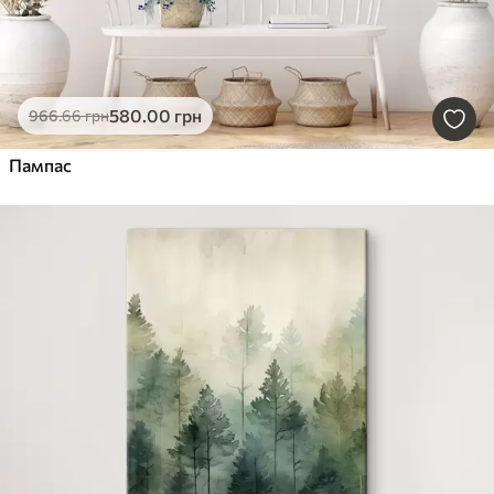
580
.00
грн
966
.66
грн
Пампас