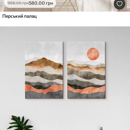
580
.00
грн
966
.66
грн
Перський палац