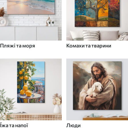
Пляжі та моря
Комахи та тварини
Їжа та напої
Люди