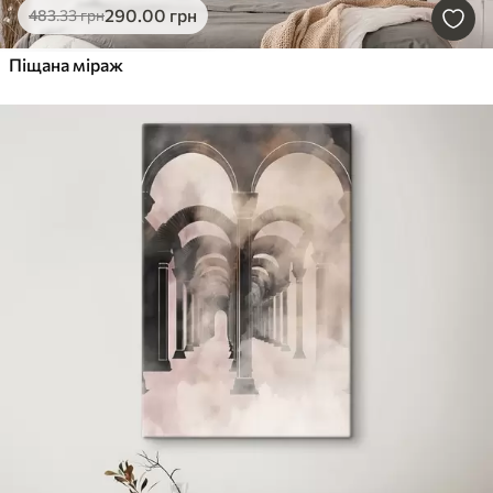
290
.00
грн
483
.33
грн
Піщана міраж