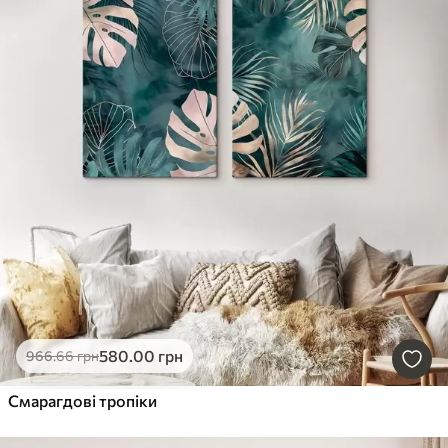
580
.00
грн
966
.66
грн
Смарагдові тропіки