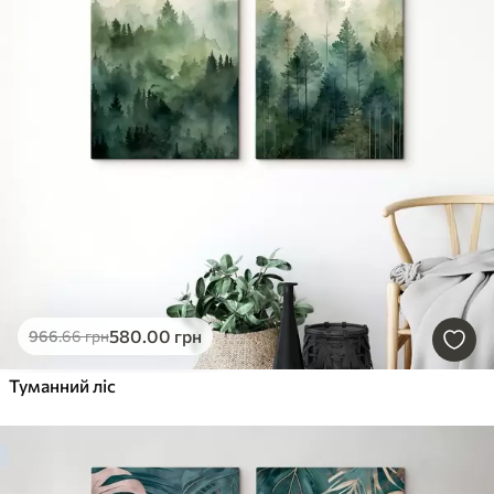
580
.00
грн
966
.66
грн
Туманний ліс