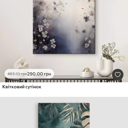
290
.00
грн
483
.33
грн
Квітковий сутінок