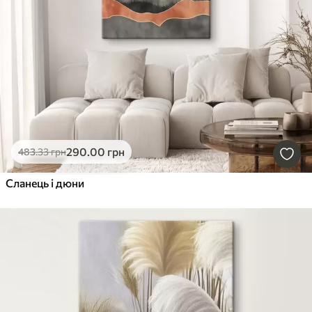
290
.00
грн
483
.33
грн
Сланець і дюни