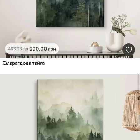
290
.00
грн
483
.33
грн
Смарагдова тайга