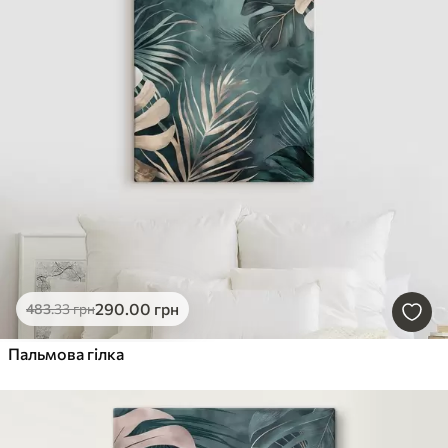
290
.00
грн
483
.33
грн
Пальмова гілка