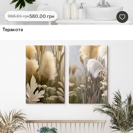
580
.00
грн
966
.66
грн
Теракота