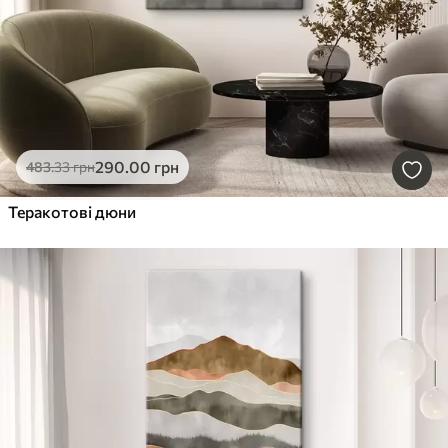
290
.00
грн
483
.33
грн
Теракотові дюни