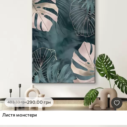
290
.00
грн
483
.33
грн
Листя монстери