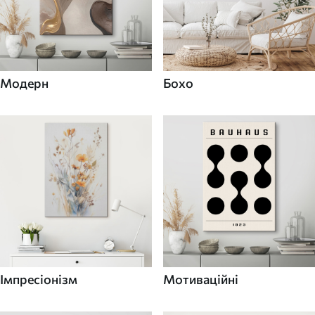
Модерн
Бохо
Імпресіонізм
Мотиваційні