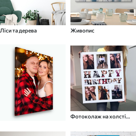
Ліси та дерева
Живопис
Фотоколаж на холсті
для дому