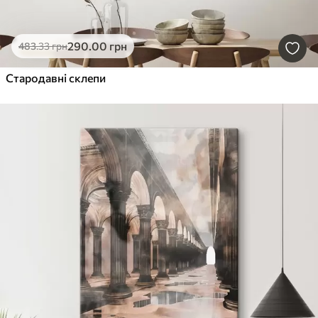
290
.00
грн
483
.33
грн
Стародавні склепи