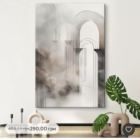
290
.00
грн
483
.33
грн