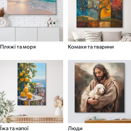
Пляжі та моря
Комахи та тварини
Їжа та напої
Люди