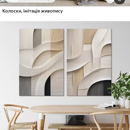
Колоски, імітація живопису