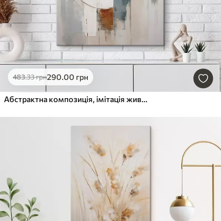
290
.00
грн
483
.33
грн
Абстрактна композиція, імітація живопису