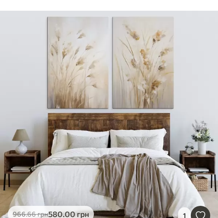
580
.00
грн
966
.66
грн
1