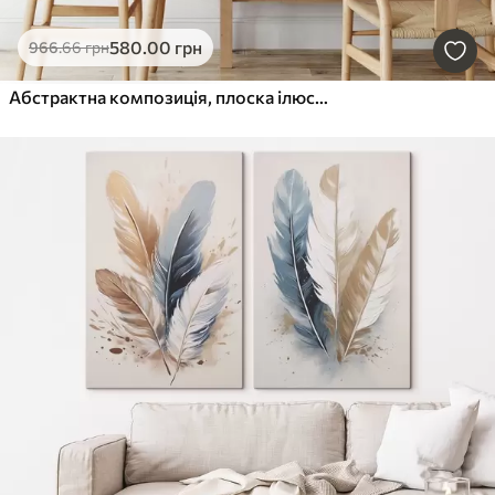
580
.00
грн
966
.66
грн
Абстрактна композиція, плоска ілюстрація