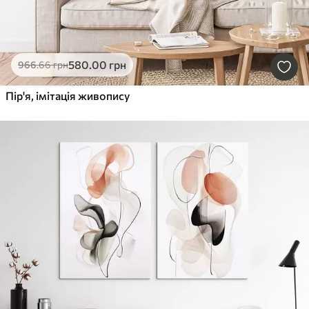
580
.00
грн
966
.66
грн
Пір'я, імітація живопису