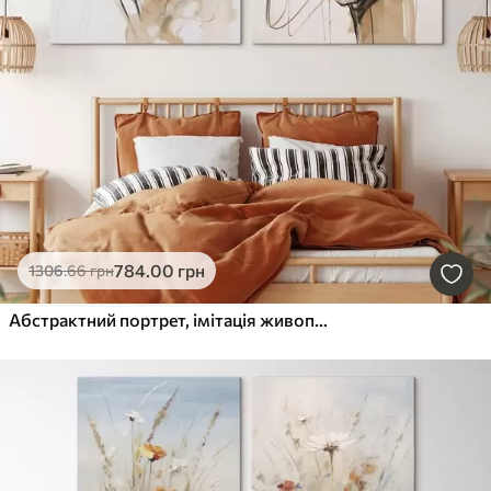
784
.00
грн
1306
.66
грн
Абстрактний портрет, імітація живопису