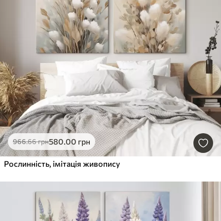
580
.00
грн
966
.66
грн
Рослинність, імітація живопису