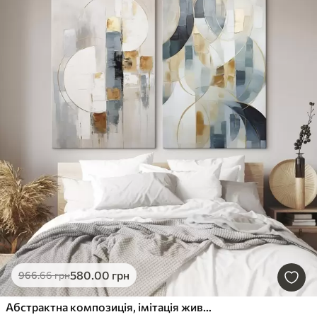
580
.00
грн
966
.66
грн
Абстрактна композиція, імітація живопису