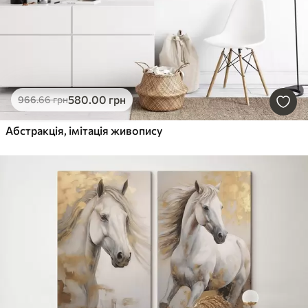
580
.00
грн
966
.66
грн
Абстракція, імітація живопису