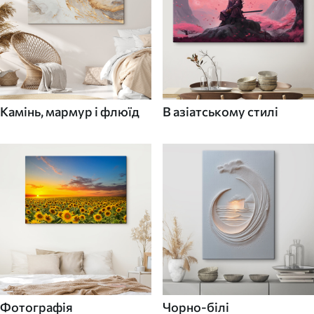
Камінь, мармур і флюїд
В азіатському стилі
Фотографія
Чорно-білі