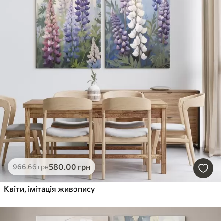
580
.00
грн
966
.66
грн
Квіти, імітація живопису