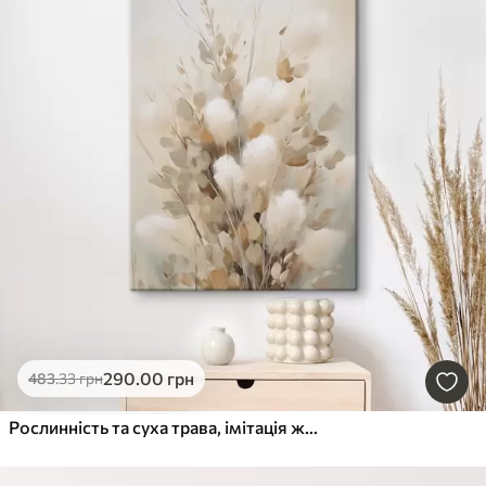
290
.00
грн
483
.33
грн
Рослинність та суха трава, імітація живопису