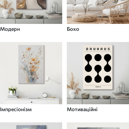
Модерн
Бохо
Імпресіонізм
Мотиваційні