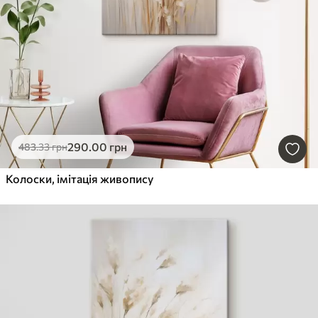
290
.00
грн
483
.33
грн
Колоски, імітація живопису