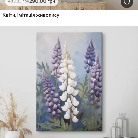
290
.00
грн
483
.33
грн
Квіти, імітація живопису