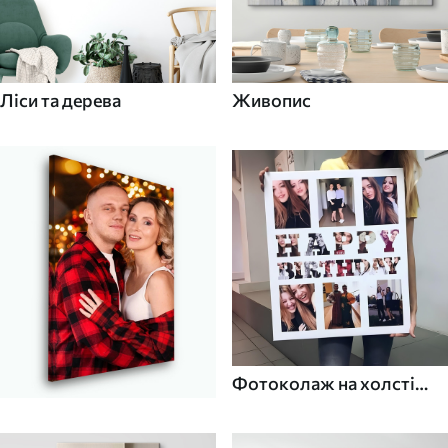
Ліси та дерева
Живопис
Фотоколаж на холсті
для дому