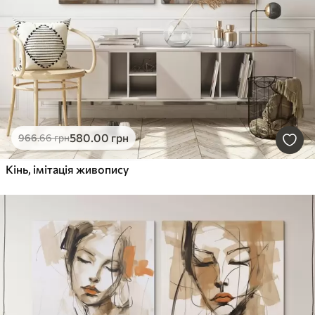
580
.00
грн
966
.66
грн
Кінь, імітація живопису