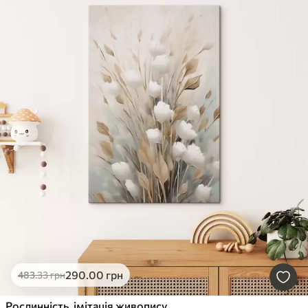
290
.00
грн
483
.33
грн
Рослинність, імітація живопису