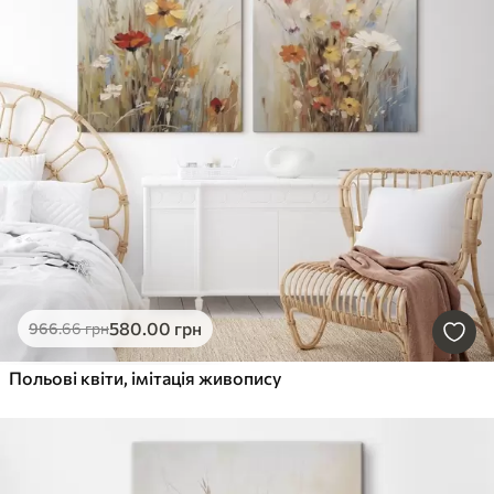
580
.00
грн
966
.66
грн
Польові квіти, імітація живопису