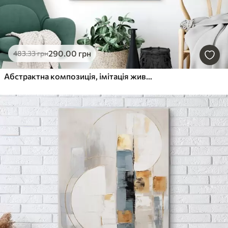
290
.00
грн
483
.33
грн
Абстрактна композиція, імітація живопису