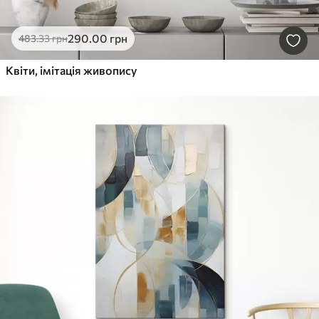
290
.00
грн
483
.33
грн
Квіти, імітація живопису