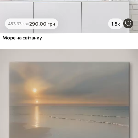
290
.00
грн
1.5k
483
.33
грн
Море на світанку