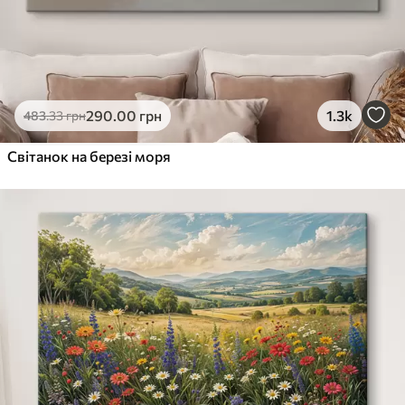
290
.00
грн
1.3k
483
.33
грн
Світанок на березі моря