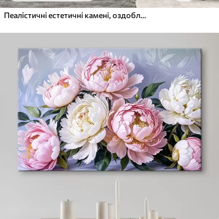
Пеалістичні естетичні камені, оздоблення будинку, природне освітлення