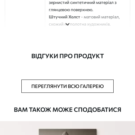
зернистий синтетичний матеріал з
глянцевою поверхнею.
Штучний Холст
- матовий матеріал,
схожий на полотна художників.
Еко-Холст
- високоякісне полотно зі
100% бавовни.
Автор
ART-HOLST
ВІДГУКИ ПРО ПРОДУКТ
Номер артикулу
s44985
Додатково
Можна додати лакове покриття.
ПЕРЕГЛЯНУТИ ВСЮ ГАЛЕРЕЮ
Доступні матеріали
ВАМ ТАКОЖ МОЖЕ СПОДОБАТИСЯ
Стандарт
Від
290
.00
грн
✓
Яскраві, насичені кольори