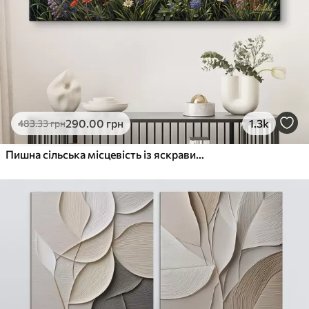
290
.00
грн
1.3k
483
.33
грн
Пишна сільська місцевість із яскравим лугом диких квітів, наповненим різнокольоровими квітами під хмарним небом