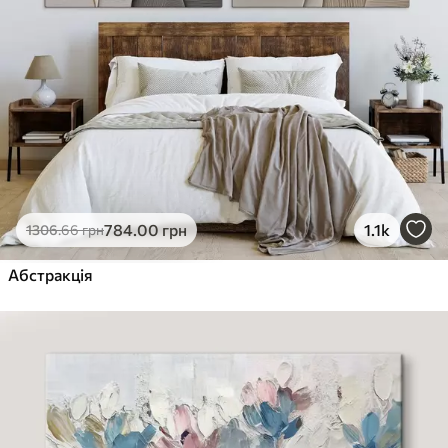
784
.00
грн
1.1k
1306
.66
грн
Абстракція