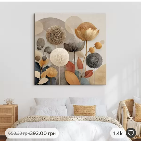
✓
Безпечне чорнило без запаху
✓
Поверхня з текстурою полотна
✓
Екологічний матеріал
392
.00
грн
1.4k
653
.33
грн