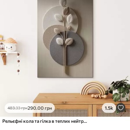
✓
Стійкість до вицвітання
✓
Безпечне чорнило без запаху
✗
Поверхня з текстурою полотна
✗
Екологічний матеріал
Преміум
Від
363
.00
грн
✓
Яскраві, насичені кольори
✓
Стійкість до вицвітання
✓
Безпечне чорнило без запаху
✓
Поверхня з текстурою полотна
✗
Екологічний матеріал
Еко-Преміум
290
.00
грн
1.5k
483
.33
грн
Від
455
.00
грн
✓
Яскраві, насичені кольори
Рельєфні кола та гілка в теплих нейтральних тонах
✓
Стійкість до вицвітання