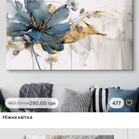
290
.00
грн
477
483
.33
грн
Ніжна квітка