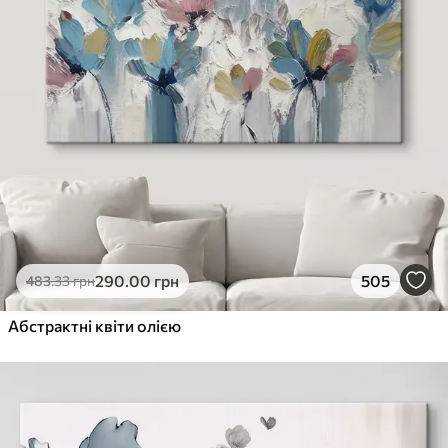
290
.00
грн
505
483
.33
грн
Абстрактні квіти олією