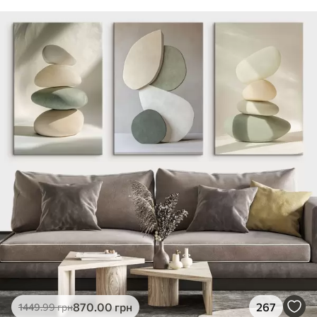
870
.00
грн
267
1449
.99
грн