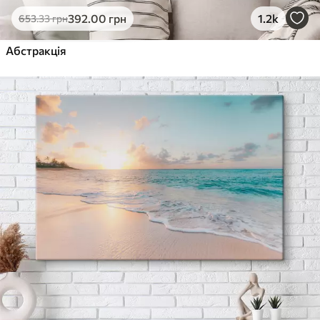
392
.00
грн
1.2k
653
.33
грн
Абстракція