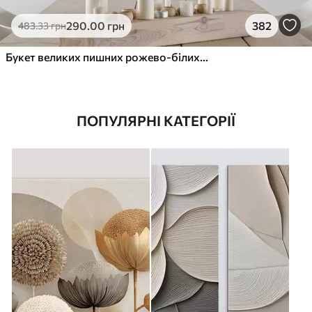
290
.00
грн
382
483
.33
грн
Букет великих пишних рожево-білих квітів півонії із зеленим листям на м’якому розмитому фоні
ПОПУЛЯРНІ КАТЕГОРІЇ