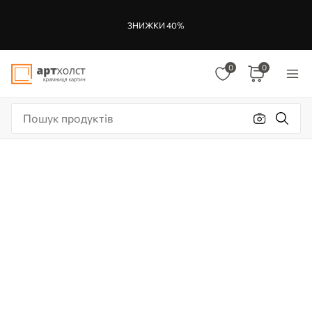
ЗНИЖКИ 40%
0
0