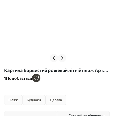
Картина Барвистий рожевий літній пляж Арт.
s44985
1
Подобається
Пляж
Будинки
Дерева
Готовий до відправки