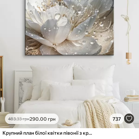
290
.00
грн
737
483
.33
грн
Крупний план білої квітки півонії з крапельками води на пелюстках на розмитому фоні