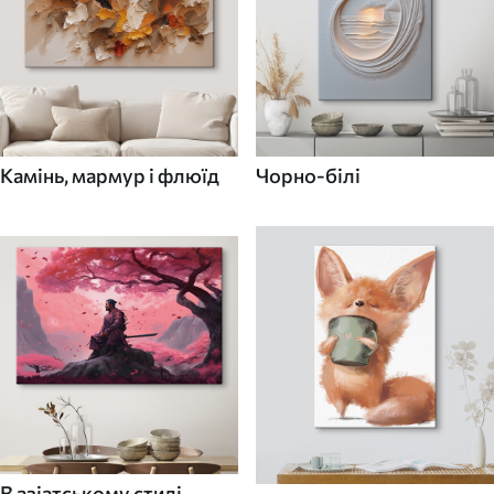
Камінь, мармур і флюїд
Чорно-білі
В азіатському стилі