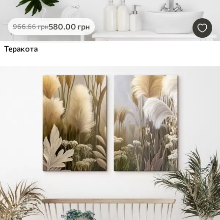
580
.00
грн
966
.66
грн
Теракота