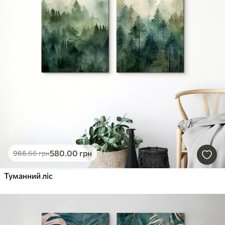
580
.00
грн
966
.66
грн
Туманний ліс