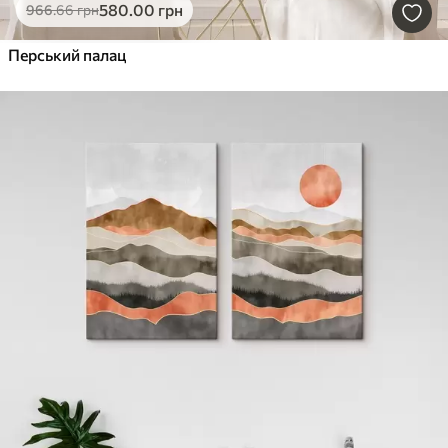
580
.00
грн
966
.66
грн
Перський палац