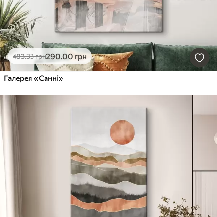
290
.00
грн
483
.33
грн
Галерея «Санні»