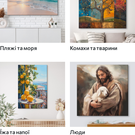
Пляжі та моря
Комахи та тварини
Їжа та напої
Люди