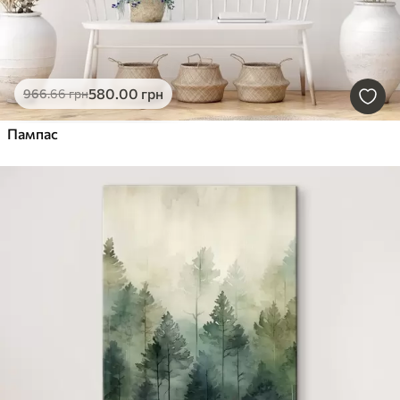
580
.00
грн
966
.66
грн
Пампас