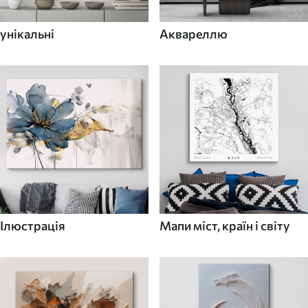
унікальні
Аквареллю
Ілюстрація
Мапи міст, країн і світу