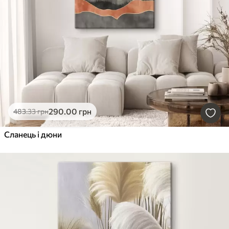
290
.00
грн
483
.33
грн
Сланець і дюни