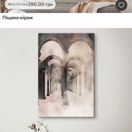
290
.00
грн
483
.33
грн
Піщана міраж