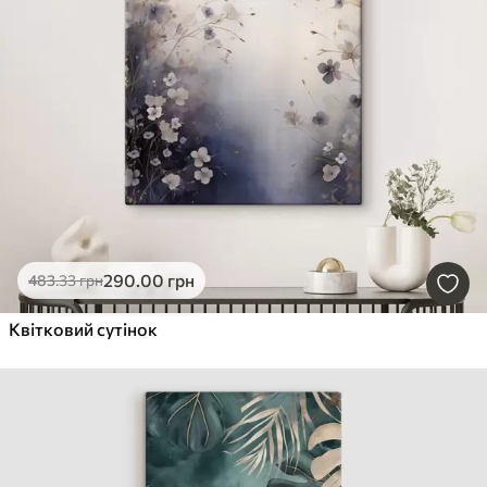
290
.00
грн
483
.33
грн
Квітковий сутінок