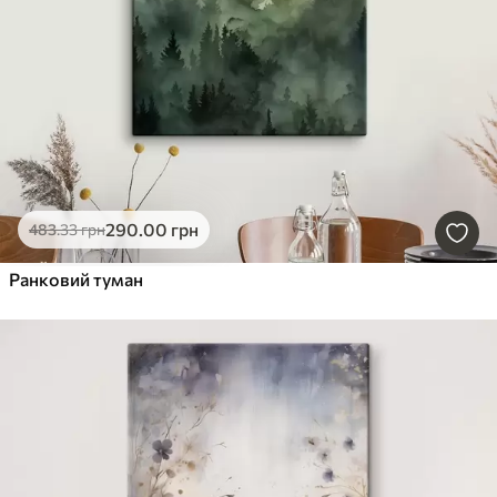
290
.00
грн
483
.33
грн
Ранковий туман