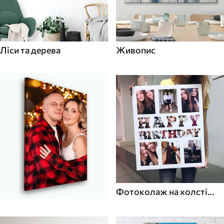
Ліси та дерева
Живопис
Фотоколаж на холсті
для дому