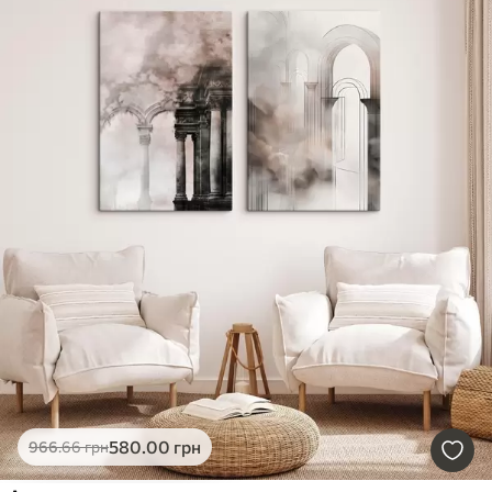
580
.00
грн
966
.66
грн