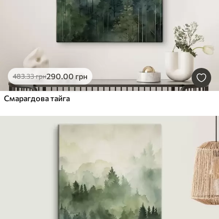
290
.00
грн
483
.33
грн
Смарагдова тайга