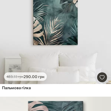
290
.00
грн
483
.33
грн
Пальмова гілка