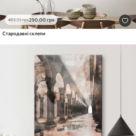
290
.00
грн
483
.33
грн
Стародавні склепи