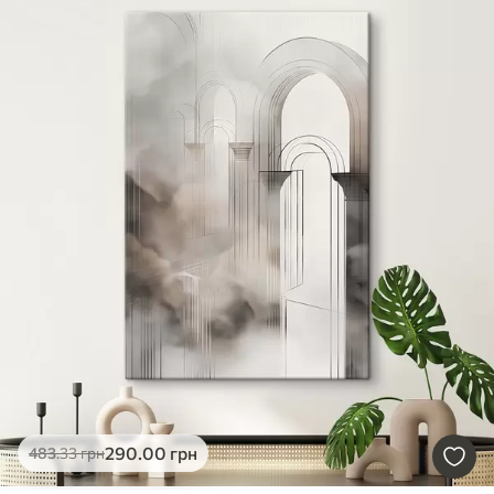
290
.00
грн
483
.33
грн