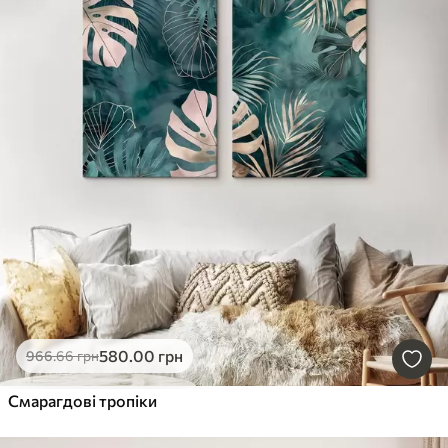
580
.00
грн
966
.66
грн
Смарагдові тропіки