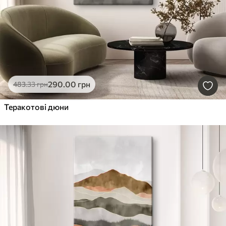
290
.00
грн
483
.33
грн
Теракотові дюни