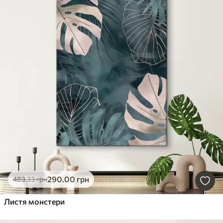
290
.00
грн
483
.33
грн
Листя монстери