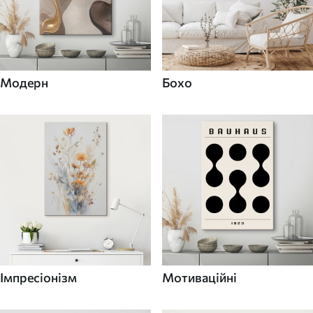
Модерн
Бохо
Імпресіонізм
Мотиваційні