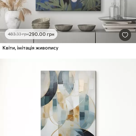
290
.00
грн
483
.33
грн
Квіти, імітація живопису