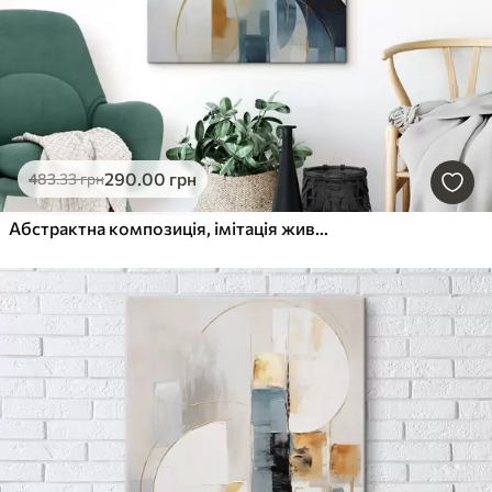
290
.00
грн
483
.33
грн
Абстрактна композиція, імітація живопису