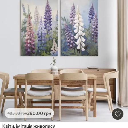
290
.00
грн
483
.33
грн
Квіти, імітація живопису