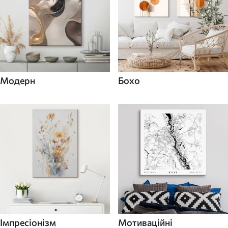
Модерн
Бохо
Імпресіонізм
Мотиваційні