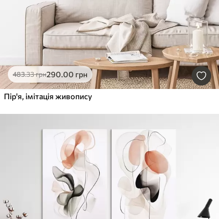
290
.00
грн
483
.33
грн
Пір'я, імітація живопису