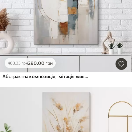
290
.00
грн
483
.33
грн
Абстрактна композиція, імітація живопису