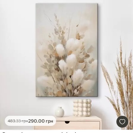
290
.00
грн
483
.33
грн