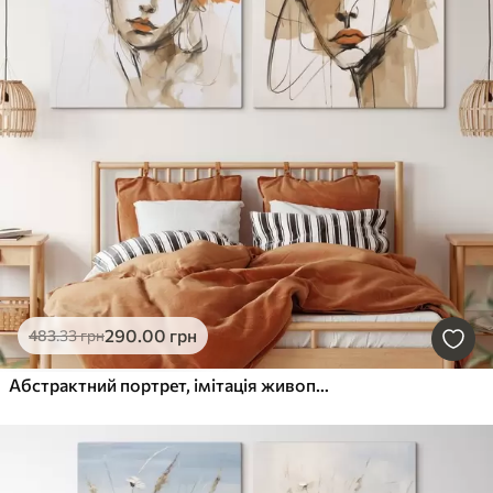
290
.00
грн
483
.33
грн
Абстрактний портрет, імітація живопису