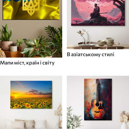
В азіатському стилі
Мапи міст, країн і світу