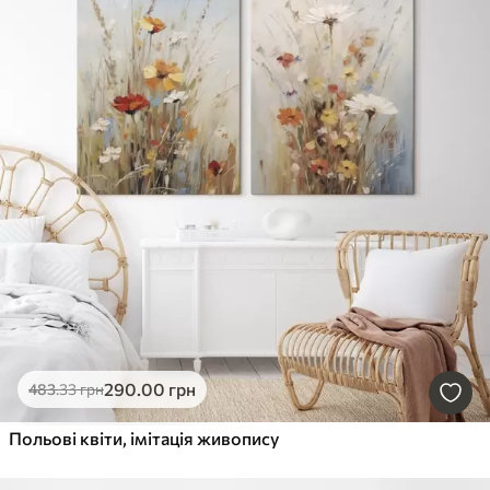
290
.00
грн
483
.33
грн
Польові квіти, імітація живопису