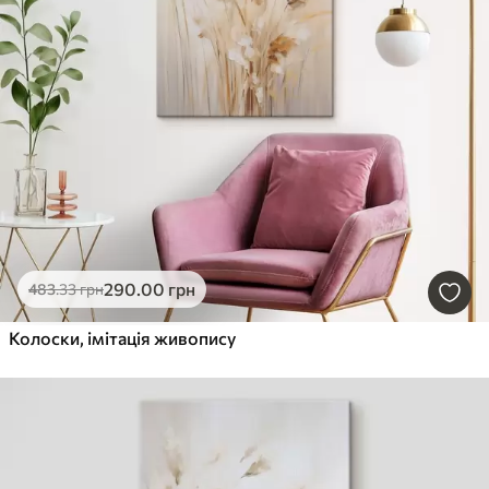
290
.00
грн
483
.33
грн
Колоски, імітація живопису