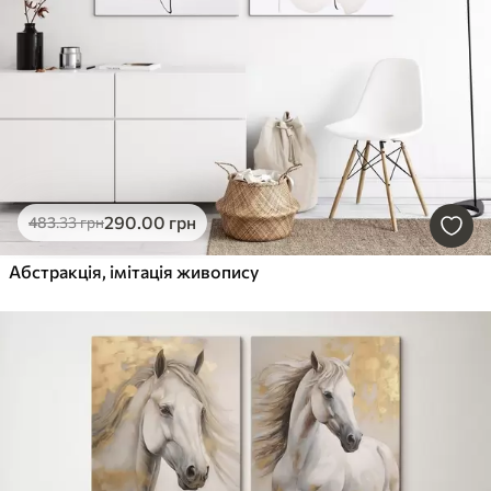
290
.00
грн
483
.33
грн
Абстракція, імітація живопису