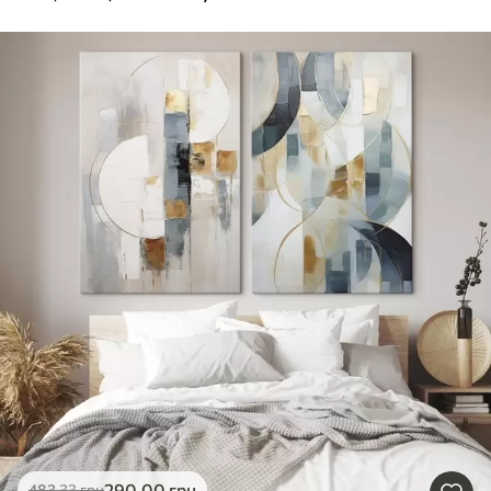
290
.00
грн
483
.33
грн