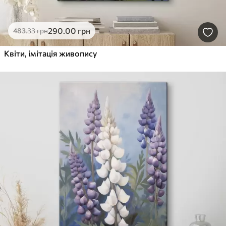
290
.00
грн
483
.33
грн
Квіти, імітація живопису