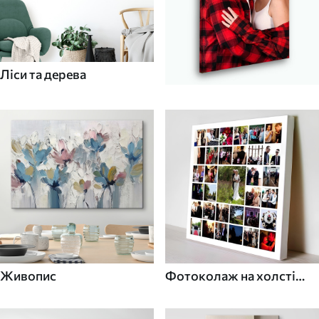
Ліси та дерева
Живопис
Фотоколаж на холсті
для дому