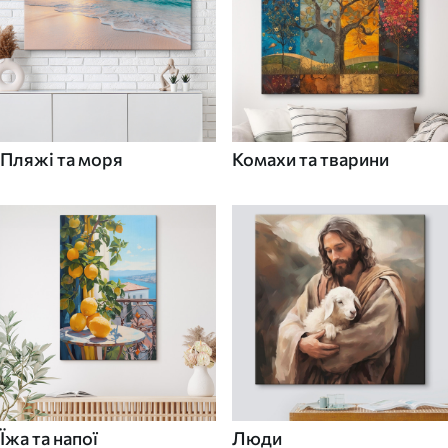
Пляжі та моря
Комахи та тварини
Їжа та напої
Люди