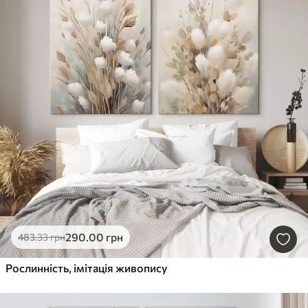
290
.00
грн
483
.33
грн
Рослинність, імітація живопису