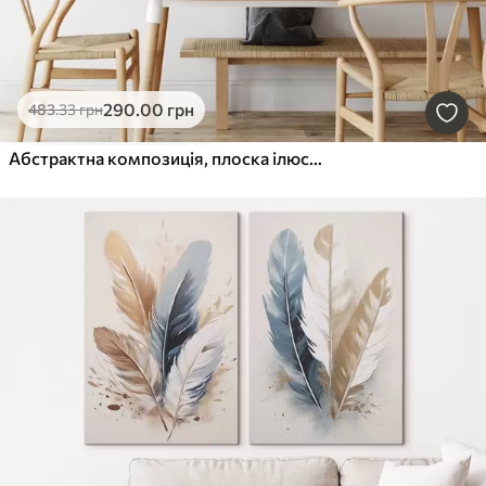
290
.00
грн
483
.33
грн
Абстрактна композиція, плоска ілюстрація