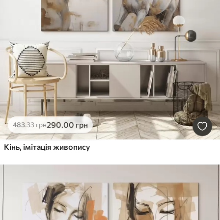
290
.00
грн
483
.33
грн
Кінь, імітація живопису