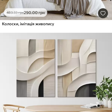
290
.00
грн
483
.33
грн
Колоски, імітація живопису