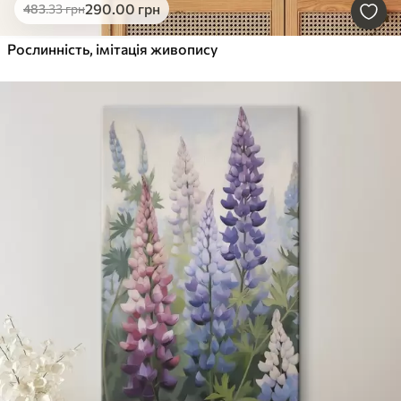
290
.00
грн
483
.33
грн
Рослинність, імітація живопису