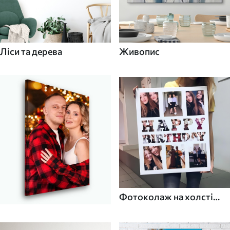
Ліси та дерева
Живопис
Фотоколаж на холсті
для дому