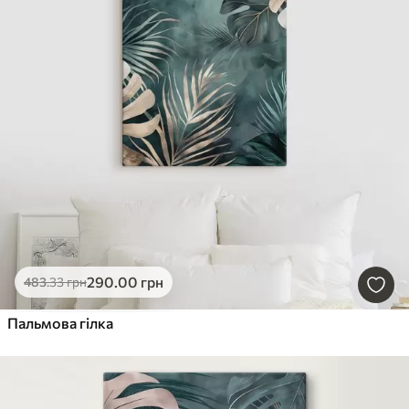
290
.00
грн
483
.33
грн
Пальмова гілка