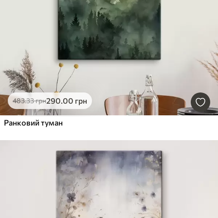
290
.00
грн
483
.33
грн
Ранковий туман