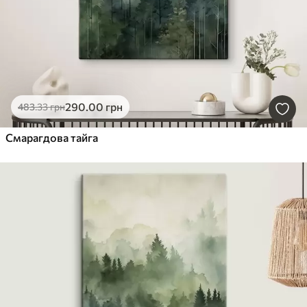
290
.00
грн
483
.33
грн
Смарагдова тайга