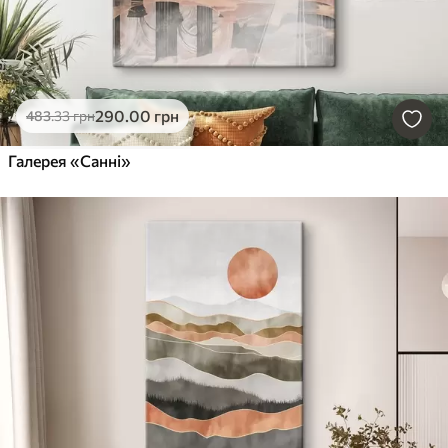
290
.00
грн
483
.33
грн
Галерея «Санні»