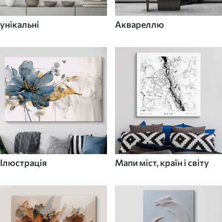
унікальні
Аквареллю
Ілюстрація
Мапи міст, країн і світу