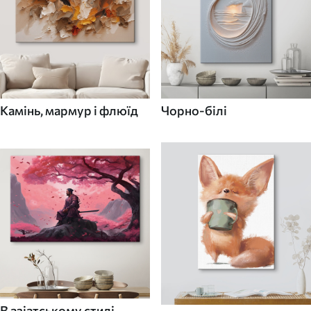
Камінь, мармур і флюїд
Чорно-білі
В азіатському стилі