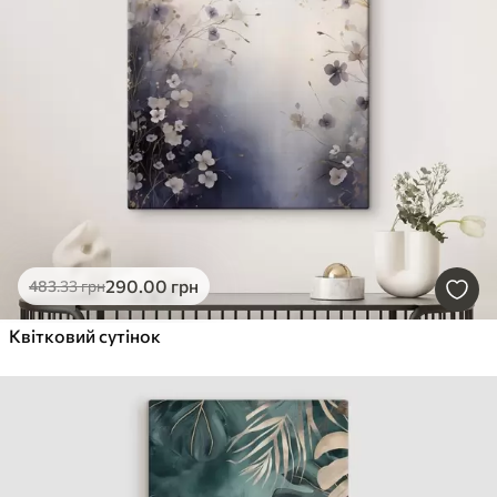
290
.00
грн
483
.33
грн
Квітковий сутінок