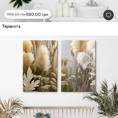
580
.00
грн
966
.66
грн
Теракота