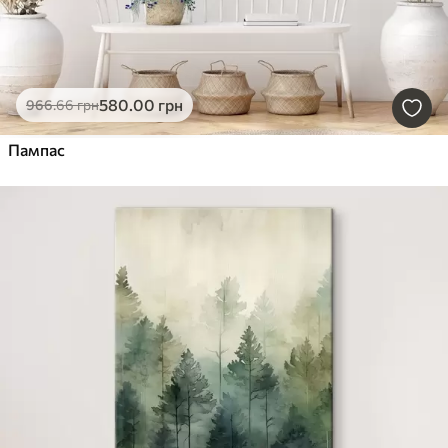
580
.00
грн
966
.66
грн
Пампас