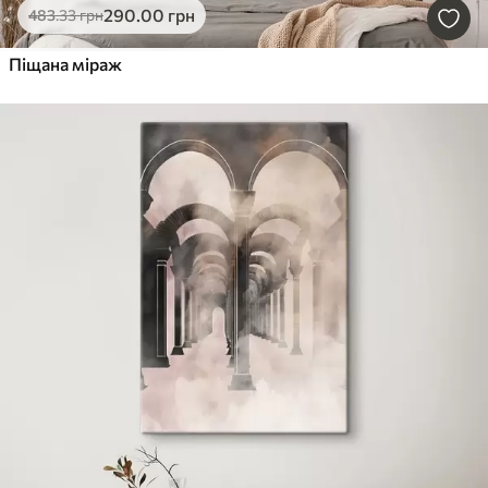
290
.00
грн
483
.33
грн
Піщана міраж