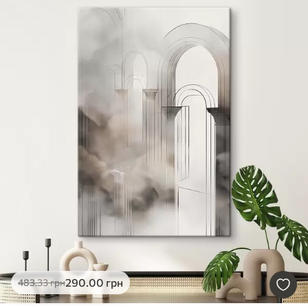
290
.00
грн
483
.33
грн