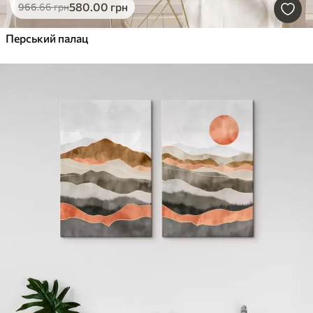
580
.00
грн
966
.66
грн
Перський палац