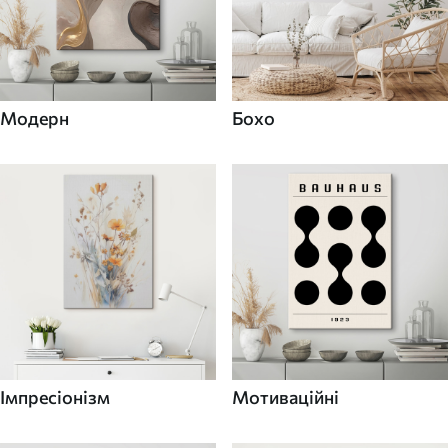
Модерн
Бохо
Імпресіонізм
Мотиваційні