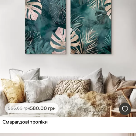
580
.00
грн
966
.66
грн
Смарагдові тропіки