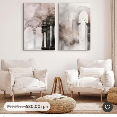
580
.00
грн
966
.66
грн