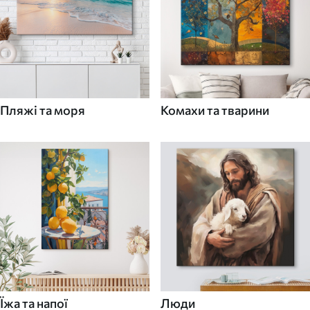
Пляжі та моря
Комахи та тварини
Їжа та напої
Люди