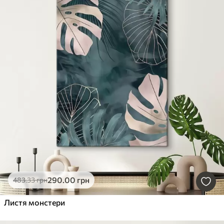
290
.00
грн
483
.33
грн
Листя монстери