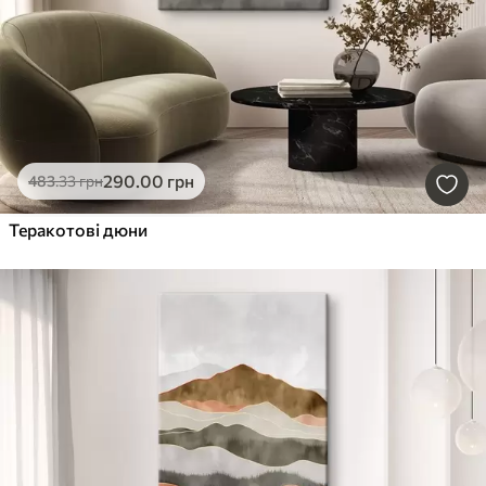
290
.00
грн
483
.33
грн
Теракотові дюни