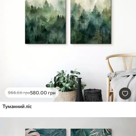
580
.00
грн
966
.66
грн
Туманний ліс