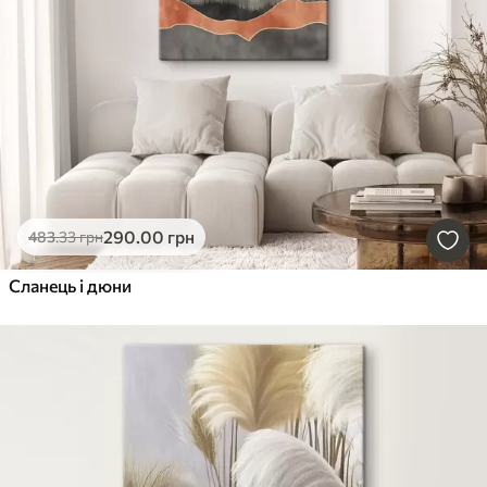
290
.00
грн
483
.33
грн
Сланець і дюни