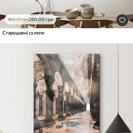
290
.00
грн
483
.33
грн
Стародавні склепи