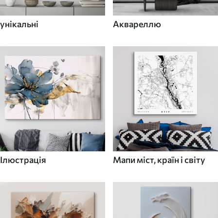
унікальні
Аквареллю
Ілюстрація
Мапи міст, країн і світу