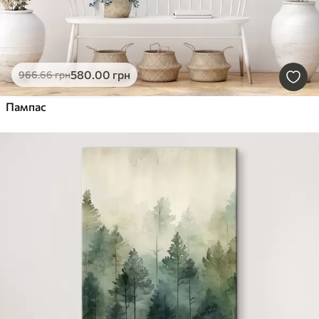
580
.00
грн
966
.66
грн
Пампас