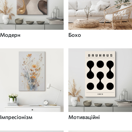
Модерн
Бохо
Імпресіонізм
Мотиваційні