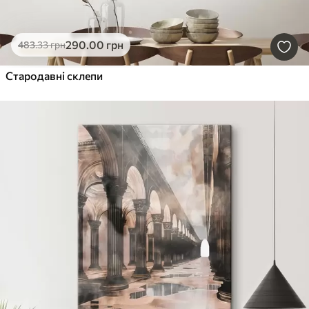
290
.00
грн
483
.33
грн
Стародавні склепи