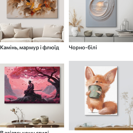
Камінь, мармур і флюїд
Чорно-білі
В азіатському стилі