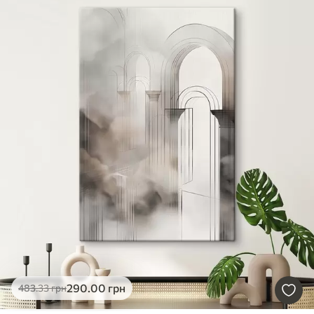
290
.00
грн
483
.33
грн