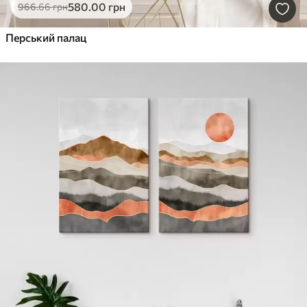
580
.00
грн
966
.66
грн
Перський палац