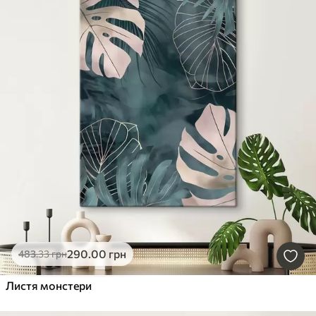
290
.00
грн
483
.33
грн
Листя монстери