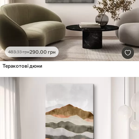
290
.00
грн
483
.33
грн
Теракотові дюни