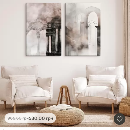
580
.00
грн
966
.66
грн