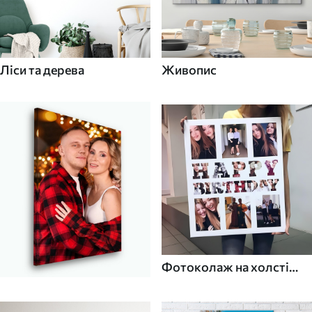
Ліси та дерева
Живопис
Фотоколаж на холсті
для дому