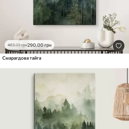
290
.00
грн
483
.33
грн
Смарагдова тайга