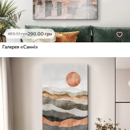
290
.00
грн
483
.33
грн
Галерея «Санні»