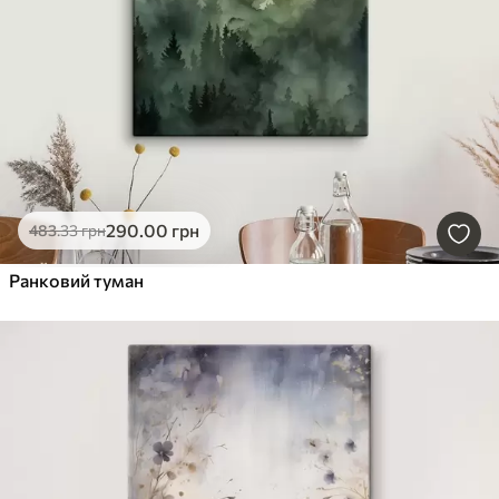
290
.00
грн
483
.33
грн
Ранковий туман