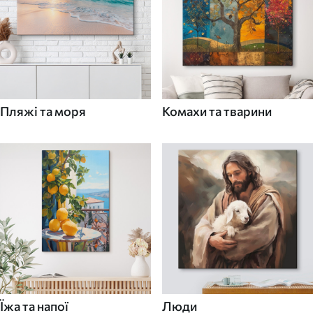
Пляжі та моря
Комахи та тварини
Їжа та напої
Люди