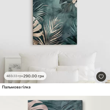
290
.00
грн
483
.33
грн
Пальмова гілка