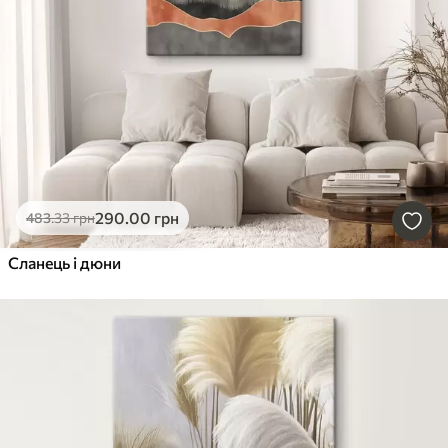
290
.00
грн
483
.33
грн
Сланець і дюни