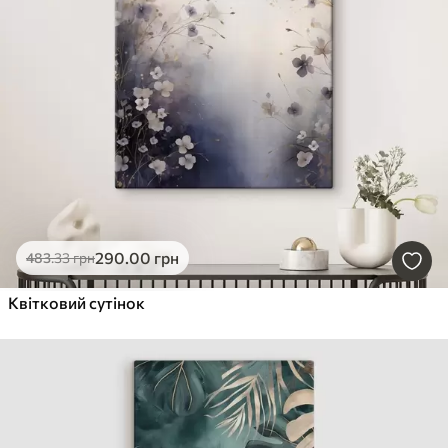
290
.00
грн
483
.33
грн
Квітковий сутінок