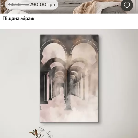
290
.00
грн
483
.33
грн
Піщана міраж