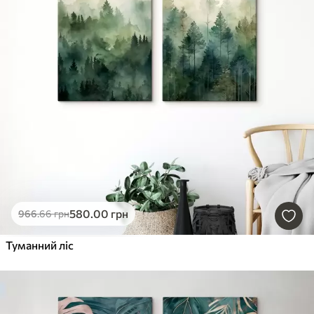
580
.00
грн
966
.66
грн
Туманний ліс