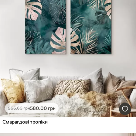
580
.00
грн
966
.66
грн
Смарагдові тропіки