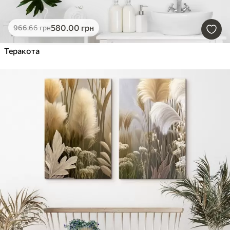
580
.00
грн
966
.66
грн
Теракота