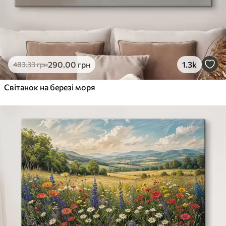
290
.00
грн
1.3k
483
.33
грн
Світанок на березі моря