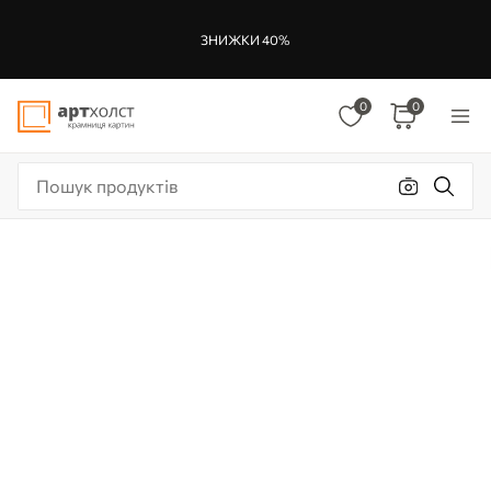
ЗНИЖКИ 40%
0
0