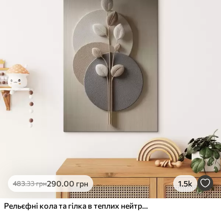
✓
Стійкість до вицвітання
✓
Безпечне чорнило без запаху
✗
Поверхня з текстурою полотна
✗
Екологічний матеріал
Преміум
Від
363
.00
грн
✓
Яскраві, насичені кольори
✓
Стійкість до вицвітання
✓
Безпечне чорнило без запаху
✓
Поверхня з текстурою полотна
✗
Екологічний матеріал
Еко-Преміум
290
.00
грн
1.5k
483
.33
грн
Від
455
.00
грн
✓
Яскраві, насичені кольори
Рельєфні кола та гілка в теплих нейтральних тонах
✓
Стійкість до вицвітання