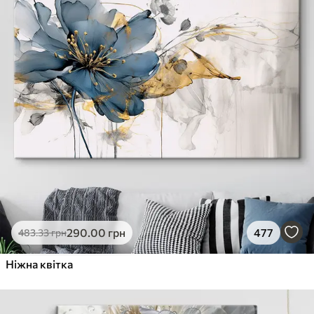
290
.00
грн
477
483
.33
грн
Ніжна квітка