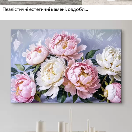
Пеалістичні естетичні камені, оздоблення будинку, природне освітлення