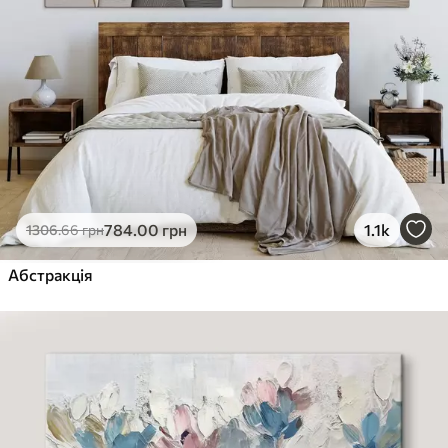
784
.00
грн
1.1k
1306
.66
грн
Абстракція