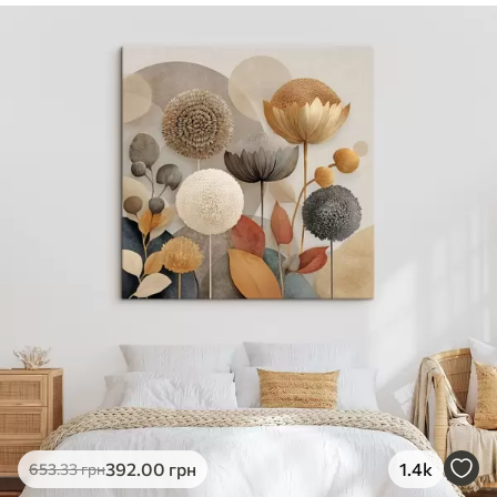
✓
Безпечне чорнило без запаху
✓
Поверхня з текстурою полотна
✓
Екологічний матеріал
392
.00
грн
1.4k
653
.33
грн