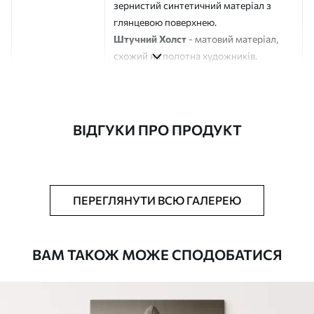
зернистий синтетичний матеріал з
глянцевою поверхнею.
Штучний Холст
- матовий матеріал,
схожий на полотна художників.
Еко-Холст
- високоякісне полотно зі
100% бавовни.
Автор
ART-HOLST
ВІДГУКИ ПРО ПРОДУКТ
Номер артикулу
s44558
Додатково
Можна додати лакове покриття.
ПЕРЕГЛЯНУТИ ВСЮ ГАЛЕРЕЮ
Доступні матеріали
ВАМ ТАКОЖ МОЖЕ СПОДОБАТИСЯ
Стандарт
Від
290
.00
грн
✓
Яскраві, насичені кольори