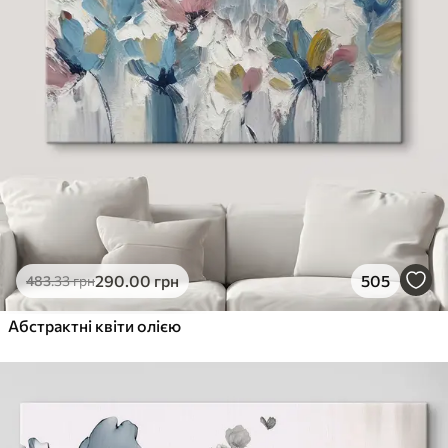
290
.00
грн
505
483
.33
грн
Абстрактні квіти олією