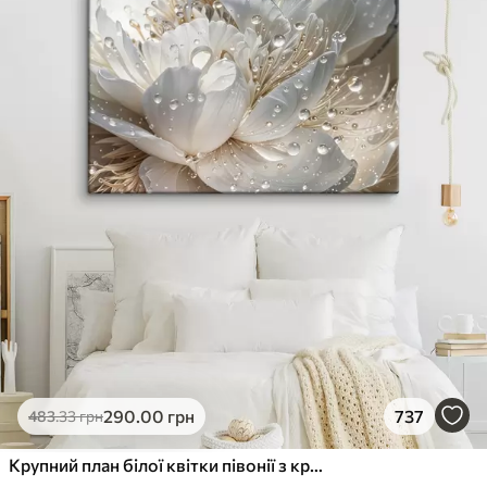
290
.00
грн
737
483
.33
грн
Крупний план білої квітки півонії з крапельками води на пелюстках на розмитому фоні