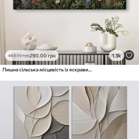
290
.00
грн
1.3k
483
.33
грн
Пишна сільська місцевість із яскравим лугом диких квітів, наповненим різнокольоровими квітами під хмарним небом