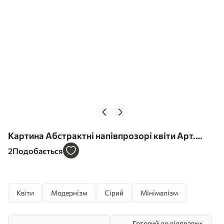
Картина Абстрактні напівпрозорі квіти Арт.
s44558
2
Подобається
Квіти
Модернізм
Сірий
Мінімалізм
Готовий до відправки