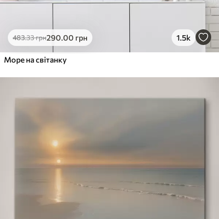
290
.00
грн
1.5k
483
.33
грн
Море на світанку