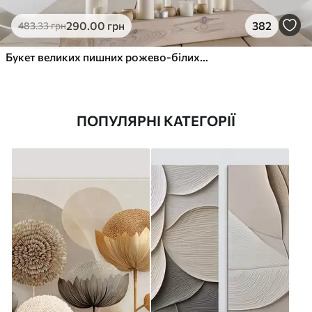
290
.00
грн
382
483
.33
грн
Букет великих пишних рожево-білих квітів півонії із зеленим листям на м’якому розмитому фоні
ПОПУЛЯРНІ КАТЕГОРІЇ