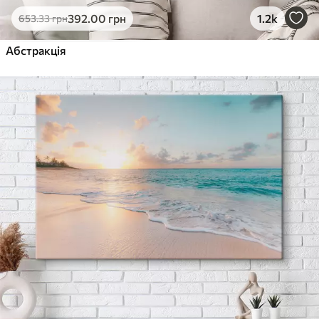
392
.00
грн
1.2k
653
.33
грн
Абстракція