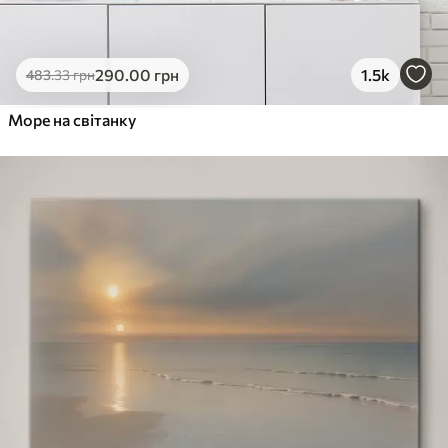
290
.00
грн
1.5k
483
.33
грн
Море на світанку