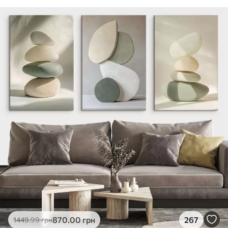
870
.00
грн
267
1449
.99
грн