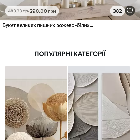
290
.00
грн
382
483
.33
грн
Букет великих пишних рожево-білих квітів півонії із зеленим листям на м’якому розмитому фоні
ПОПУЛЯРНІ КАТЕГОРІЇ