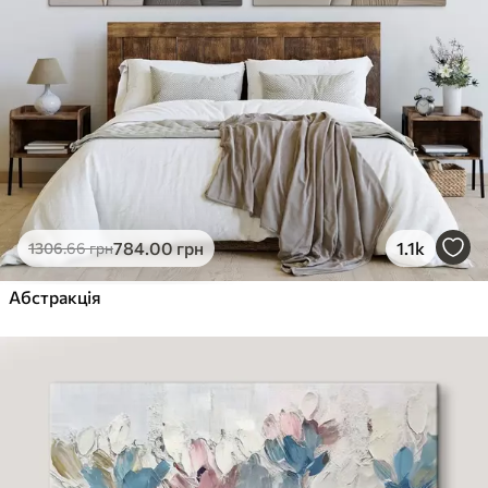
784
.00
грн
1.1k
1306
.66
грн
Абстракція