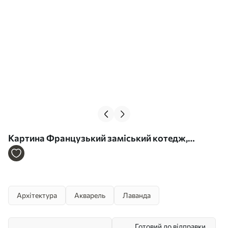
Картина Французький заміський котедж,
акварельний стиль, лавандові поля Арт. s44501
Архітектура
Акварель
Лаванда
Готовий до відправки