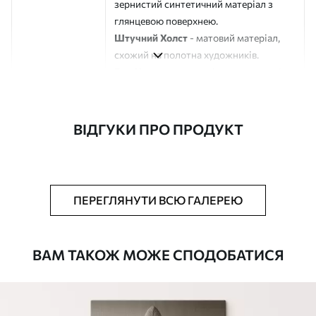
зернистий синтетичний матеріал з
глянцевою поверхнею.
Штучний Холст
- матовий матеріал,
схожий на полотна художників.
Еко-Холст
- високоякісне полотно зі
100% бавовни.
Автор
ART-HOLST
ВІДГУКИ ПРО ПРОДУКТ
Номер артикулу
s44501
Додатково
Можна додати лакове покриття.
ПЕРЕГЛЯНУТИ ВСЮ ГАЛЕРЕЮ
Доступні матеріали
ВАМ ТАКОЖ МОЖЕ СПОДОБАТИСЯ
Стандарт
Від
290
.00
грн
✓
Яскраві, насичені кольори