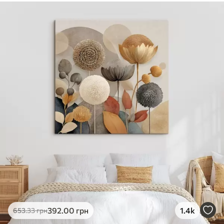
✓
Безпечне чорнило без запаху
✓
Поверхня з текстурою полотна
✓
Екологічний матеріал
392
.00
грн
1.4k
653
.33
грн