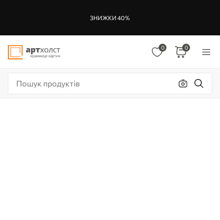
ЗНИЖКИ 40%
0
0