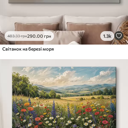
290
.00
грн
1.3k
483
.33
грн
Світанок на березі моря