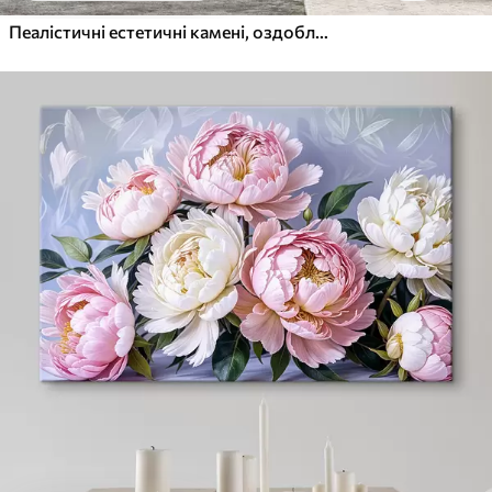
Пеалістичні естетичні камені, оздоблення будинку, природне освітлення