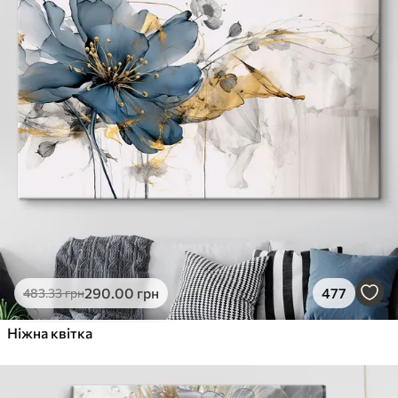
290
.00
грн
477
483
.33
грн
Ніжна квітка