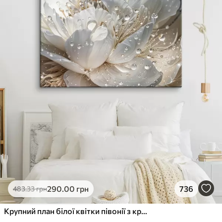
290
.00
грн
736
483
.33
грн
Крупний план білої квітки півонії з крапельками води на пелюстках на розмитому фоні