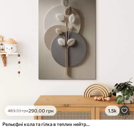
✓
Стійкість до вицвітання
✓
Безпечне чорнило без запаху
✗
Поверхня з текстурою полотна
✗
Екологічний матеріал
Преміум
Від
363
.00
грн
✓
Яскраві, насичені кольори
✓
Стійкість до вицвітання
✓
Безпечне чорнило без запаху
✓
Поверхня з текстурою полотна
✗
Екологічний матеріал
Еко-Преміум
290
.00
грн
1.5k
483
.33
грн
Від
455
.00
грн
✓
Яскраві, насичені кольори
Рельєфні кола та гілка в теплих нейтральних тонах
✓
Стійкість до вицвітання