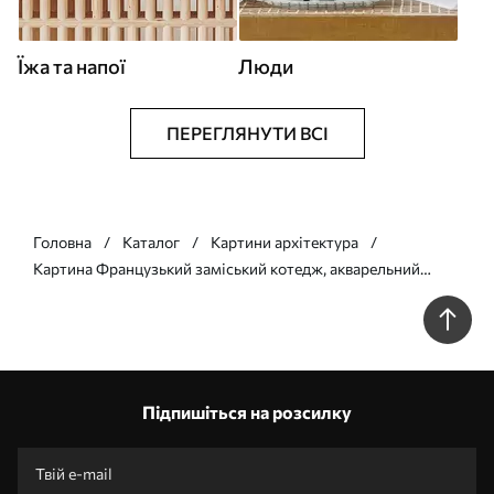
Їжа та напої
Люди
ПЕРЕГЛЯНУТИ ВСІ
Головна
Каталог
Картини архітектура
Картина Французький заміський котедж, акварельний
стиль, лавандові поля Арт. s44501
Підпишіться на розсилку