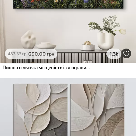
290
.00
грн
1.3k
483
.33
грн
Пишна сільська місцевість із яскравим лугом диких квітів, наповненим різнокольоровими квітами під хмарним небом