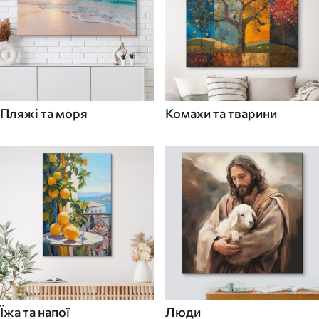
Пляжі та моря
Комахи та тварини
Їжа та напої
Люди