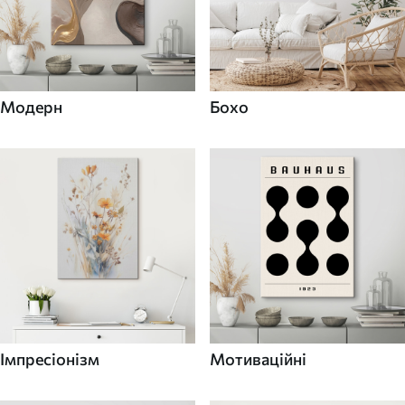
Модерн
Бохо
Імпресіонізм
Мотиваційні