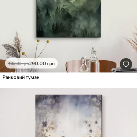
290
.00
грн
483
.33
грн
Ранковий туман