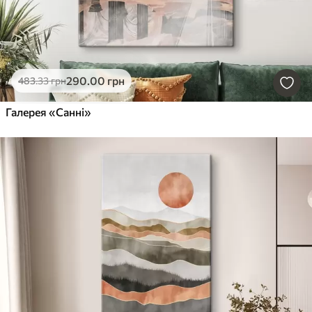
290
.00
грн
483
.33
грн
Галерея «Санні»