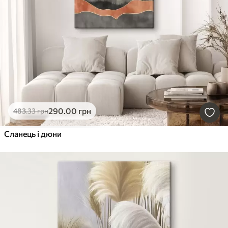
290
.00
грн
483
.33
грн
Сланець і дюни