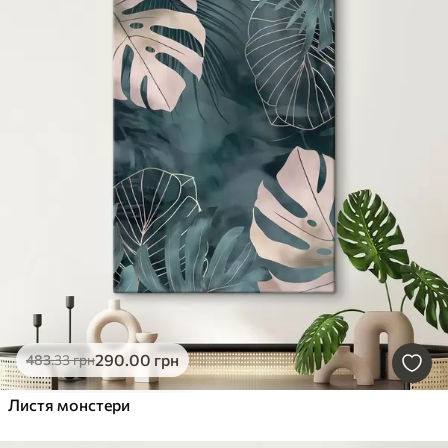
290
.00
грн
483
.33
грн
Листя монстери