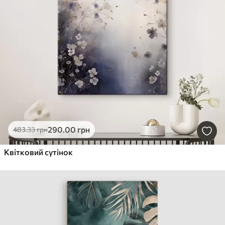
290
.00
грн
483
.33
грн
Квітковий сутінок