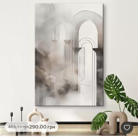
290
.00
грн
483
.33
грн