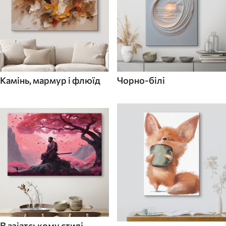
Камінь, мармур і флюїд
Чорно-білі
В азіатському стилі