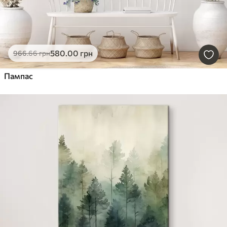
580
.00
грн
966
.66
грн
Пампас