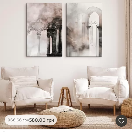
580
.00
грн
966
.66
грн