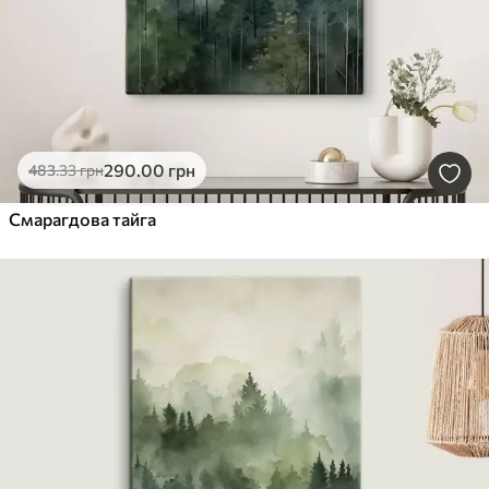
290
.00
грн
483
.33
грн
Смарагдова тайга