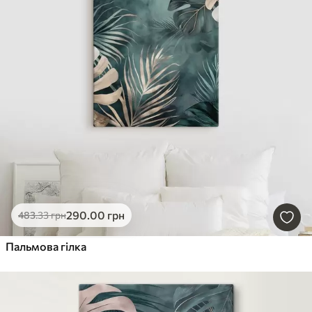
290
.00
грн
483
.33
грн
Пальмова гілка