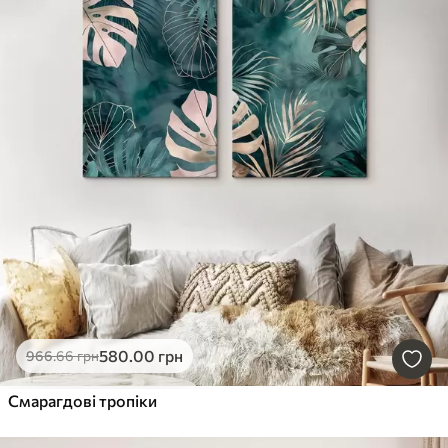
580
.00
грн
966
.66
грн
Смарагдові тропіки