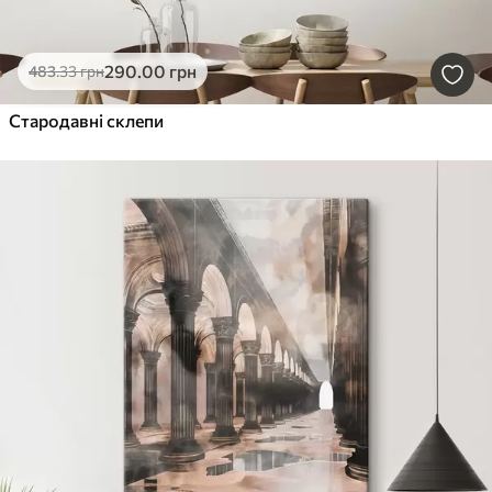
290
.00
грн
483
.33
грн
Стародавні склепи