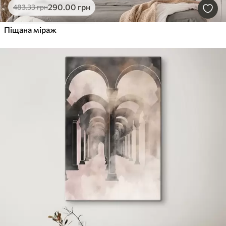
290
.00
грн
483
.33
грн
Піщана міраж