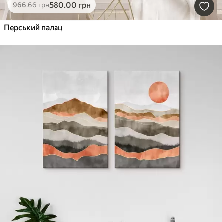
580
.00
грн
966
.66
грн
Перський палац