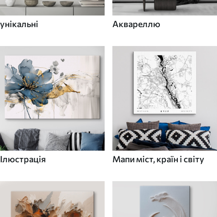
унікальні
Аквареллю
Ілюстрація
Мапи міст, країн і світу