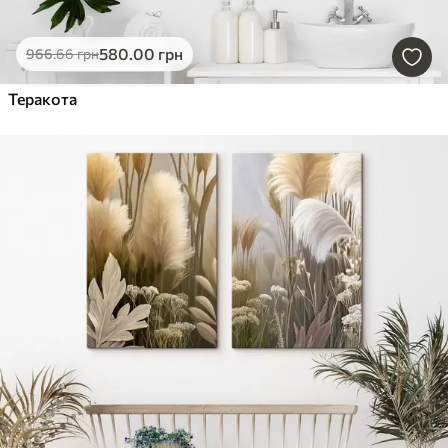
580
.00
грн
966
.66
грн
Теракота