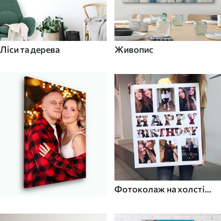
Ліси та дерева
Живопис
Фотоколаж на холсті
для дому