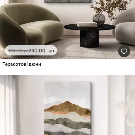
290
.00
грн
483
.33
грн
Теракотові дюни