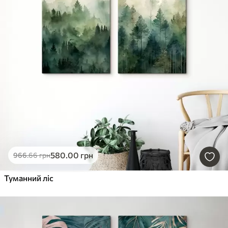
580
.00
грн
966
.66
грн
Туманний ліс