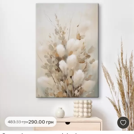
290
.00
грн
483
.33
грн