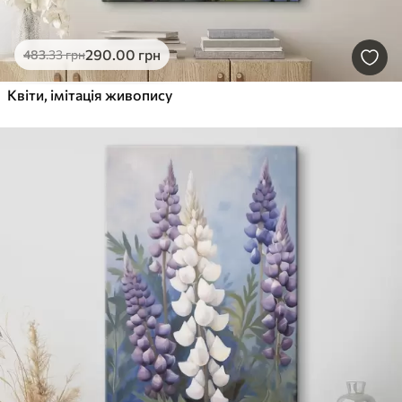
290
.00
грн
483
.33
грн
Квіти, імітація живопису