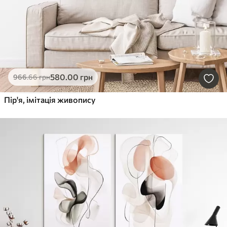
580
.00
грн
966
.66
грн
Пір'я, імітація живопису