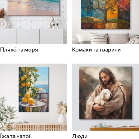
Пляжі та моря
Комахи та тварини
Їжа та напої
Люди