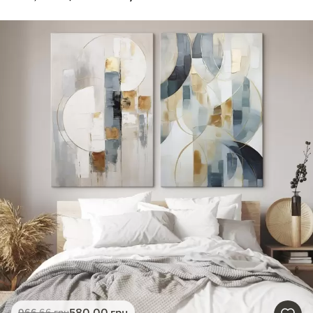
580
.00
грн
966
.66
грн