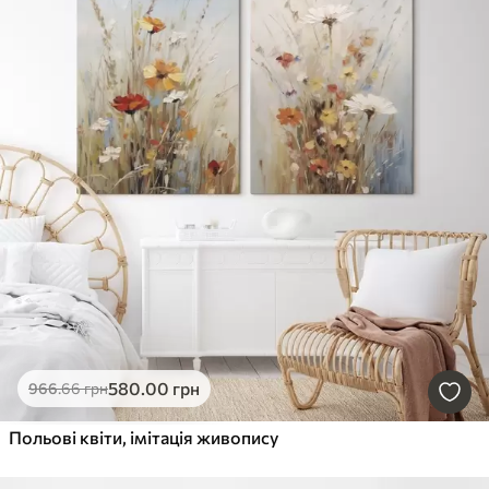
580
.00
грн
966
.66
грн
Польові квіти, імітація живопису