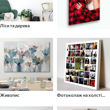
Ліси та дерева
Живопис
Фотоколаж на холсті
для дому