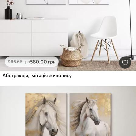
580
.00
грн
966
.66
грн
Абстракція, імітація живопису