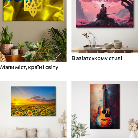
В азіатському стилі
Мапи міст, країн і світу