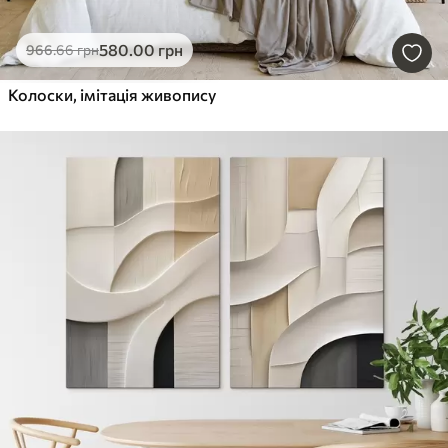
580
.00
грн
966
.66
грн
Колоски, імітація живопису