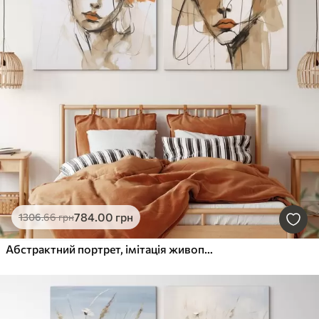
784
.00
грн
1306
.66
грн
Абстрактний портрет, імітація живопису