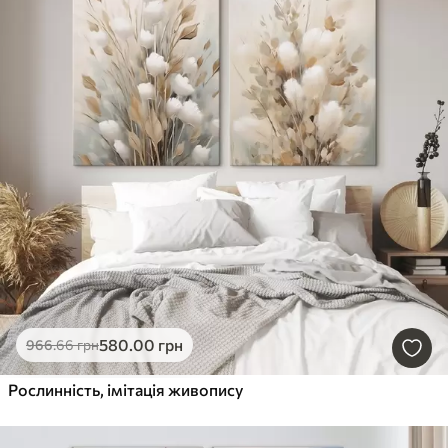
580
.00
грн
966
.66
грн
Рослинність, імітація живопису