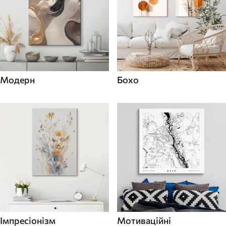
Модерн
Бохо
Імпресіонізм
Мотиваційні