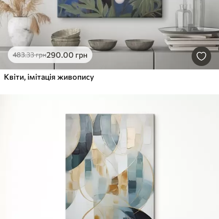
290
.00
грн
483
.33
грн
Квіти, імітація живопису