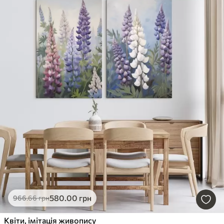
580
.00
грн
966
.66
грн
Квіти, імітація живопису