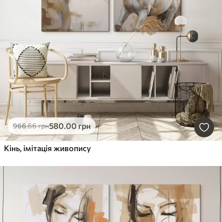
580
.00
грн
966
.66
грн
Кінь, імітація живопису