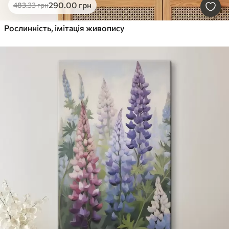
290
.00
грн
483
.33
грн
Рослинність, імітація живопису