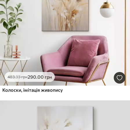
290
.00
грн
483
.33
грн
Колоски, імітація живопису