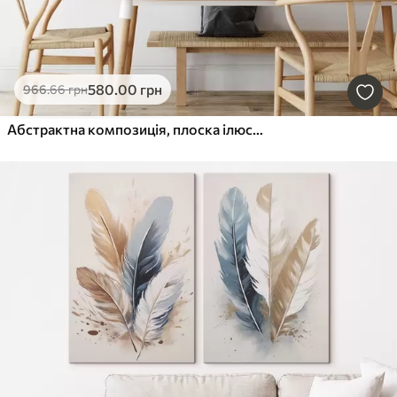
580
.00
грн
966
.66
грн
Абстрактна композиція, плоска ілюстрація