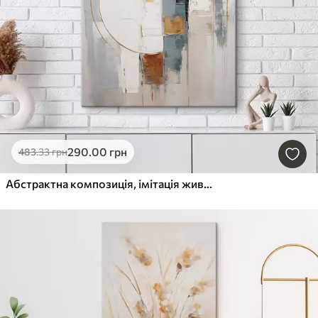
290
.00
грн
483
.33
грн
Абстрактна композиція, імітація живопису