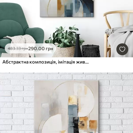
290
.00
грн
483
.33
грн
Абстрактна композиція, імітація живопису