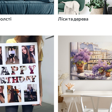
холсті
Ліси та дерева