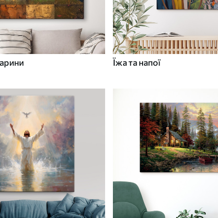
варини
Їжа та напої