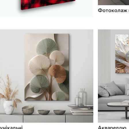
Фотоколаж н
унікальні
Аквареллю