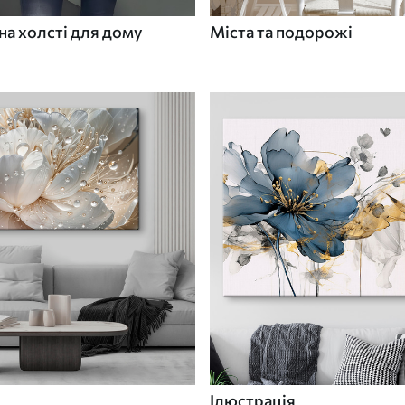
а холсті для дому
Міста та подорожі
Ілюстрація