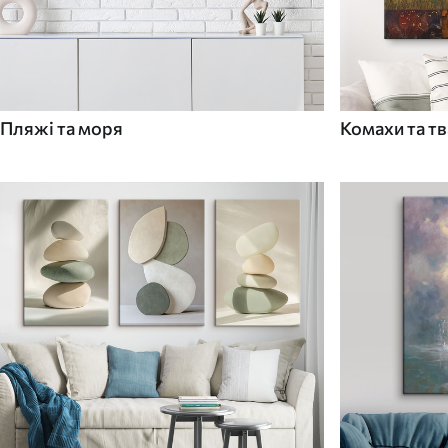
Пляжі та моря
Комахи та т