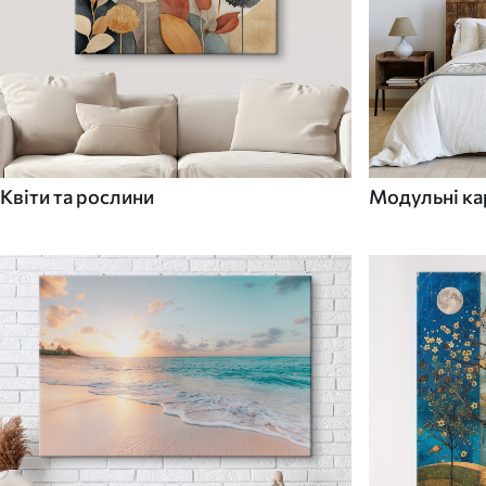
Квіти та рослини
Модульні ка