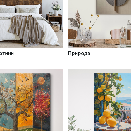
ртини
Природа