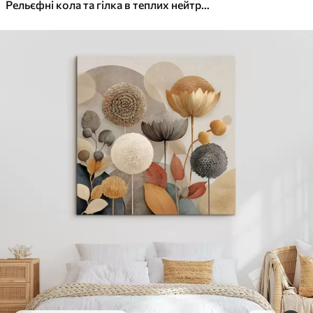
✓
Яскраві, насичені кольори
Рельєфні кола та гілка в теплих нейтральних тонах
✓
Стійкість до вицвітання
✓
Безпечне чорнило без запаху
✓
Поверхня з текстурою полотна
✓
Екологічний матеріал