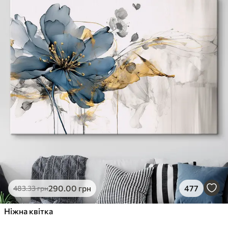
290
.00
грн
477
483
.33
грн
Ніжна квітка