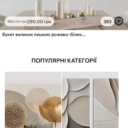
290
.00
грн
383
483
.33
грн
Букет великих пишних рожево-білих квітів півонії із зеленим листям на м’якому розмитому фоні
ПОПУЛЯРНІ КАТЕГОРІЇ