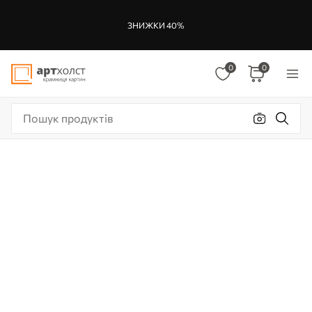
ЗНИЖКИ 40%
0
0