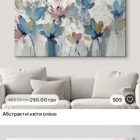
290
.00
грн
505
483
.33
грн
Абстрактні квіти олією