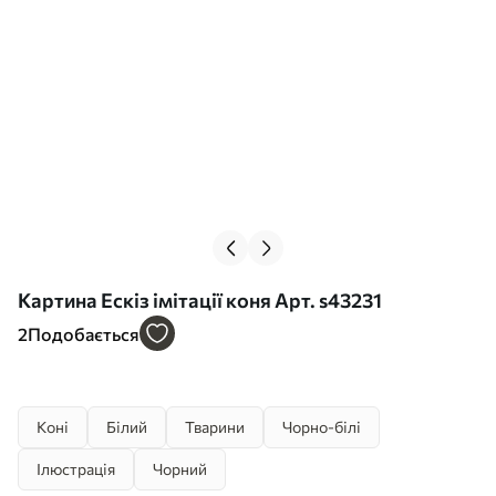
Картина Ескіз імітації коня Арт. s43231
2
Подобається
Коні
Білий
Тварини
Чорно-білі
Ілюстрація
Чорний