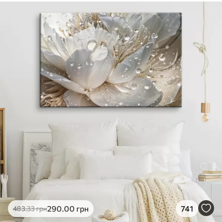
290
.00
грн
741
483
.33
грн