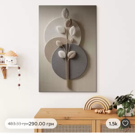
✓
Яскраві, насичені кольори
✓
Стійкість до вицвітання
✓
Безпечне чорнило без запаху
✗
Поверхня з текстурою полотна
✗
Екологічний матеріал
Преміум
Від
490
.00
грн
✓
Яскраві, насичені кольори
✓
Стійкість до вицвітання
✓
Безпечне чорнило без запаху
✓
Поверхня з текстурою полотна
✗
Екологічний матеріал
Еко-Преміум
290
.00
грн
1.5k
483
.33
грн
Від
615
.00
грн