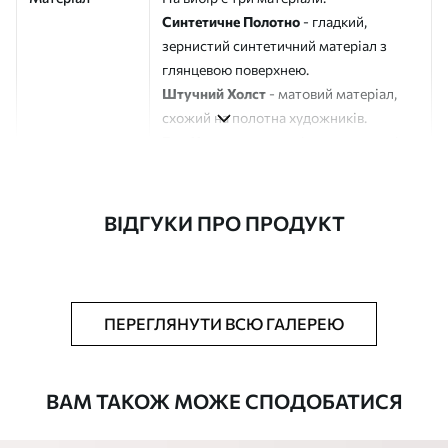
Синтетичне Полотно
- гладкий,
зернистий синтетичний матеріал з
глянцевою поверхнею.
Штучний Холст
- матовий матеріал,
схожий на полотна художників.
Еко-Холст
- високоякісне полотно зі
100% бавовни.
Автор
ART-HOLST
ВІДГУКИ ПРО ПРОДУКТ
Номер артикулу
s43231
Додатково
Можна додати лакове покриття.
ПЕРЕГЛЯНУТИ ВСЮ ГАЛЕРЕЮ
Доступні матеріали
ВАМ ТАКОЖ МОЖЕ СПОДОБАТИСЯ
Стандарт
Від
392
.00
грн