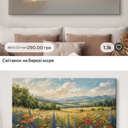
290
.00
грн
1.3k
483
.33
грн
Світанок на березі моря