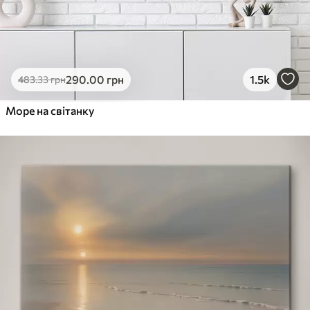
290
.00
грн
1.5k
483
.33
грн
Море на світанку