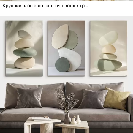
Крупний план білої квітки півонії з крапельками води на пелюстках на розмитому фоні