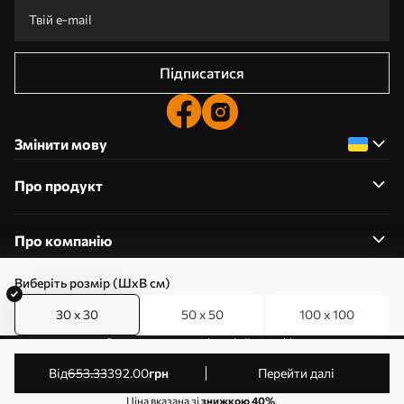
Підписатися
Змінити мову
Про продукт
Про компанію
Виберіть розмір (ШхВ см)
30 x 30
50 x 50
100 x 100
0800357223
Редагування дозволів на файли cookie
© 2011-2026 Art-holst. Усі права захищені. Власник:
від
653
.33
392
.00
грн
Перейти далі
ТОВ “КЛЄВЄР”. Код ЄДРПОУ: 31780602.
Ціна вказана зі
знижкою 40%
.