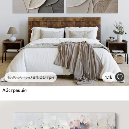
784
.00
грн
1.1k
1306
.66
грн
Абстракція