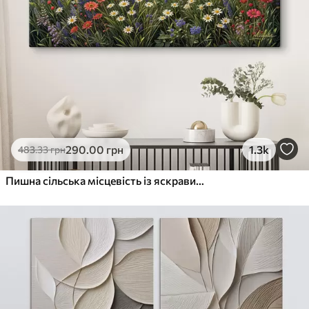
290
.00
грн
1.3k
483
.33
грн
Пишна сільська місцевість із яскравим лугом диких квітів, наповненим різнокольоровими квітами під хмарним небом