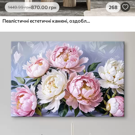
870
.00
грн
268
1449
.99
грн
Пеалістичні естетичні камені, оздоблення будинку, природне освітлення