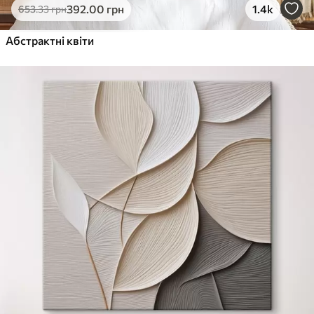
392
.00
грн
1.4k
653
.33
грн
Абстрактні квіти