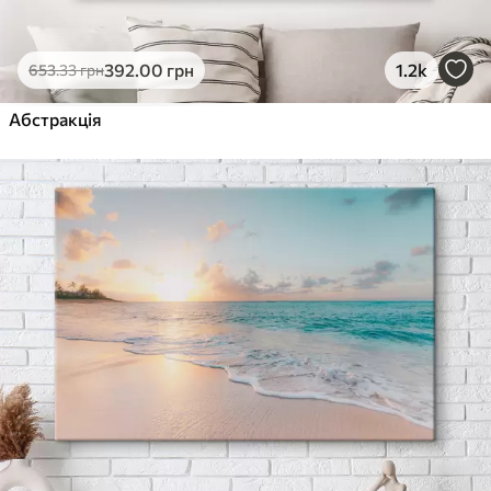
392
.00
грн
1.2k
653
.33
грн
Абстракція