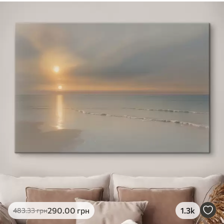
290
.00
грн
1.3k
483
.33
грн