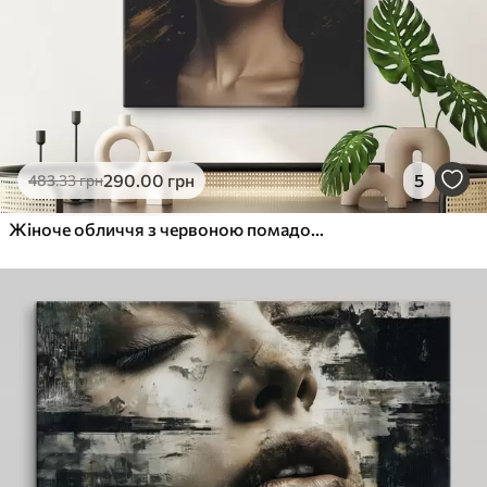
290
.00
грн
5
483
.33
грн
Жіноче обличчя з червоною помадою під крислатим капелюхом