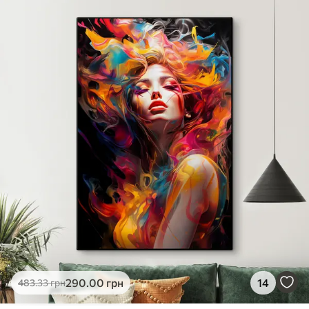
✓
Яскраві, насичені кольори
✓
Стійкість до вицвітання
✓
Безпечне чорнило без запаху
✗
Поверхня з текстурою полотна
✗
Екологічний матеріал
Преміум
Від
726
.00
грн
✓
Яскраві, насичені кольори
✓
Стійкість до вицвітання
✓
Безпечне чорнило без запаху
✓
Поверхня з текстурою полотна
✗
Екологічний матеріал
Еко-Преміум
290
.00
грн
14
483
.33
грн
Від
910
.00
грн