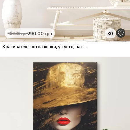
290
.00
грн
30
483
.33
грн
Красива елегантна жінка, у хустці на голові