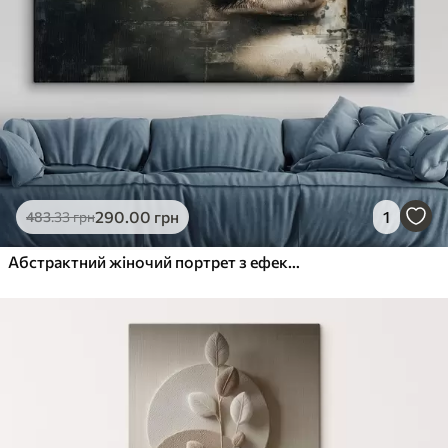
290
.00
грн
1
483
.33
грн
Абстрактний жіночий портрет з ефектом глюку та текстурами