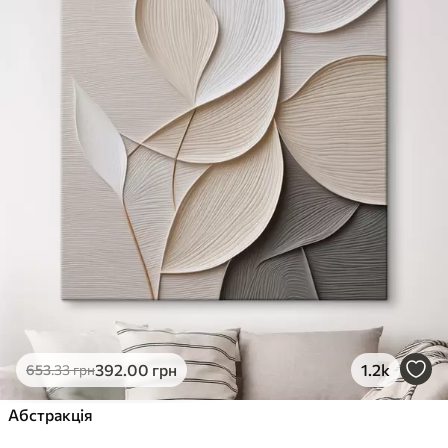
392
.00
грн
1.2k
653
.33
грн
Абстракція