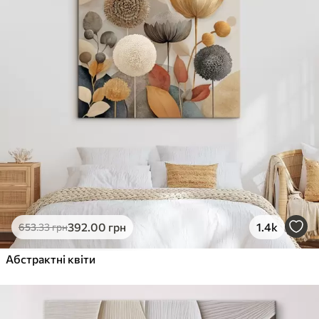
392
.00
грн
1.4k
653
.33
грн
Абстрактні квіти