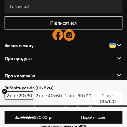
Підписатися
Змінити мову
Про продукт
Про компанію
Виберіть розмір (ШхВ см)
2 шт.: 20x30
2 шт.: 40x60
2 шт.: 60x90
2 шт.:
80x120
0800357223
Редагування дозволів на файли cookie
© 2011-2026 Art-holst. Усі права захищені. Власник:
від
966
.66
580
.00
грн
Перейти далі
ТОВ “КЛЄВЄР”. Код ЄДРПОУ: 31780602.
Ціна вказана зі
знижкою 40%
.