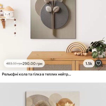
290
.00
грн
1.5k
483
.33
грн
Рельєфні кола та гілка в теплих нейтральних тонах