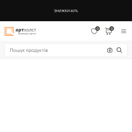
ЗНИЖКИ 40%
0
0