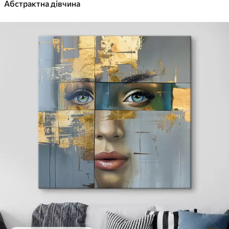
✓
Абстрактна дівчина
Яскраві, насичені кольори
✓
Стійкість до вицвітання
✓
Безпечне чорнило без запаху
✓
Поверхня з текстурою полотна
✓
Екологічний матеріал