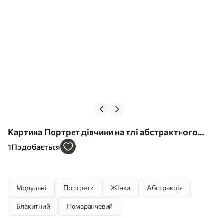
Картина Портрет дівчини на тлі абстрактного
міста Арт. m00618
1
Подобається
Модульні
Портрети
Жінки
Абстракція
Блакитний
Помаранчевий