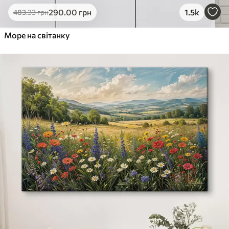
290
.00
грн
1.5k
483
.33
грн
Море на світанку