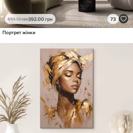
392
.00
грн
73
653
.33
грн
Портрет жінки