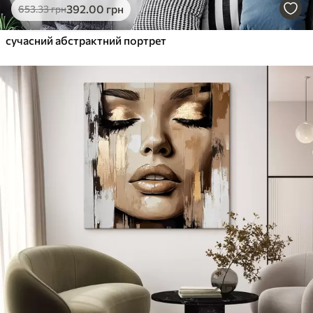
392
.00
грн
653
.33
грн
сучасний абстрактний портрет