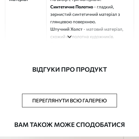
Синтетичне Полотно
- гладкий,
зернистий синтетичний матеріал з
глянцевою поверхнею.
Штучний Холст
- матовий матеріал,
схожий на полотна художників.
Еко-Холст
- високоякісне полотно зі
100% бавовни.
Автор
ART-HOLST
ВІДГУКИ ПРО ПРОДУКТ
Номер артикулу
m00618
Додатково
Можна додати лакове покриття.
ПЕРЕГЛЯНУТИ ВСЮ ГАЛЕРЕЮ
Доступні матеріали
ВАМ ТАКОЖ МОЖЕ СПОДОБАТИСЯ
Стандарт
Від
580
.00
грн