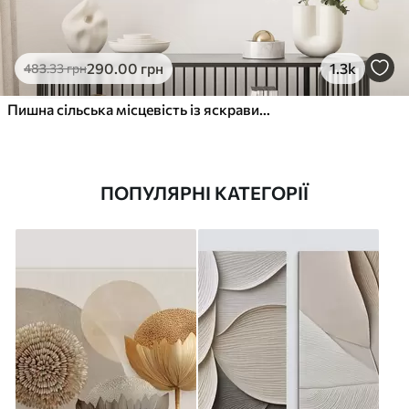
290
.00
грн
1.3k
483
.33
грн
Пишна сільська місцевість із яскравим лугом диких квітів, наповненим різнокольоровими квітами під хмарним небом
ПОПУЛЯРНІ КАТЕГОРІЇ