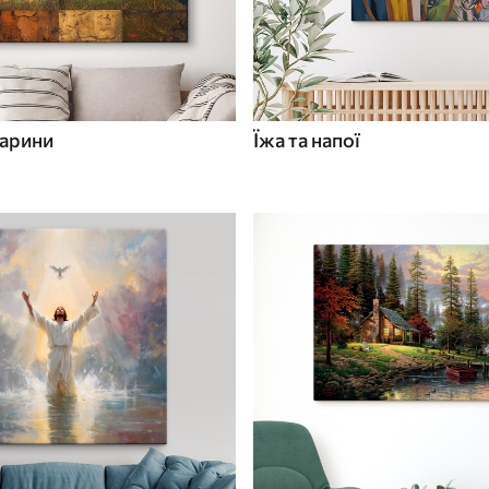
варини
Їжа та напої