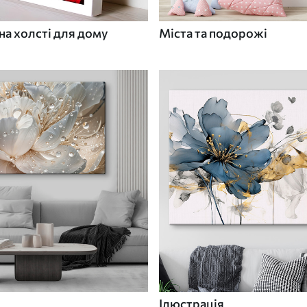
а холсті для дому
Міста та подорожі
Ілюстрація