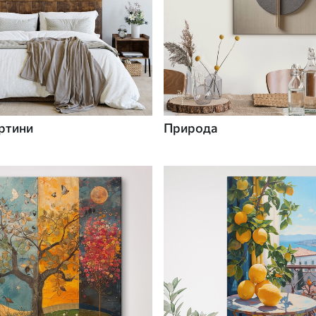
ртини
Природа