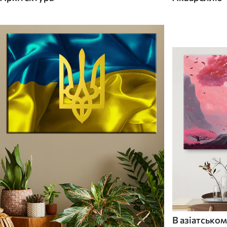
В азіатськом