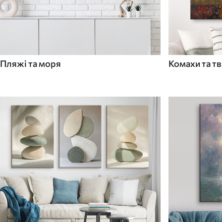
Пляжі та моря
Комахи та т