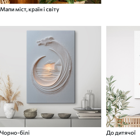
Мапи міст, країн і світу
Чорно-білі
До дитячої