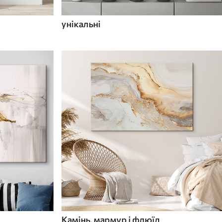
унікальні
Камінь, мармур і флюїд