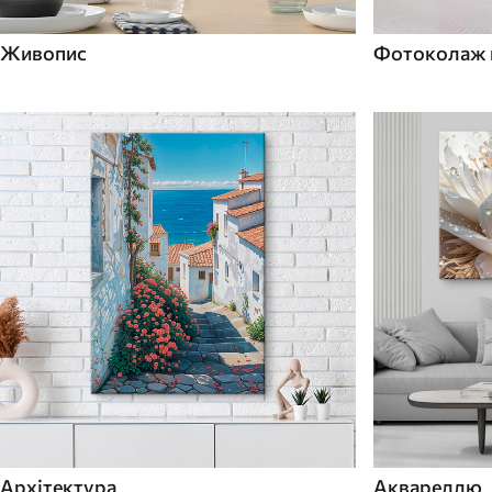
Живопис
Фотоколаж н
Архітектура
Аквареллю