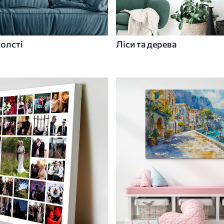
холсті
Ліси та дерева