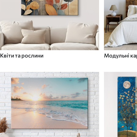
Квіти та рослини
Модульні ка