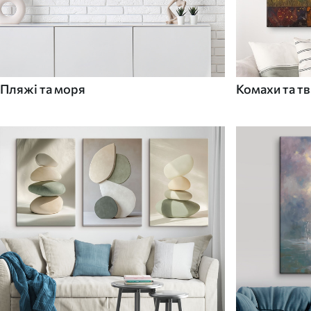
Пляжі та моря
Комахи та т