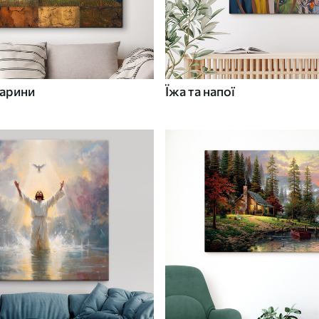
варини
Їжа та напої