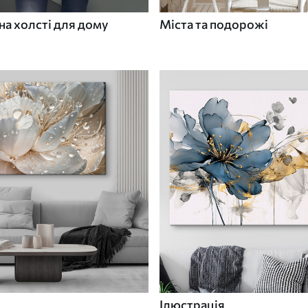
а холсті для дому
Міста та подорожі
Ілюстрація