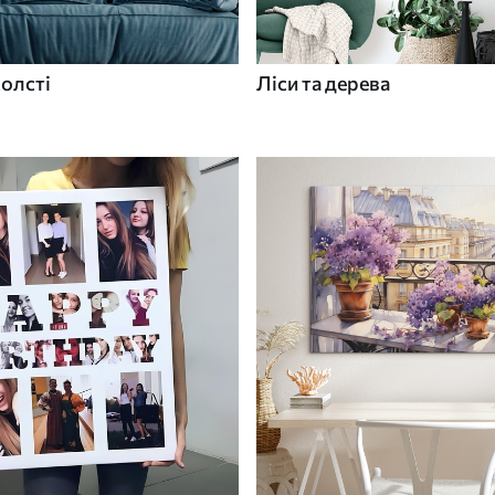
холсті
Ліси та дерева