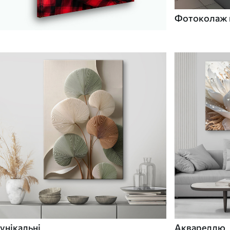
Фотоколаж н
унікальні
Аквареллю