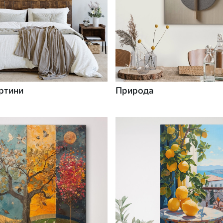
ртини
Природа