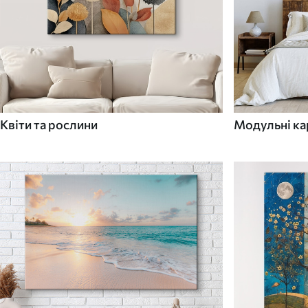
Квіти та рослини
Модульні ка