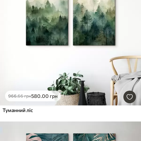
580
.00
грн
966
.66
грн
Туманний ліс