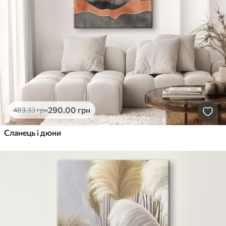
290
.00
грн
483
.33
грн
Сланець і дюни