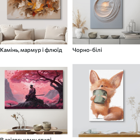
Камінь, мармур і флюїд
Чорно-білі
В азіатському стилі