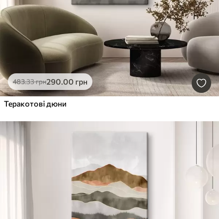
290
.00
грн
483
.33
грн
Теракотові дюни