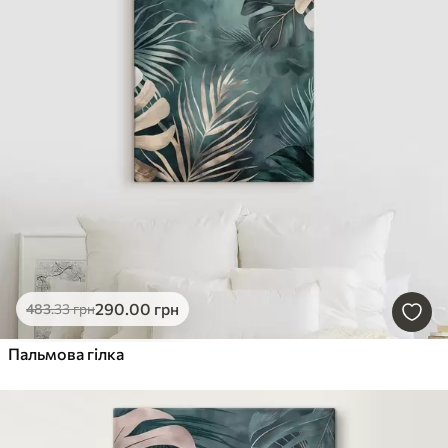
290
.00
грн
483
.33
грн
Пальмова гілка