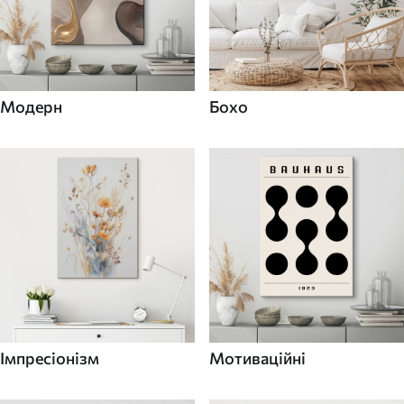
Модерн
Бохо
Імпресіонізм
Мотиваційні