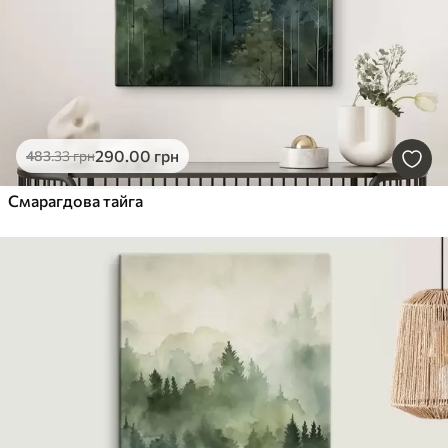
290
.00
грн
483
.33
грн
Смарагдова тайга