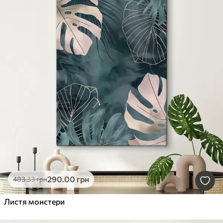
290
.00
грн
483
.33
грн
Листя монстери