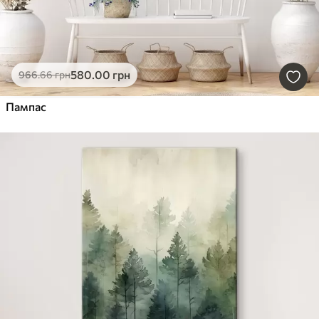
580
.00
грн
966
.66
грн
Пампас