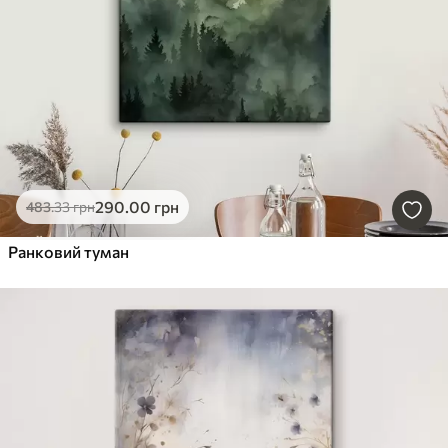
290
.00
грн
483
.33
грн
Ранковий туман