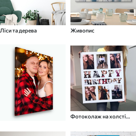
Ліси та дерева
Живопис
Фотоколаж на холсті
для дому