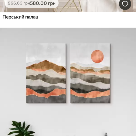
580
.00
грн
966
.66
грн
Перський палац