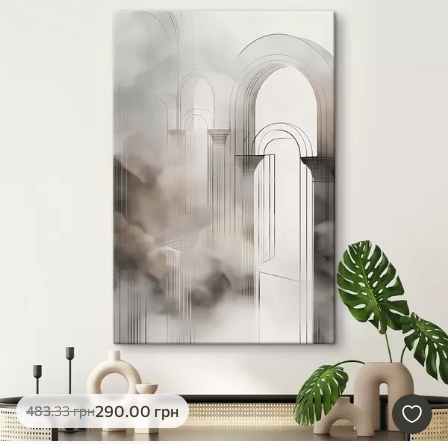
290
.00
грн
483
.33
грн