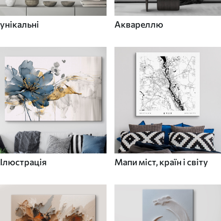
унікальні
Аквареллю
Ілюстрація
Мапи міст, країн і світу