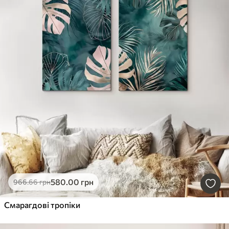
580
.00
грн
966
.66
грн
Смарагдові тропіки