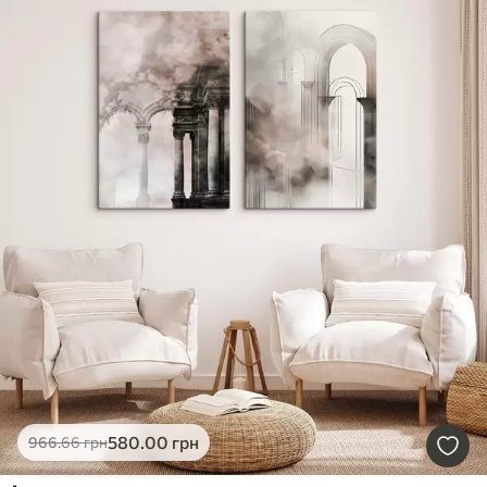
580
.00
грн
966
.66
грн