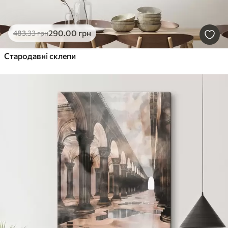
290
.00
грн
483
.33
грн
Стародавні склепи