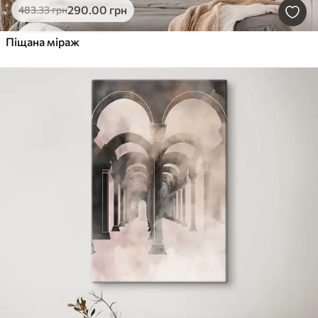
290
.00
грн
483
.33
грн
Піщана міраж