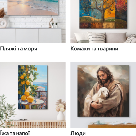
Пляжі та моря
Комахи та тварини
Їжа та напої
Люди