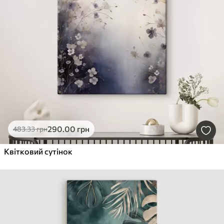
290
.00
грн
483
.33
грн
Квітковий сутінок