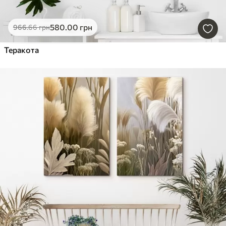
580
.00
грн
966
.66
грн
Теракота