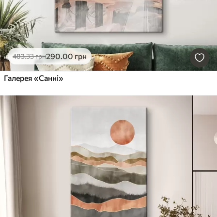
290
.00
грн
483
.33
грн
Галерея «Санні»