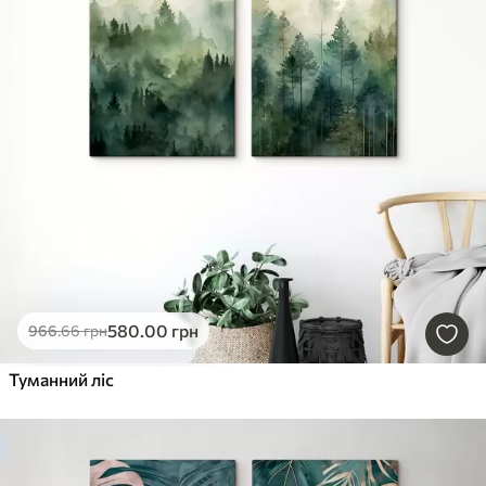
580
.00
грн
966
.66
грн
Туманний ліс