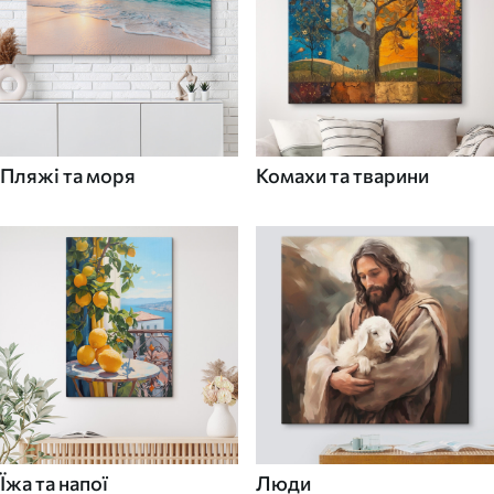
Пляжі та моря
Комахи та тварини
Їжа та напої
Люди