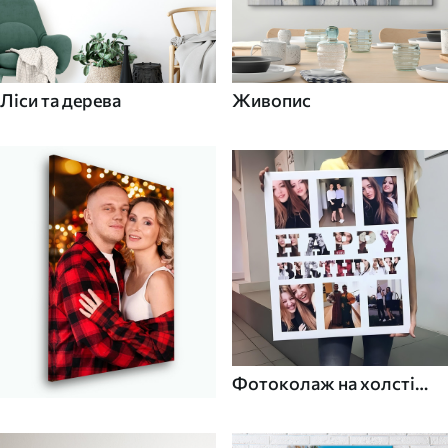
Ліси та дерева
Живопис
Фотоколаж на холсті
для дому