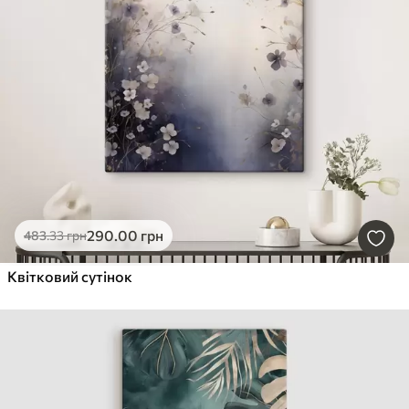
290
.00
грн
483
.33
грн
Квітковий сутінок