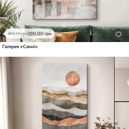
290
.00
грн
483
.33
грн
Галерея «Санні»