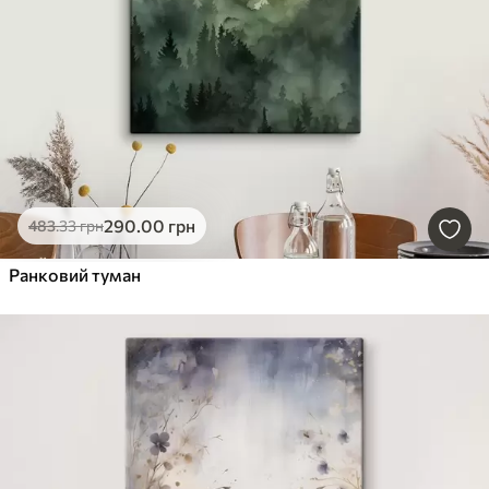
290
.00
грн
483
.33
грн
Ранковий туман