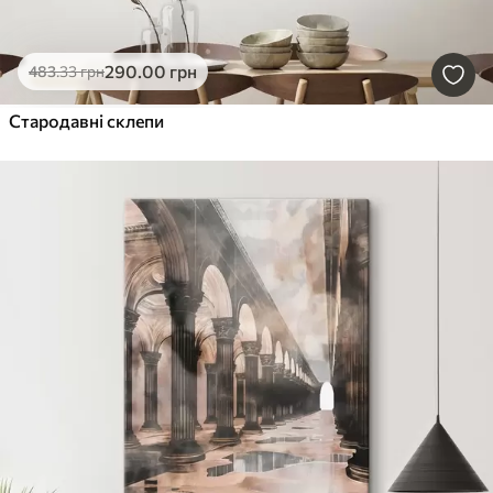
290
.00
грн
483
.33
грн
Стародавні склепи