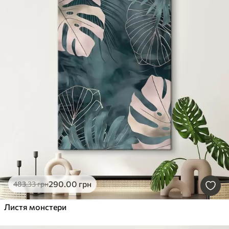
290
.00
грн
483
.33
грн
Листя монстери