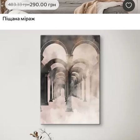
290
.00
грн
483
.33
грн
Піщана міраж