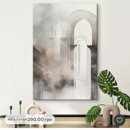
290
.00
грн
483
.33
грн