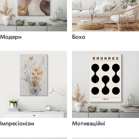
Модерн
Бохо
Імпресіонізм
Мотиваційні