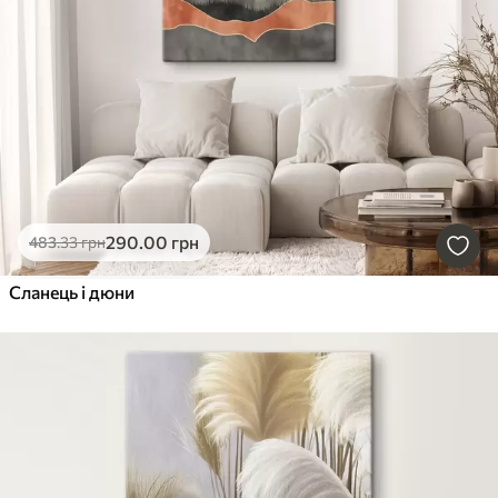
290
.00
грн
483
.33
грн
Сланець і дюни