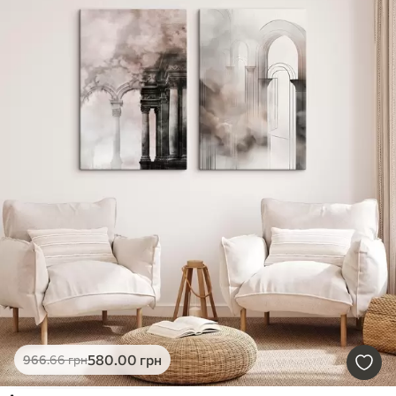
580
.00
грн
966
.66
грн