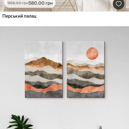
580
.00
грн
966
.66
грн
Перський палац