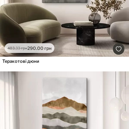
290
.00
грн
483
.33
грн
Теракотові дюни