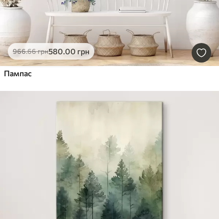
580
.00
грн
966
.66
грн
Пампас