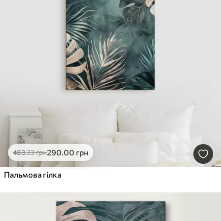
290
.00
грн
483
.33
грн
Пальмова гілка