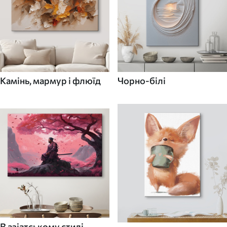
Камінь, мармур і флюїд
Чорно-білі
В азіатському стилі