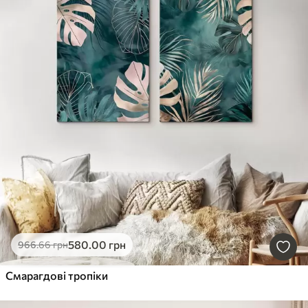
580
.00
грн
966
.66
грн
Смарагдові тропіки