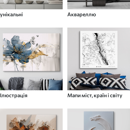
унікальні
Аквареллю
Ілюстрація
Мапи міст, країн і світу