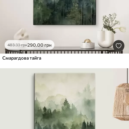
290
.00
грн
483
.33
грн
Смарагдова тайга