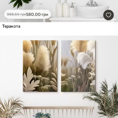
580
.00
грн
966
.66
грн
Теракота