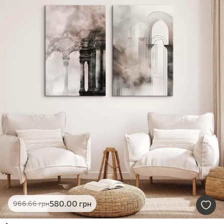
580
.00
грн
966
.66
грн