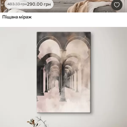
290
.00
грн
483
.33
грн
Піщана міраж