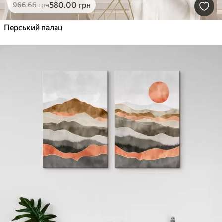
580
.00
грн
966
.66
грн
Перський палац