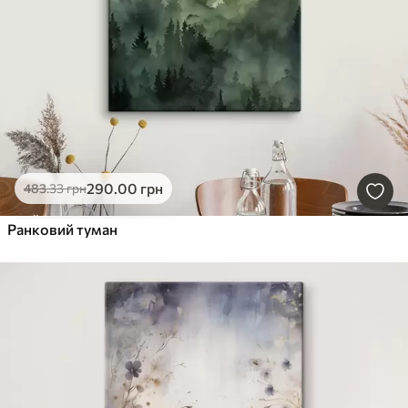
290
.00
грн
483
.33
грн
Ранковий туман