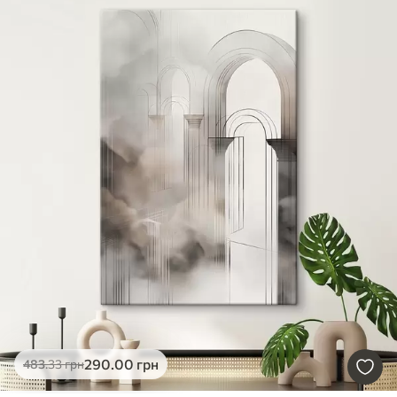
290
.00
грн
483
.33
грн