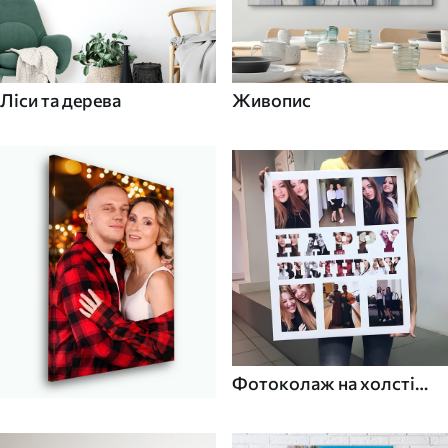
Ліси та дерева
Живопис
Фотоколаж на холсті
для дому