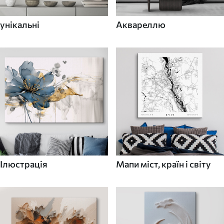
унікальні
Аквареллю
Ілюстрація
Мапи міст, країн і світу