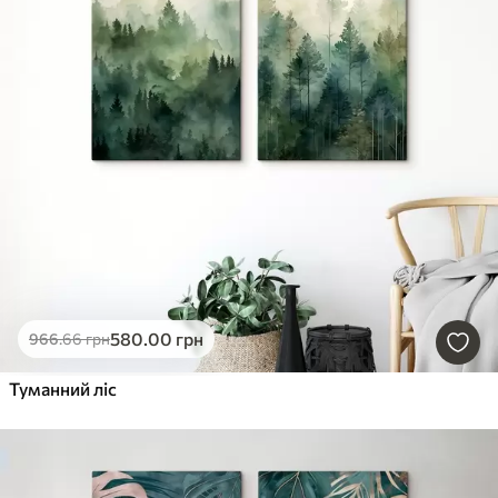
580
.00
грн
966
.66
грн
Туманний ліс