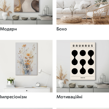
Модерн
Бохо
Імпресіонізм
Мотиваційні