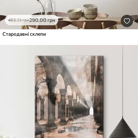
290
.00
грн
483
.33
грн
Стародавні склепи