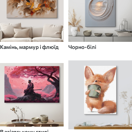
Камінь, мармур і флюїд
Чорно-білі
В азіатському стилі