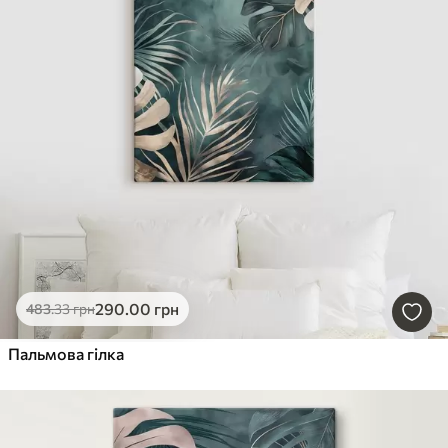
290
.00
грн
483
.33
грн
Пальмова гілка