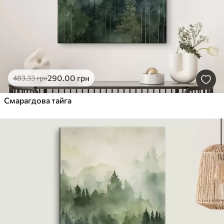
290
.00
грн
483
.33
грн
Смарагдова тайга