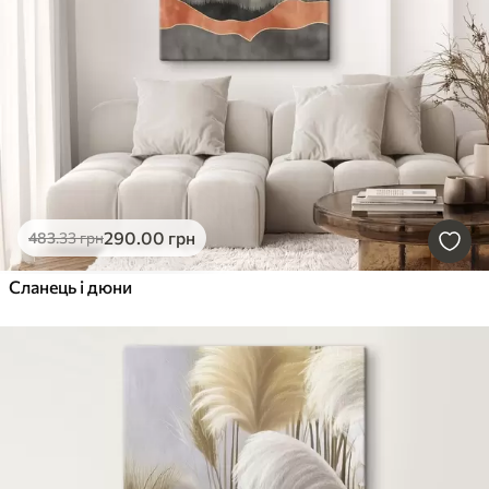
290
.00
грн
483
.33
грн
Сланець і дюни