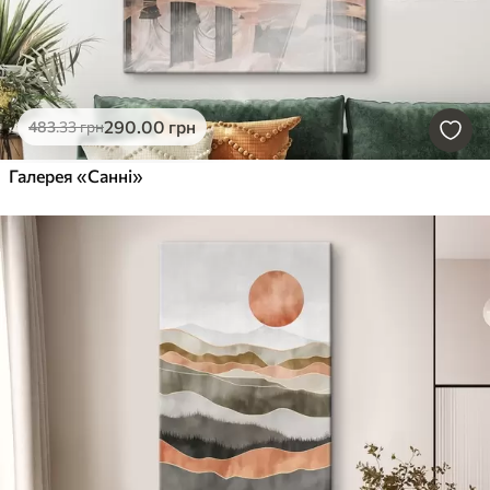
290
.00
грн
483
.33
грн
Галерея «Санні»