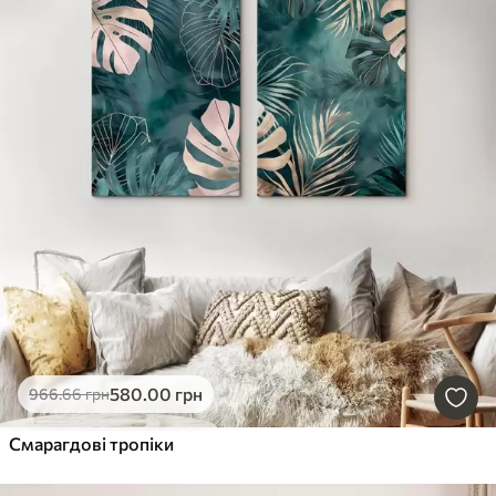
580
.00
грн
966
.66
грн
Смарагдові тропіки