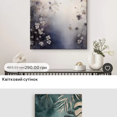
290
.00
грн
483
.33
грн
Квітковий сутінок