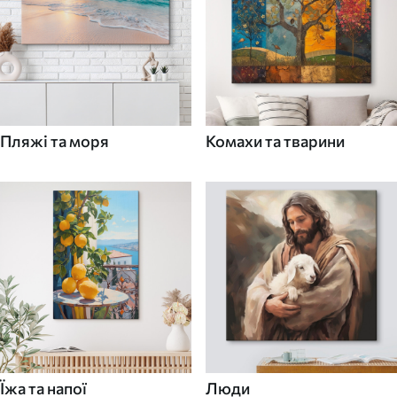
Пляжі та моря
Комахи та тварини
Їжа та напої
Люди