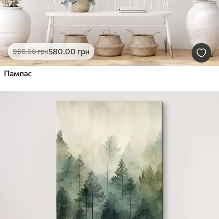
580
.00
грн
966
.66
грн
Пампас