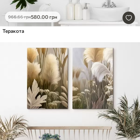
580
.00
грн
966
.66
грн
Теракота