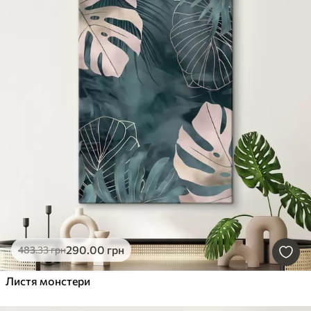
290
.00
грн
483
.33
грн
Листя монстери