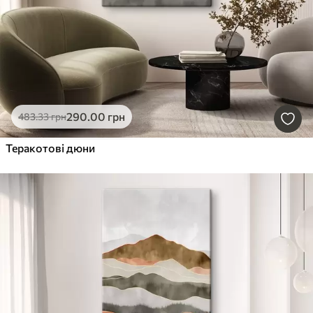
290
.00
грн
483
.33
грн
Теракотові дюни