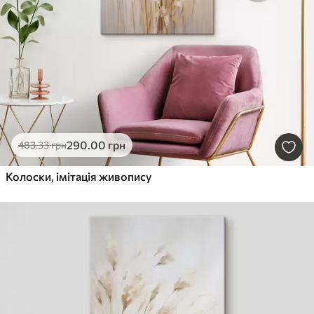
290
.00
грн
483
.33
грн
Колоски, імітація живопису