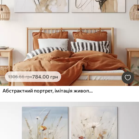
784
.00
грн
1306
.66
грн
Абстрактний портрет, імітація живопису