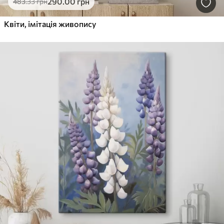
290
.00
грн
483
.33
грн
Квіти, імітація живопису