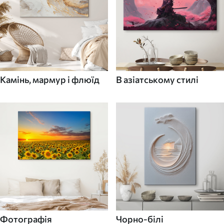
Камінь, мармур і флюїд
В азіатському стилі
Фотографія
Чорно-білі