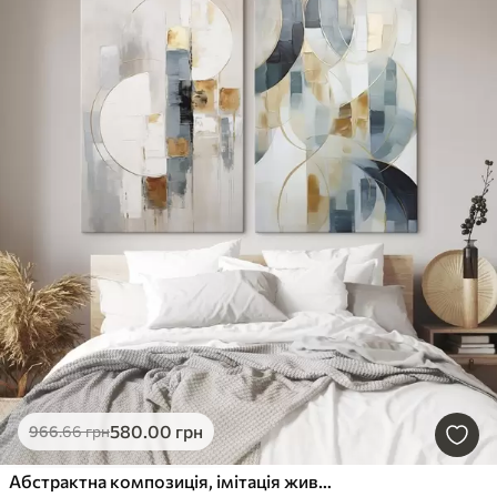
580
.00
грн
966
.66
грн
Абстрактна композиція, імітація живопису