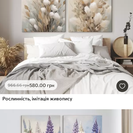
580
.00
грн
966
.66
грн
Рослинність, імітація живопису