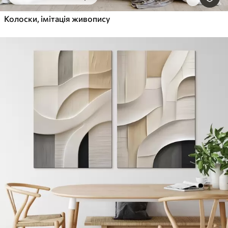
Колоски, імітація живопису