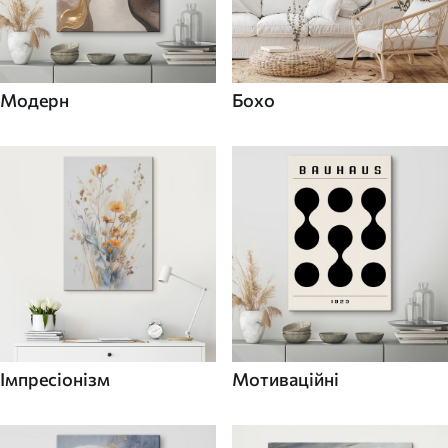
Модерн
Бохо
Імпресіонізм
Мотиваційні