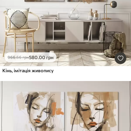
580
.00
грн
966
.66
грн
Кінь, імітація живопису