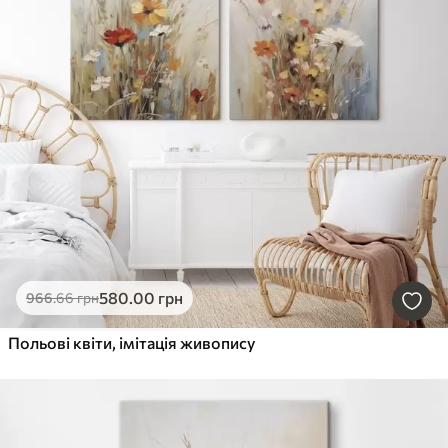
580
.00
грн
966
.66
грн
Польові квіти, імітація живопису