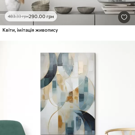
290
.00
грн
483
.33
грн
Квіти, імітація живопису