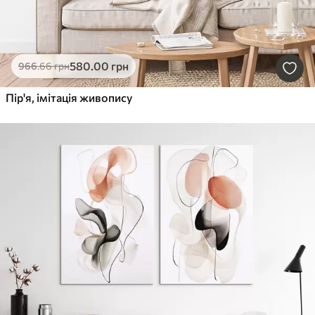
580
.00
грн
966
.66
грн
Пір'я, імітація живопису