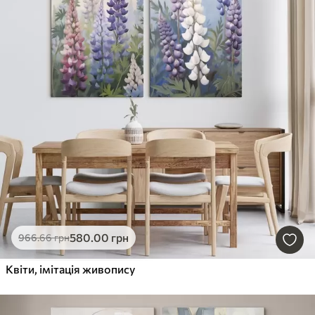
580
.00
грн
966
.66
грн
Квіти, імітація живопису