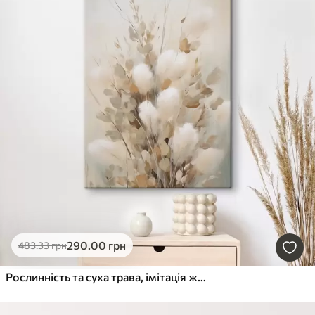
290
.00
грн
483
.33
грн
Рослинність та суха трава, імітація живопису