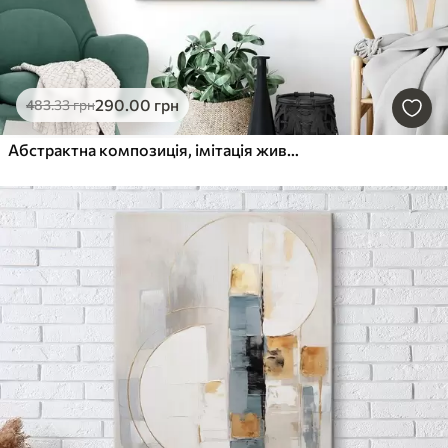
290
.00
грн
483
.33
грн
Абстрактна композиція, імітація живопису