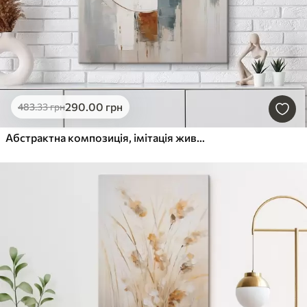
290
.00
грн
483
.33
грн
Абстрактна композиція, імітація живопису