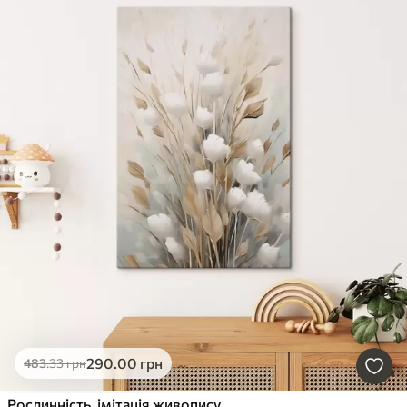
290
.00
грн
483
.33
грн
Рослинність, імітація живопису