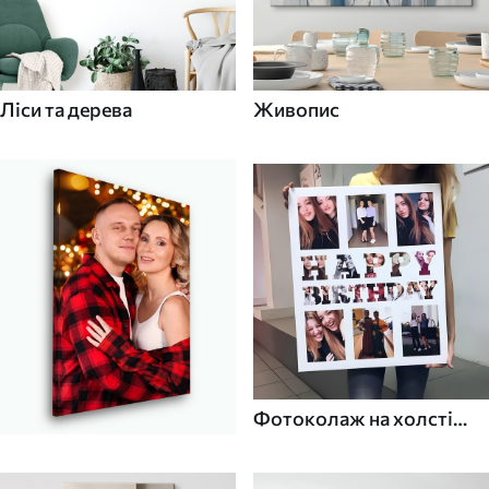
Ліси та дерева
Живопис
Фотоколаж на холсті
для дому