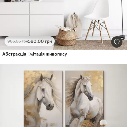
580
.00
грн
966
.66
грн
Абстракція, імітація живопису