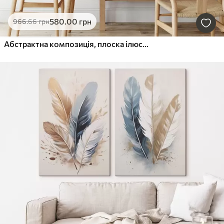
580
.00
грн
966
.66
грн
Абстрактна композиція, плоска ілюстрація