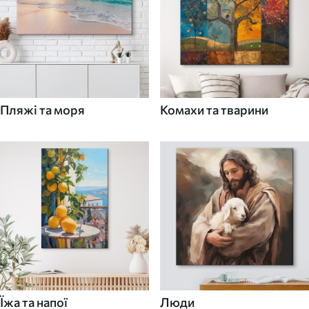
Пляжі та моря
Комахи та тварини
Їжа та напої
Люди