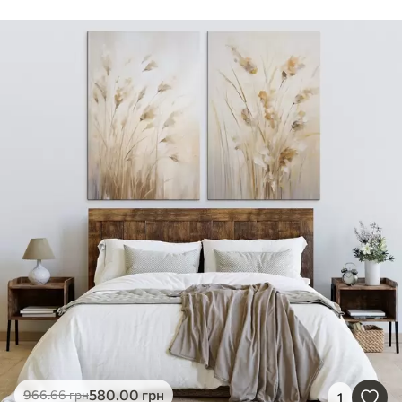
580
.00
грн
966
.66
грн
1