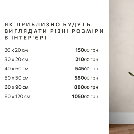
ЯК ПРИБЛИЗНО БУДУТЬ
ВИГЛЯДАТИ РІЗНІ РОЗМІРИ
В ІНТЕР'ЄРІ
20 x 20 см
150
грн
00
30 x 20 см
210
грн
00
40 x 60 см
545
грн
00
50 x 50 см
580
грн
00
60 x 90 см
880
грн
00
80 x 120 см
1050
грн
00