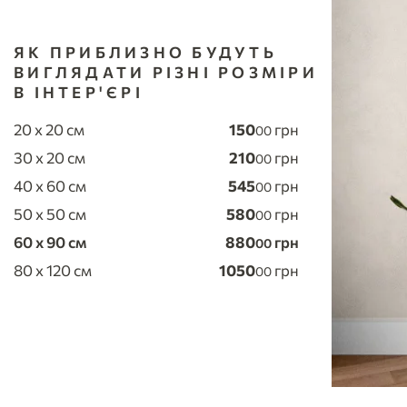
ЯК ПРИБЛИЗНО БУДУТЬ
ВИГЛЯДАТИ РІЗНІ РОЗМІРИ
В ІНТЕР'ЄРІ
20 x 20 см
150
грн
00
30 x 20 см
210
грн
00
40 x 60 см
545
грн
00
50 x 50 см
580
грн
00
60 x 90 см
880
грн
00
80 x 120 см
1050
грн
00