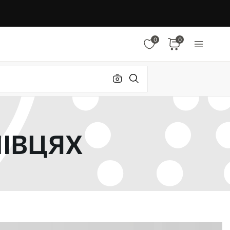
0
0
НІВЦЯХ