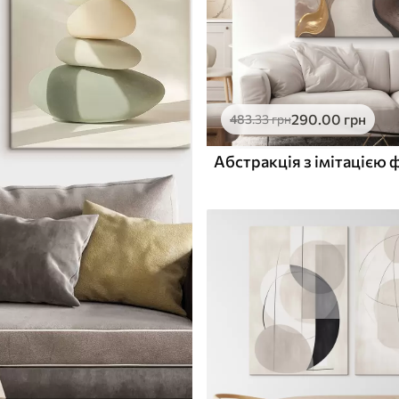
290
.00
грн
483
.33
грн
Абстракція з імітацією 