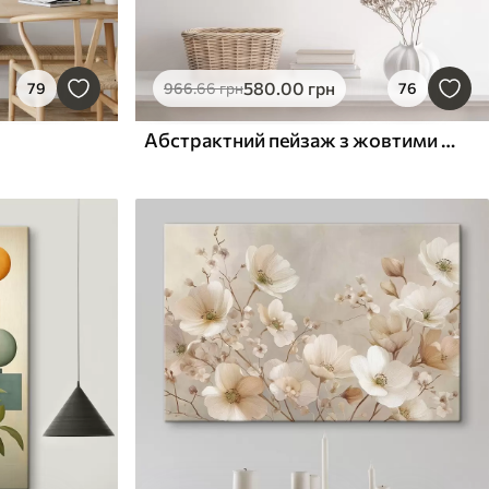
580
.00
грн
79
966
.66
грн
76
Абстрактний пейзаж з жовтими акцентами, мінімалістична композиція землі, води та неба, з приглушеними кольорами