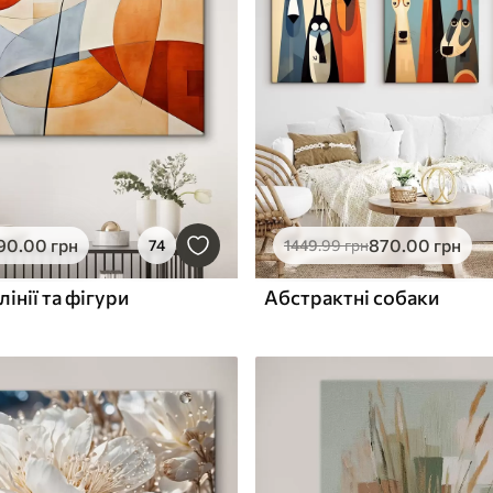
90
.00
грн
870
.00
грн
74
1449
.99
грн
лінії та фігури
Абстрактні собаки