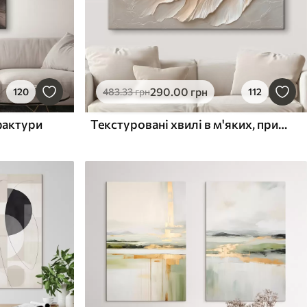
290
.00
грн
120
483
.33
грн
112
фактури
Текстуровані хвилі в м'яких, приглушених тонах