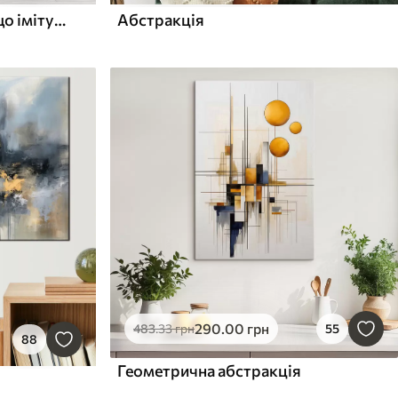
Абстрактні будиночки, що імітують мазок пензля
Абстракція
290
.00
грн
483
.33
грн
55
88
Геометрична абстракція