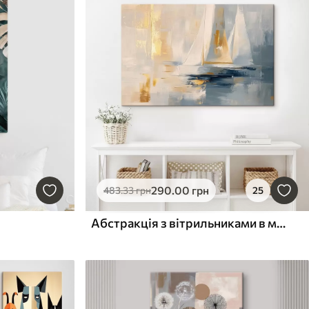
290
.00
грн
483
.33
грн
25
Абстракція з вітрильниками в морі, акриловий стиль, захід сонця