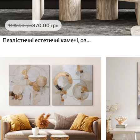
870
.00
грн
1449
.99
грн
Пеалістичні естетичні камені, оздоблення будинку, природне освітлення