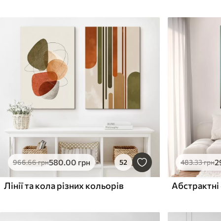
580
.00
грн
2
966
.66
грн
52
483
.33
грн
Лінії та кола різних кольорів
Абстрактні