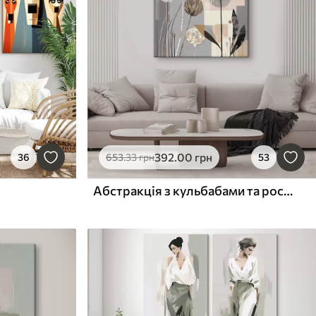
392
.00
грн
36
653
.33
грн
53
Абстракція з кульбабами та рослинами