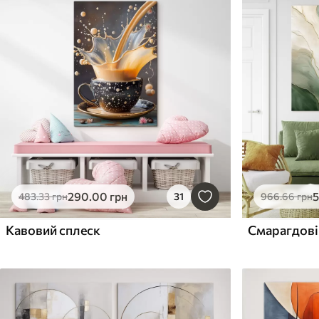
290
.00
грн
483
.33
грн
31
966
.66
грн
Кавовий сплеск