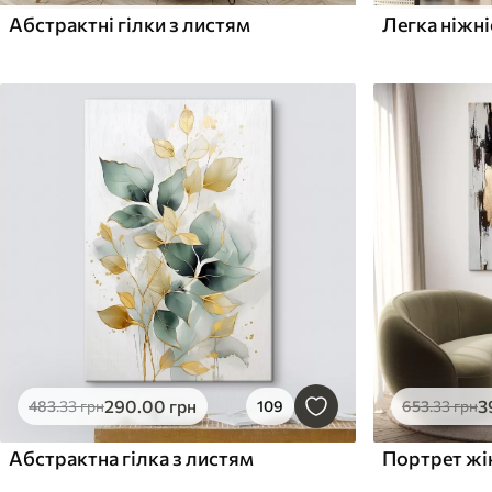
Абстрактні гілки з листям
Легка ніжні
290
.00
грн
3
483
.33
грн
109
653
.33
грн
Абстрактна гілка з листям
Портрет жі