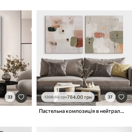
784
.00
грн
33
1306
.66
грн
37
Пастельна композиція в нейтральних тонах