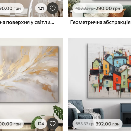
90
.00
грн
290
.00
грн
121
483
.33
грн
Текстурована поверхня у світлих тонах
90
.00
грн
392
.00
грн
124
653
.33
грн