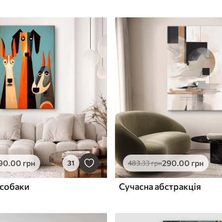
90
.00
грн
290
.00
грн
31
483
.33
грн
 собаки
Сучасна абстракція