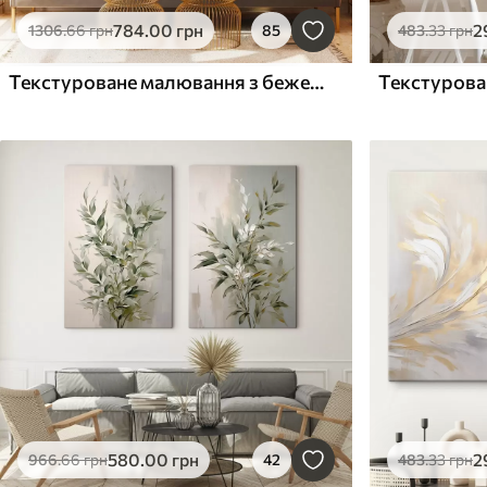
784
.00
грн
2
1306
.66
грн
85
483
.33
грн
Текстуроване малювання з бежевими та білими формами
580
.00
грн
2
966
.66
грн
42
483
.33
грн