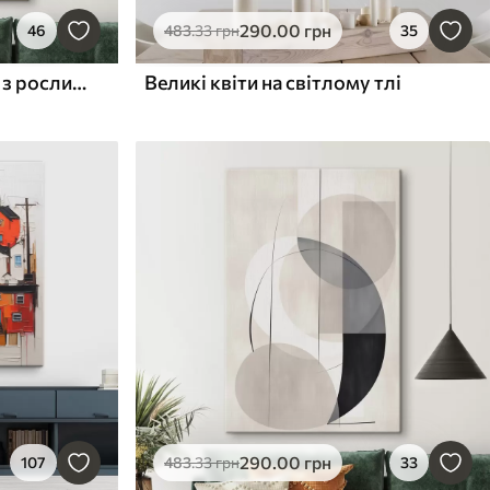
290
.00
грн
46
483
.33
грн
35
Геометрична абстракція з рослинами
Великі квіти на світлому тлі
290
.00
грн
107
483
.33
грн
33