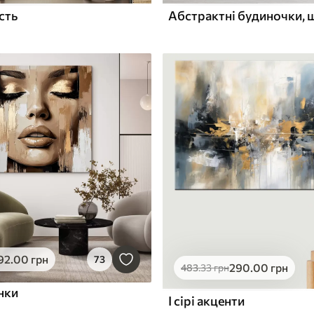
сть
92
.00
грн
73
290
.00
грн
483
.33
грн
нки
І сірі акценти