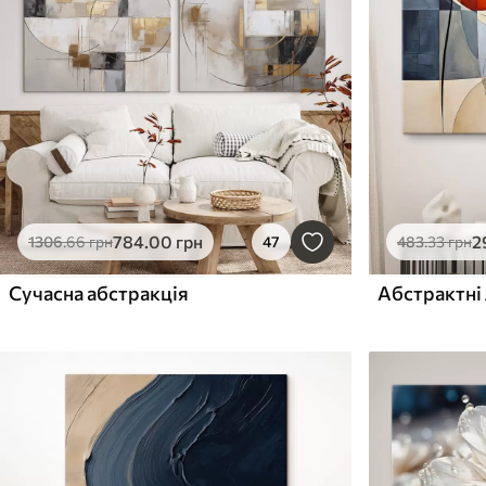
784
.00
грн
2
1306
.66
грн
47
483
.33
грн
Сучасна абстракція
Абстрактні 