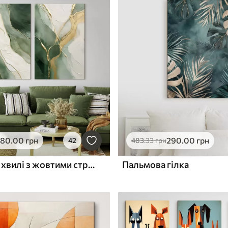
580
.00
грн
290
.00
грн
42
483
.33
грн
Смарагдові хвилі з жовтими струмками
Пальмова гілка