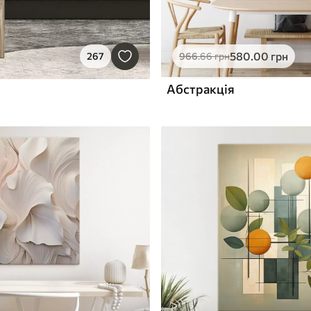
580
.00
грн
267
966
.66
грн
Абстракція