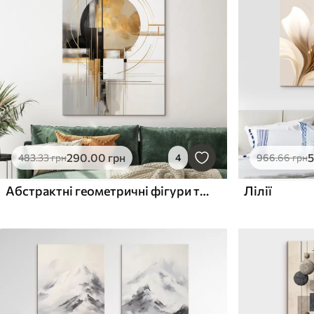
290
.00
грн
483
.33
грн
4
966
.66
грн
Абстрактні геометричні фігури та кола з жовтими акцентами, фактурні малюнки
Лілії