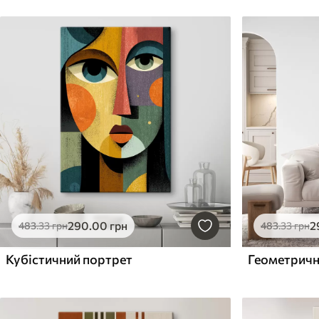
290
.00
грн
2
483
.33
грн
483
.33
грн
Кубістичний портрет
Геометричн