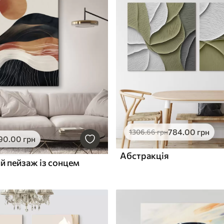
784
.00
грн
1306
.66
грн
90
.00
грн
Абстракція
й пейзаж із сонцем