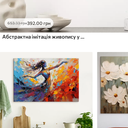
392
.00
грн
653
.33
грн
Абстрактна імітація живопису у вигляді гілки