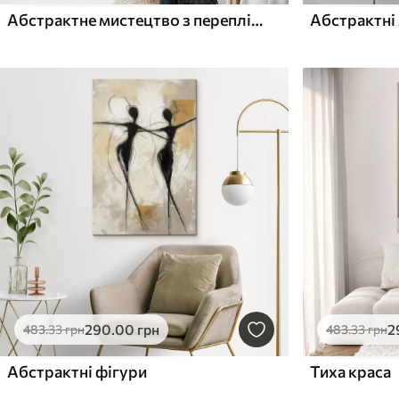
Абстрактне мистецтво з переплітаючимися органічними фігурами зеленого та кремового кольорів
290
.00
грн
2
483
.33
грн
483
.33
грн
Абстрактні фігури
Тиха краса