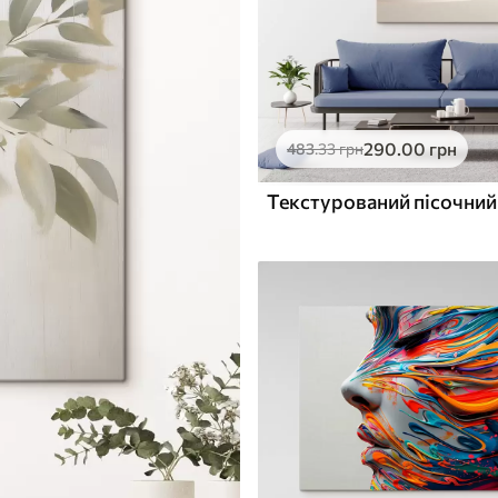
290
.00
грн
483
.33
грн
Текстурований пісочний