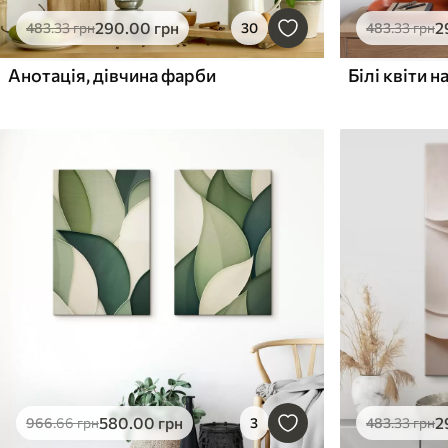
290
.00
грн
2
483
.33
грн
30
483
.33
грн
Анотація, дівчина фарби
580
.00
грн
2
966
.66
грн
3
483
.33
грн