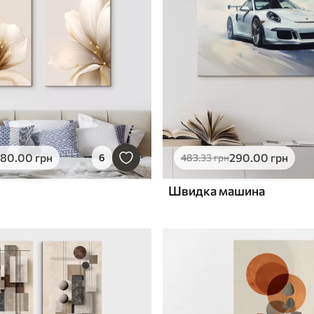
580
.00
грн
290
.00
грн
6
483
.33
грн
Швидка машина