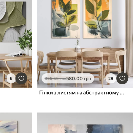
580
.00
грн
6
966
.66
грн
29
Гілки з листям на абстрактному тлі