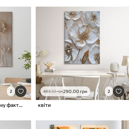
290
.00
грн
2
483
.33
грн
2
Невеликі квіти на світлому фактурному тлі
квіти