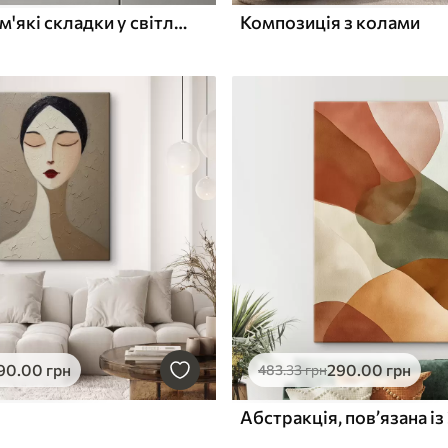
Абстрактні м'які складки у світло-бежевих відтінках
Композиція з колами
90
.00
грн
290
.00
грн
483
.33
грн
Абстракція, пов’язана і