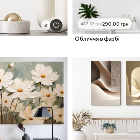
290
.00
грн
483
.33
грн
3
Обличчя в фарбі