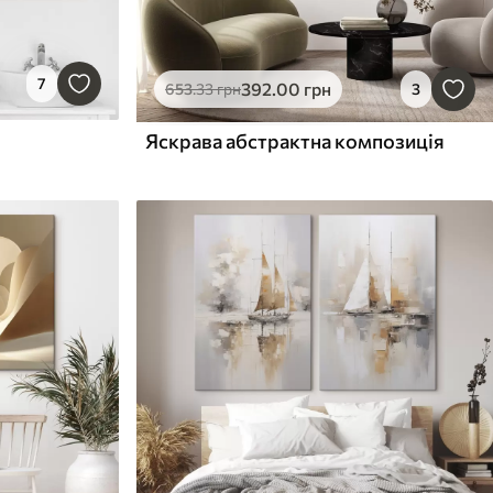
7
392
.00
грн
653
.33
грн
3
Яскрава абстрактна композиція