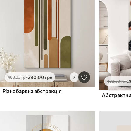
290
.00
грн
483
.33
грн
7
2
483
.33
грн
Різнобарвна абстракція
Абстрактни