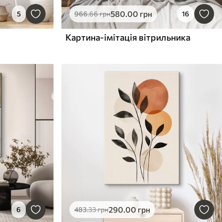
580
.00
грн
5
966
.66
грн
16
Картина-імітація вітрильника
290
.00
грн
6
483
.33
грн