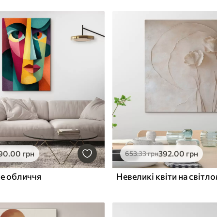
90
.00
грн
392
.00
грн
653
.33
грн
е обличчя