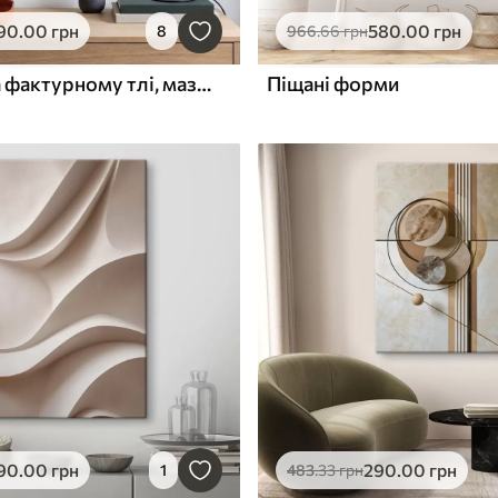
90
.00
грн
580
.00
грн
8
966
.66
грн
Білі квіти на фактурному тлі, мазки пензлем
Піщані форми
90
.00
грн
290
.00
грн
1
483
.33
грн