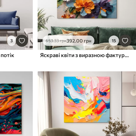
392
.00
грн
3
653
.33
грн
15
 потік
Яскраві квіти з виразною фактурою на пастельному тлі