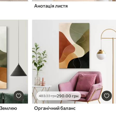
Анотація листя
290
.00
грн
483
.33
грн
з Землею
Органічний баланс