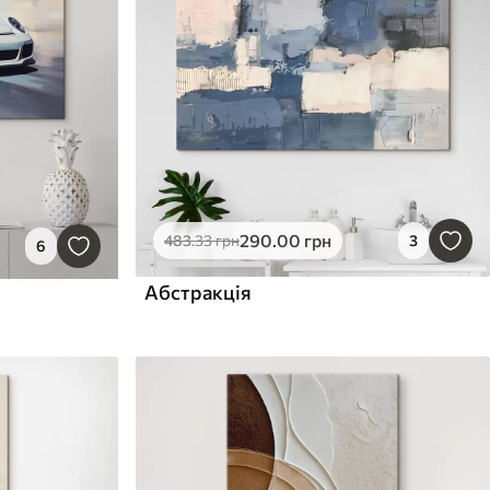
290
.00
грн
483
.33
грн
3
6
Абстракція