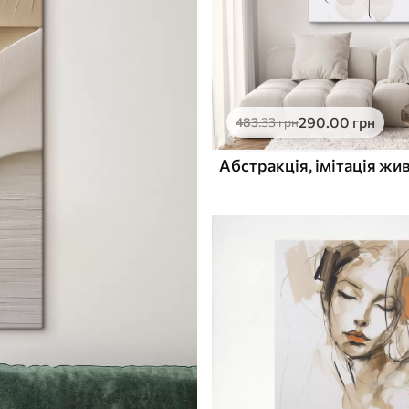
290
.00
грн
483
.33
грн
Абстракція, імітація жи