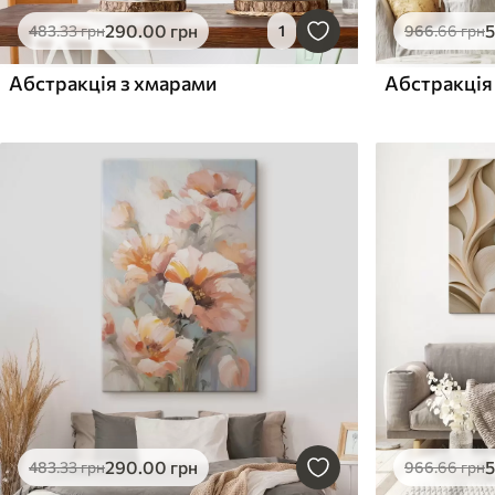
290
.00
грн
483
.33
грн
1
966
.66
грн
Абстракція з хмарами
Абстракція
290
.00
грн
483
.33
грн
966
.66
грн