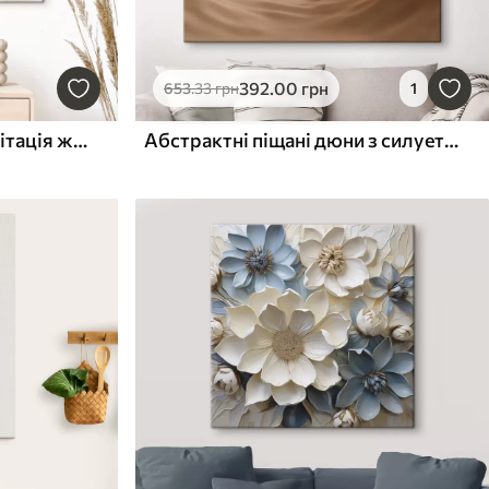
392
.00
грн
653
.33
грн
1
Абстрактний портрет, імітація живопису
Абстрактні піщані дюни з силуетами птахів у пастельних тонах