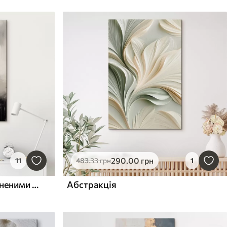
290
.00
грн
11
483
.33
грн
1
Яскрава поверхня із затіненими краями
Абстракція