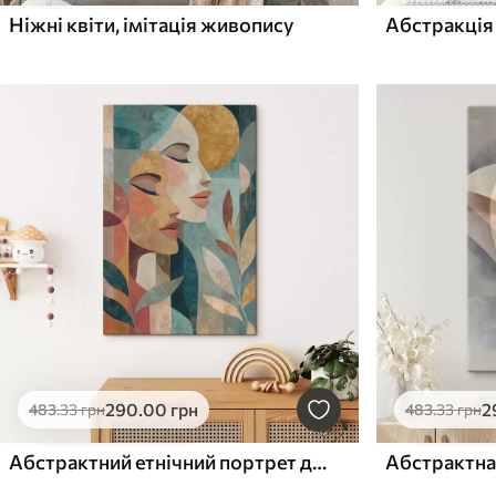
Ніжні квіти, імітація живопису
Абстракція 
290
.00
грн
2
483
.33
грн
483
.33
грн
Абстрактний етнічний портрет двох жінок
Абстрактна