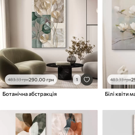
290
.00
грн
2
483
.33
грн
1
483
.33
грн
Ботанічна абстракція