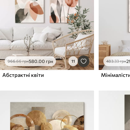
580
.00
грн
2
966
.66
грн
11
483
.33
грн
Абстрактні квіти