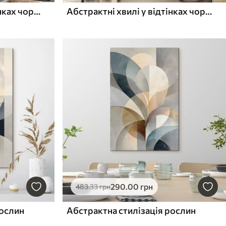
Абстрактні хвилі у відтінках чорного та теракоти
Абстрактні хвилі у відтінках чорного та теракоти
290
.00
грн
483
.33
грн
рослин
Абстрактна стилізація рослин