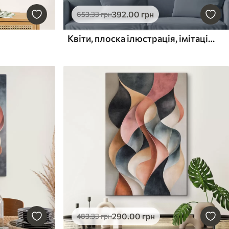
392
.00
грн
653
.33
грн
Квіти, плоска ілюстрація, імітація живопису
290
.00
грн
483
.33
грн