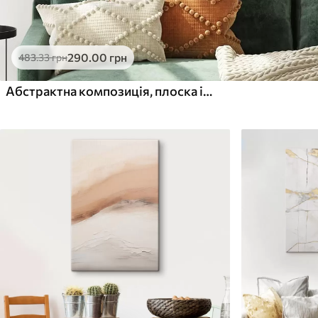
290
.00
грн
483
.33
грн
Абстрактна композиція, плоска ілюстрація