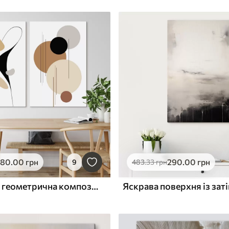
580
.00
грн
290
.00
грн
9
483
.33
грн
Абстрактна геометрична композиція