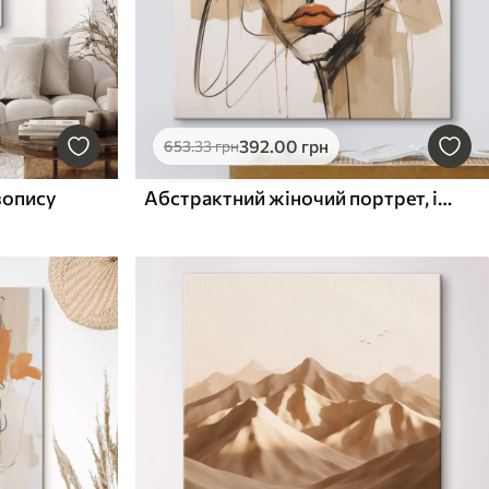
392
.00
грн
653
.33
грн
вопису
Абстрактний жіночий портрет, імітація живопису