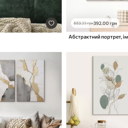
392
.00
грн
653
.33
грн