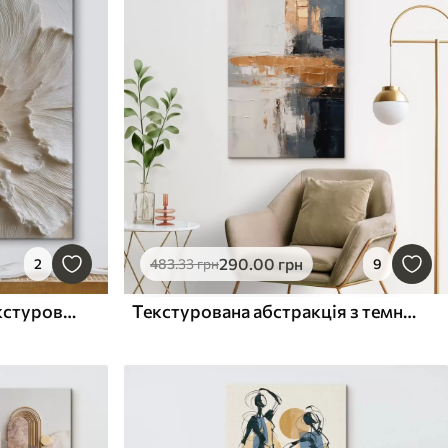
290
.00
грн
2
483
.33
грн
9
Об'ємна абстракція з текстурованими пелюстками у білих та кремових відтінках
Текстурована абстракція з темними блоками