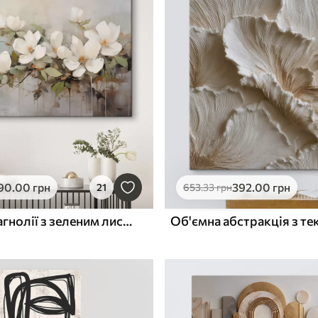
90
.00
грн
392
.00
грн
21
653
.33
грн
Білі квіти магнолії з зеленим листям на гілці, м'які мазки, приглушені кольори