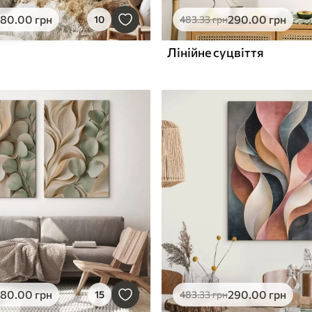
580
.00
грн
290
.00
грн
10
483
.33
грн
Лінійне суцвіття
580
.00
грн
290
.00
грн
15
483
.33
грн