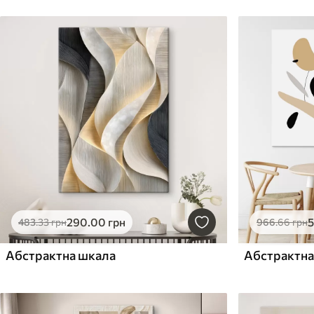
290
.00
грн
483
.33
грн
966
.66
грн
Абстрактна шкала