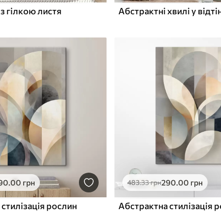
з гілкою листя
90
.00
грн
290
.00
грн
483
.33
грн
 стилізація рослин
Абстрактна стилізація 