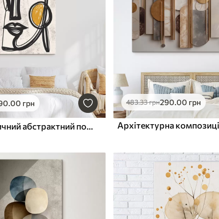
290
.00
грн
483
.33
грн
90
.00
грн
Архітектурна композиц
Мінімалістичний абстрактний портрет