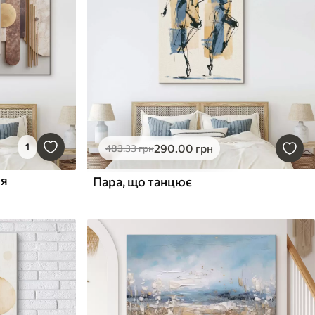
1
290
.00
грн
483
.33
грн
ія
Пара, що танцює