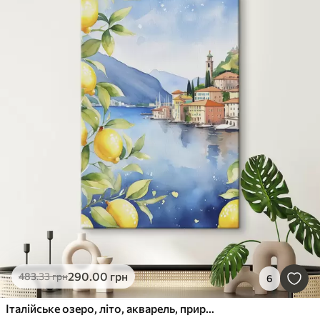
290
.00
грн
483
.33
грн
6
Італійське озеро, літо, акварель, природний ландшафт, лимони, міська архітектура