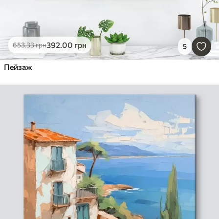
392
.00
грн
653
.33
грн
5
Пейзаж