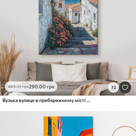
290
.00
грн
483
.33
грн
72
Вузька вулиця в прибережному місті з білими будинками, червоними черепичними дахами та яскравими рожевими квітами