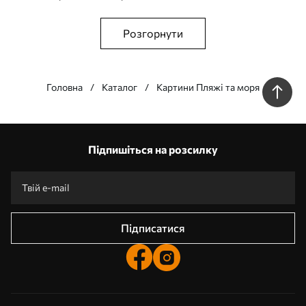
Розгорнути
Головна
Каталог
Картини Пляжі та моря
Наші переваги
Відповіді:
1
Підпишіться на розсилку
Виготовлення за індивідуальними розмірами
Візьми участь у святкових акціях 2025 та отримай знижку
Безкоштовна професійна обробка фотографій
Промокоди зі знижками до замовлення!
Підписатися