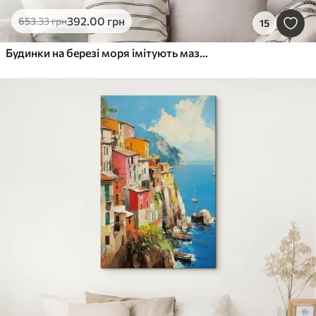
392
.00
грн
653
.33
грн
15
Будинки на березі моря імітують мазки живопису