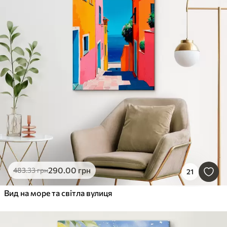
290
.00
грн
483
.33
грн
21
Вид на море та світла вулиця