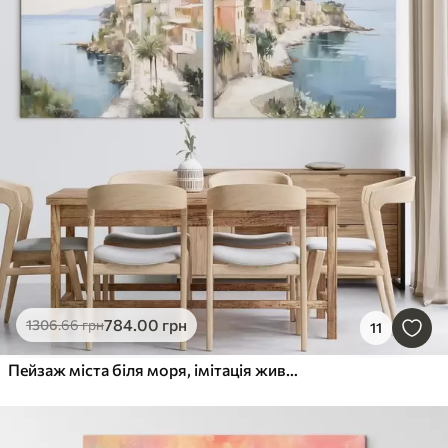
784
.00
грн
1306
.66
грн
11
Пейзаж міста біля моря, імітація живопису