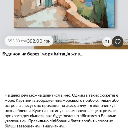
392
.00
грн
653
.33
грн
21
Будинок на березі моря імітація живопису
На деякі речі можна дивитися вічно. Одним з таких сюжетів є
море. Картини із зображенням морського прибою, пляжу або
островів внесуть до приміщення якесь відчуття відпочинку і
розслаблення. Купити картину на замовлення – це отримати
прикраса для кімнати, яке буде ідеально збігатися з Вашими
уявленнями. Правильно підібраний багет зробить полотно
більш завершеним і вишуканим.