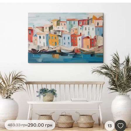
290
.00
грн
483
.33
грн
13