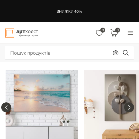
ЗНИЖКИ 40%
0
0