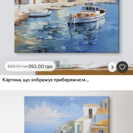
392
.00
грн
653
.33
грн
3
Картина, що зображує прибережне містечко