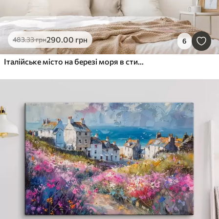
290
.00
грн
483
.33
грн
6
Італійське місто на березі моря в стилі олійного живопису