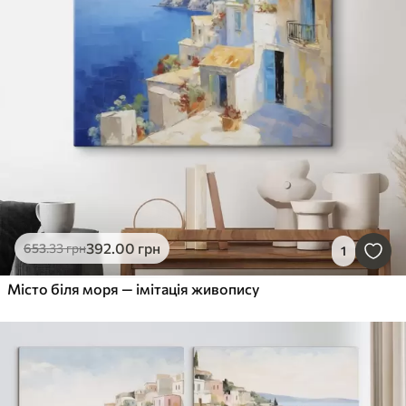
392
.00
грн
653
.33
грн
1
Місто біля моря — імітація живопису