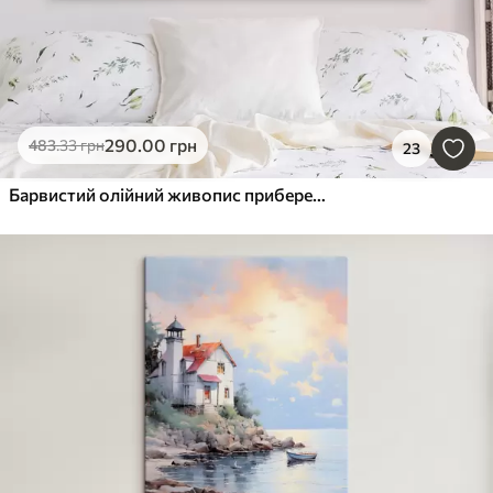
290
.00
грн
483
.33
грн
23
Барвистий олійний живопис прибережного містечка з білими будинками та яскравим квітковим садом на передньому плані