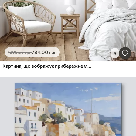
784
.00
грн
1306
.66
грн
4
Картина, що зображує прибережне містечко