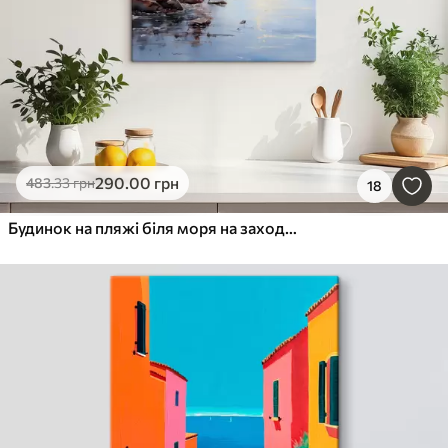
290
.00
грн
483
.33
грн
18
Будинок на пляжі біля моря на заході сонця