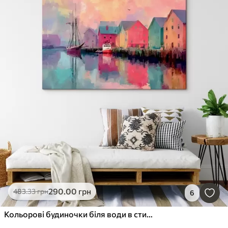
290
.00
грн
483
.33
грн
6
Кольорові будиночки біля води в стилі мазків