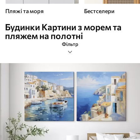
Пляжі та моря
Бестселери
Будинки Картини з морем та
пляжем на полотні
Фільтр
будинки
Формат зображення
Картини Пляжі та моря
Найновіші
Очистити фільтр