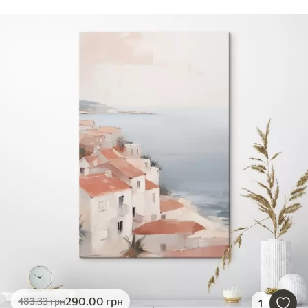
290
.00
грн
483
.33
грн
1