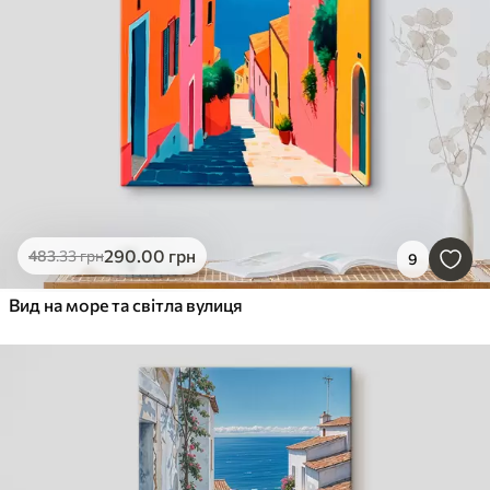
290
.00
грн
483
.33
грн
9
Вид на море та світла вулиця