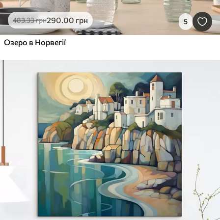
290
.00
грн
483
.33
грн
5
Озеро в Норвегії